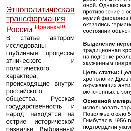
оной. Однако на 
Этнополитическая
противоречие с о
трансформация
мумий фараонов 
оказались германс
Новинка!!!
России
состоянии объясн
В статье автором
Выделение нере
исследованы
традиционная хро
глубинные процессы
на подгонке реал
этнического и
зауженным геогр
политического
Цель статьи:
Цел
характера,
хронологии Древн
происходящие внутри
окружающих антич
российского
включенных в зон
общества. Русская
Основной матери
государственность и
использовать пар
народ находятся на
Поволжье около 5
Гимбутас в 1956 г
острие исторической
подтвердили указ
развилки. Выбранный