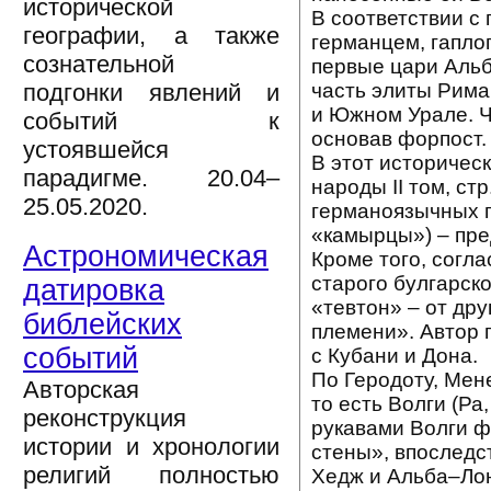
исторической
В соответствии с
географии, а также
германцем, гапло
сознательной
первые цари Альб
часть элиты Рима
подгонки явлений и
и Южном Урале. Ч
событий к
основав форпост.
устоявшейся
В этот историчес
парадигме. 20.04–
народы II том, ст
25.05.2020.
германоязычных п
«камырцы») – пред
Астрономическая
Кроме того, согла
старого булгарско
датировка
«тевтон» – от дру
библейских
племени». Автор 
событий
с Кубани и Дона.
По Геродоту, Мен
Авторская
то есть Волги (Ра
реконструкция
рукавами Волги ф
истории и хронологии
стены», впоследс
религий полностью
Хедж и Альба–Лон