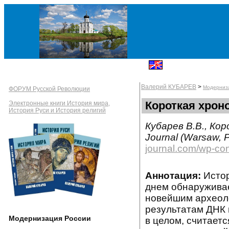
Валерий КУБАРЕВ
>
Модерниз
ФОРУМ Русской Революции
Короткая хрон
Электронные книги История мира,
История Руси и История религий
Кубарев В.В., Кор
Journal (Warsaw, P
journal.com/wp-co
Аннотация:
Истор
днем обнаружива
новейшим археоло
результатам ДНК 
Модернизация России
в целом, считает