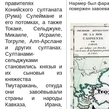
правителях
Нармер был фарао
повержен завоев
Конийского султаната
(Рума) Сулеймане и
его потомках, а также
Токаке, Сельджуке,
Микаиле, Исраиле,
Тогруле, Алп-Арслане
и других султанах.
Султанами-
сельджуками
становились князья и
их сыновья из
княжества
Тмутаракань, откуда
они завоёвывали
страны и народы
Кавказа, Ирана,