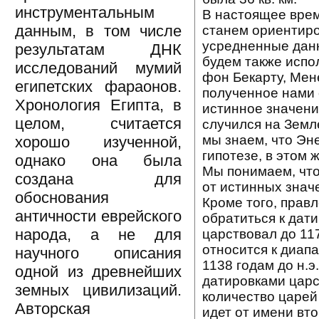
инструментальным
В настоящее врем
данным, в том числе
станем ориентиро
усредненные данн
результатам ДНК
будем также испол
исследований мумий
фон Бекарту, Мен
египетских фараонов.
полученное нами 
Хронология Египта, в
истинное значени
целом, считается
случился на Земл
мы знаем, что Эне
хорошо изученной,
гипотезе, в этом 
однако она была
Мы понимаем, что
создана для
от истинных знач
обоснования
Кроме того, правл
античности еврейского
обратиться к дат
народа, а не для
царствовал до 117
относится к диапа
научного описания
1138 годам до н.
одной из древнейших
датировками цар
земных цивилизаций.
количество царей
Авторская
идет от имени вт