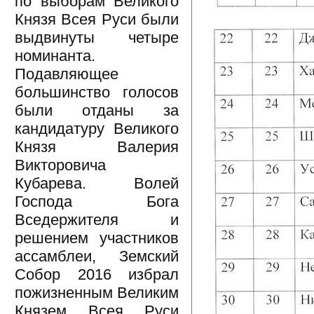
по выборам Великого
Князя Всея Руси были
выдвинуты четыре
номинанта.
Подавляющее
большинство голосов
были отданы за
кандидатуру Великого
Князя Валерия
Викторовича
Кубарева. Волей
Господа Бога
Вседержителя и
решением участников
ассамблеи, Земский
Собор 2016 избрал
пожизненным Великим
Князем Всея Руси