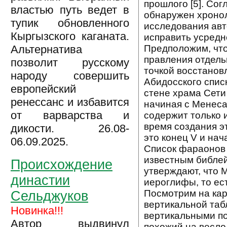
прошлого [5]. Со
властью путь ведет в
обнаружен хроноло
тупик обновленного
исследования авт
Кыргызского каганата.
исправить усредн
Альтернатива
Предположим, чт
правления отдель
позволит русскому
точкой восстанов
народу совершить
Абидосского спис
европейский
стене храма Сети 
ренессанс и избавится
начиная с Менеса 
от варварства и
содержит только 
время создания эт
дикости. 26.08-
это конец V и нача
06.09.2025.
Список фараонов 
известным библей
Происхождение
утверждают, что 
династии
иероглифы, то ес
Посмотрим на кар
Сельджуков
вертикальной таб
Новинка!!!
вертикальными по
Автор выдвинул
похожий на весло 