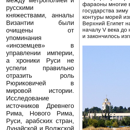
между метрополией и
фараоны многие 
русскими
государства зиму
княжествами, анналы
контуры морей из
Византии были
Верхний Египет н
началу V века до 
очищены от
и закончилось из
упоминания
«иноземцев» в
управлении империи,
а хроники Руси не
успели правильно
отразить роль
Рюриковичей в
мировой истории.
Исследование
источников Древнего
Рима, Нового Рима,
Руси, арабских стран,
Дунайской и Волжской