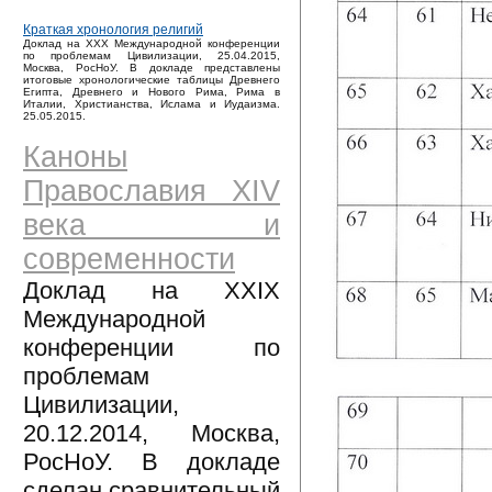
Краткая хронология религий
Доклад на XXX Международной конференции
по проблемам Цивилизации, 25.04.2015,
Москва, РосНоУ. В докладе представлены
итоговые хронологические таблицы Древнего
Египта, Древнего и Нового Рима, Рима в
Италии, Христианства, Ислама и Иудаизма.
25.05.2015.
Каноны
Православия XIV
века и
современности
Доклад на XXIX
Международной
конференции по
проблемам
Цивилизации,
20.12.2014, Москва,
РосНоУ. В докладе
сделан сравнительный