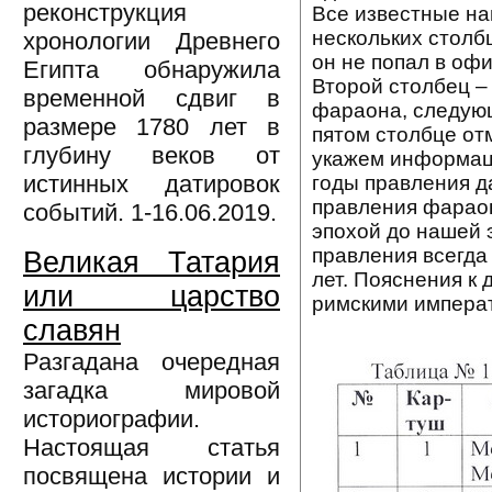
реконструкция
Все известные на
нескольких столб
хронологии Древнего
он не попал в оф
Египта обнаружила
Второй столбец –
временной сдвиг в
фараона, следующ
размере 1780 лет в
пятом столбце от
глубину веков от
укажем информаци
истинных датировок
годы правления д
правления фараон
событий. 1-16.06.2019.
эпохой до нашей э
правления всегд
Великая Татария
лет. Пояснения к
или царство
римскими императ
славян
Разгадана очередная
загадка мировой
историографии.
Настоящая статья
посвящена истории и