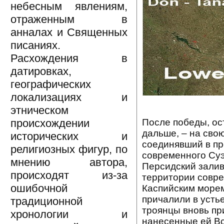
небесным явлениям,
отраженным в
анналах и Священных
писаниях.
Расхождения в
датировках,
географических
локализациях и
этническом
После победы, ос
происхождении
дальше, – на сво
исторических и
соединявший в пр
религиозных фигур, по
современного Суэ
мнению автора,
Персидский залив
происходят из-за
территории совре
ошибочной
Каспийским морем
причалили в усть
традиционной
троянцы вновь пр
хронологии и
нанесенные ей В