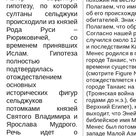
гипотезу, по которой
Полагаем, что и
об его происхожде
султаны сельджуки
обитателей. Знак
происходили из князей
Полагаем, что об
Рода Руси –
Согласно нашей р
Рюриковичей, со
случился около 12
временем принявших
и последствиям Ка
Ислам. Гипотеза
Менес родился в г
городе Танаис, чт
полностью
времени существе
подтвердилась
(смотрите Figure 
отождествлением
отождествляется 
основных
городе Танаис на 
исторических фигур
(Троянская война
годами до н.э.), 
сельджуков с
Верхний Египет),
потомками князей
выходит, что Эней
Святого Владимира и
библейское имя М
Ярослава Мудрого.
Менес был потомк
Речь идет о
западе Малой Ази