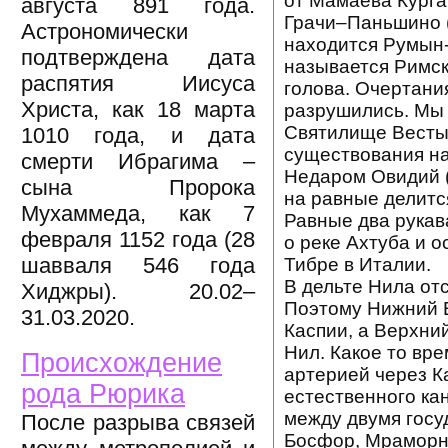
от Мамаева Курга
августа 891 года.
Грачи–Паньшино 
Астрономически
находится Румын-
подтверждена дата
называется Римск
распятия Иисуса
голова. Очертани
Христа, как 18 марта
разрушились. Мы 
Святилище Весты,
1010 года, и дата
существования на
смерти Ибрагима –
Недаром Овидий (
сына Пророка
на равные делится
Мухаммеда, как 7
Равные два рукав
февраля 1152 года (28
о реке Ахтуба и о
шавваля 546 года
Тибре в Италии.
В дельте Нила от
Хиджры). 20.02–
Поэтому Нижний Е
31.03.2020.
Каспии, а Верхни
Нил. Какое то вр
Происхождение
артерией через К
рода Рюрика
естественного ка
между двумя госу
После разрыва связей
Босфор, Мраморно