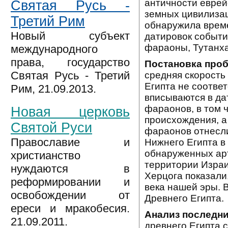
античности еврей
Святая Русь -
земных цивилизац
Третий Рим
обнаружила време
Новый субъект
датировок событи
фараоны, Тутанха
международного
права, государство
Постановка про
Святая Русь - Третий
средняя скорость
Египта не соотве
Рим, 21.09.2013.
вписываются в да
фараонов, в том 
Новая церковь
происхождения, а
Святой Руси
фараонов отнесли
Православие и
Нижнего Египта в
обнаруженных арт
христианство
территории Израи
нуждаются в
Херцога показали,
реформировании и
века нашей эры. 
освобождении от
Древнего Египта.
ереси и мракобесия.
Анализ последни
21.09.2011.
древнего Египта 