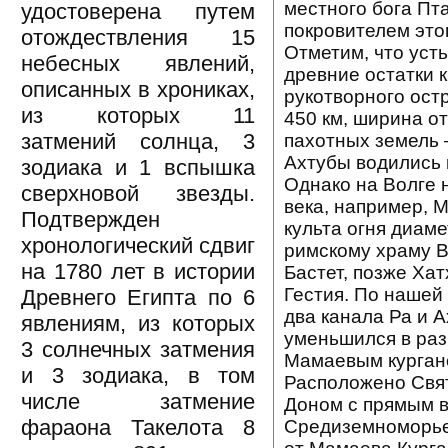
местного бога Пта
удостоверена путем
покровителем это
отождествления 15
Отметим, что уст
небесных явлений,
древние остатки 
описанных в хрониках,
рукотворного ост
из которых 11
450 км, ширина от
затмений солнца, 3
пахотных земель –
Ахтубы водились 
зодиака и 1 вспышка
Однако на Волге 
сверхновой звезды.
века, например, 
Подтвержден
культа огня диаме
хронологический сдвиг
римскому храму В
на 1780 лет в истории
Бастет, позже Ха
Гестия. По нашей
Древнего Египта по 6
два канала Ра и 
явлениям, из которых
уменьшился в раз
3 солнечных затмения
Мамаевым кургано
и 3 зодиака, в том
Расположено Свят
числе затмение
Доном с прямым в
фараона Такелота 8
Средиземноморье.