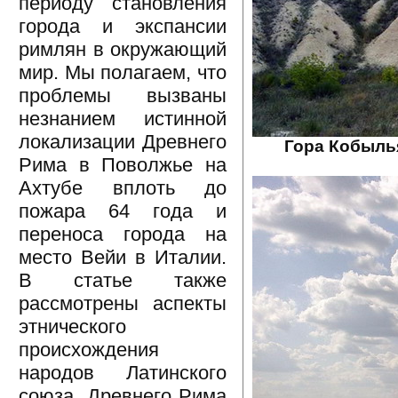
периоду становления
города и экспансии
римлян в окружающий
мир. Мы полагаем, что
проблемы вызваны
незнанием истинной
локализации Древнего
Гора Кобылья
Рима в Поволжье на
Ахтубе вплоть до
пожара 64 года и
переноса города на
место Вейи в Италии.
В статье также
рассмотрены аспекты
этнического
происхождения
народов Латинского
союза, Древнего Рима