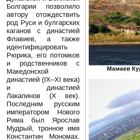
Болгарии позволило
автору отождествить
род Руси и булгарских
каганов с династией
Флавиев, а также
идентифицировать
Рюрика, его потомков
и родственников с
Мамаев Кур
Македонской
династией (IX–XI века)
и династией
Лакапинов (X век).
Последним русским
императором Нового
Рима был Ярослав
Мудрый, тронное имя
Константин Мономах.