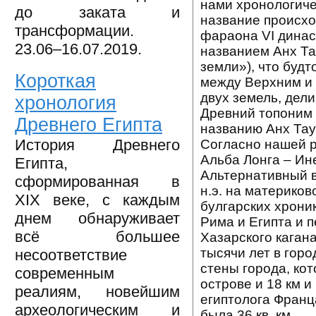
нами хронологичес
до заката и
название происхо
трансформации.
фараона VI динас
23.06–16.07.2019.
названием Анх Та
земли»), что буд
Короткая
между Верхним и 
двух земель, дел
хронология
Древний топоним 
Древнего Египта
названию Анх Тау
История Древнего
Согласно нашей р
Альба Лонга – Ин
Египта,
Альтернативный в
сформированная в
н.э. на материко
XIX веке, с каждым
булгарских хроник
днем обнаруживает
Рима и Египта и 
всё большее
Хазарского каган
тысячи лет в гор
несоответствие
стены города, кот
современным
острове и 18 км и
реалиям, новейшим
египтолога Франца
археологическим и
была 36 кв. км.