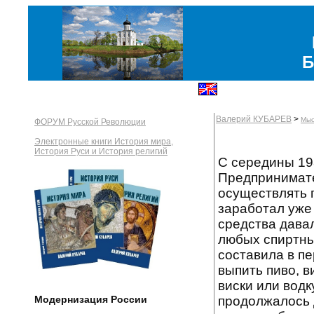
Б
Валерий КУБАРЕВ
>
Мыс
ФОРУМ Русской Революции
Электронные книги История мира,
История Руси и История религий
С середины 19
Предпринимате
осуществлять п
заработал уже
средства дава
любых спиртны
составила в пе
выпить пиво, в
виски или водк
продолжалось 
Модернизация России