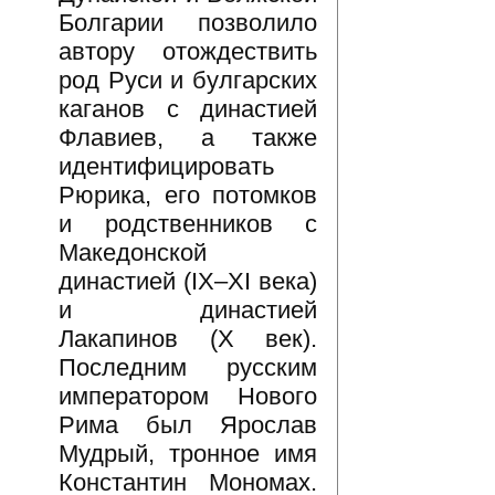
Болгарии позволило
автору отождествить
род Руси и булгарских
каганов с династией
Флавиев, а также
идентифицировать
Рюрика, его потомков
и родственников с
Македонской
династией (IX–XI века)
и династией
Лакапинов (X век).
Последним русским
императором Нового
Рима был Ярослав
Мудрый, тронное имя
Константин Мономах.