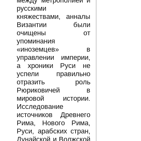
между метрополией и
русскими
княжествами, анналы
Византии были
очищены от
упоминания
«иноземцев» в
управлении империи,
а хроники Руси не
успели правильно
отразить роль
Рюриковичей в
мировой истории.
Исследование
источников Древнего
Рима, Нового Рима,
Руси, арабских стран,
Дунайской и Волжской