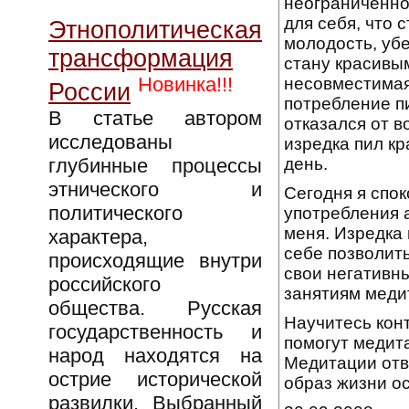
неограниченно
для себя, что 
Этнополитическая
молодость, уб
трансформация
стану красивы
Новинка!!!
несовместимая
России
потребление пи
В статье автором
отказался от в
исследованы
изредка пил кр
глубинные процессы
день.
этнического и
Сегодня я спо
политического
употребления а
меня. Изредка 
характера,
себе позволить
происходящие внутри
свои негативн
российского
занятиям меди
общества. Русская
Научитесь конт
государственность и
помогут медит
народ находятся на
Медитации отв
острие исторической
образ жизни ос
развилки. Выбранный