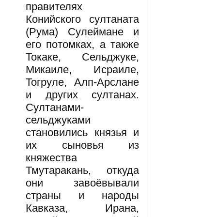
правителях
Конийского султаната
(Рума) Сулеймане и
его потомках, а также
Токаке, Сельджуке,
Микаиле, Исраиле,
Тогруле, Алп-Арслане
и других султанах.
Султанами-
сельджуками
становились князья и
их сыновья из
княжества
Тмутаракань, откуда
они завоёвывали
страны и народы
Кавказа, Ирана,