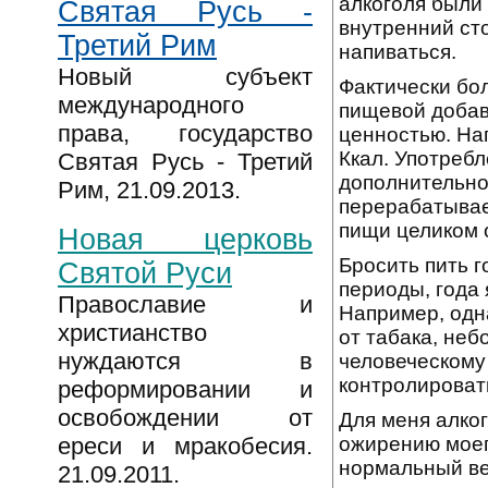
алкоголя были
Святая Русь -
внутренний ст
Третий Рим
напиваться.
Новый субъект
Фактически бо
международного
пищевой добав
права, государство
ценностью. На
Ккал. Употреб
Святая Русь - Третий
дополнительном
Рим, 21.09.2013.
перерабатывает
пищи целиком 
Новая церковь
Бросить пить г
Святой Руси
периоды, года 
Православие и
Например, одна
христианство
от табака, не
нуждаются в
человеческому 
контролировать
реформировании и
освобождении от
Для меня алког
ожирению моег
ереси и мракобесия.
нормальный ве
21.09.2011.