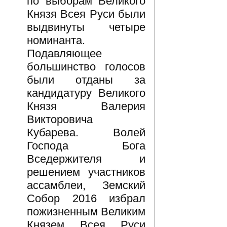
по выборам Великого
Князя Всея Руси были
выдвинуты четыре
номинанта.
Подавляющее
большинство голосов
были отданы за
кандидатуру Великого
Князя Валерия
Викторовича
Кубарева. Волей
Господа Бога
Вседержителя и
решением участников
ассамблеи, Земский
Собор 2016 избрал
пожизненным Великим
Князем Всея Руси