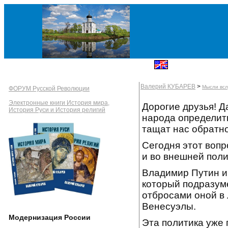
Валерий КУБАРЕВ
>
Мысли всл
ФОРУМ Русской Революции
Электронные книги История мира,
Дорогие друзья! Д
История Руси и История религий
народа определить
тащат нас обратно
Сегодня этот вопро
и во внешней поли
Владимир Путин и 
который подразуме
отбросами оной в 
Венесуэлы.
Модернизация России
Эта политика уже 