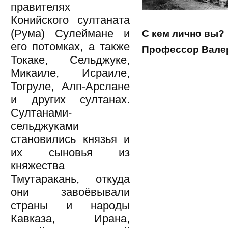
правителях
Конийского султаната
(Рума) Сулеймане и
С кем лично вы?
его потомках, а также
Профессор Валер
Токаке, Сельджуке,
Микаиле, Исраиле,
Тогруле, Алп-Арслане
и других султанах.
Султанами-
сельджуками
становились князья и
их сыновья из
княжества
Тмутаракань, откуда
они завоёвывали
страны и народы
Кавказа, Ирана,