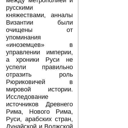
между метрополией и
русскими
княжествами, анналы
Византии были
очищены от
упоминания
«иноземцев» в
управлении империи,
а хроники Руси не
успели правильно
отразить роль
Рюриковичей в
мировой истории.
Исследование
источников Древнего
Рима, Нового Рима,
Руси, арабских стран,
Дунайской и Волжской