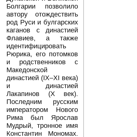
Болгарии позволило
автору отождествить
род Руси и булгарских
каганов с династией
Флавиев, а также
идентифицировать
Рюрика, его потомков
и родственников с
Македонской
династией (IX–XI века)
и династией
Лакапинов (X век).
Последним русским
императором Нового
Рима был Ярослав
Мудрый, тронное имя
Константин Мономах.