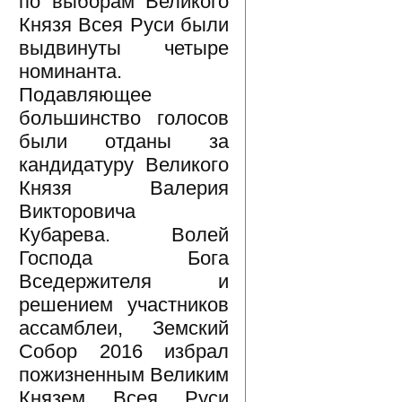
по выборам Великого
Князя Всея Руси были
выдвинуты четыре
номинанта.
Подавляющее
большинство голосов
были отданы за
кандидатуру Великого
Князя Валерия
Викторовича
Кубарева. Волей
Господа Бога
Вседержителя и
решением участников
ассамблеи, Земский
Собор 2016 избрал
пожизненным Великим
Князем Всея Руси