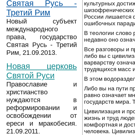
Святая Русь -
культурных дости
шизофренических 
Третий Рим
России лишается 
Новый субъект
ошибочных парадиг
международного
В теологии слово 
права, государство
недавно оно означ
Святая Русь - Третий
Все разговоры и 
Рим, 21.09.2013.
либо вы с цивилиз
варварству означа
Новая церковь
трудящихся масс 
Святой Руси
В этом водораздел
Православие и
Либо вы на пути п
христианство
равно означает мн
нуждаются в
государств мира. 
реформировании и
Цивилизация и про
освобождении от
жизнь и труд люде
ереси и мракобесия.
комфортная и дос
21.09.2011.
человека. Цивили