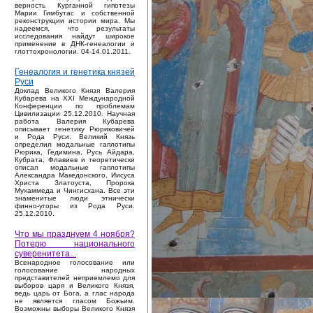
верность Курганной гипотезы
Марии Гимбутас и собственной
реконструкции истории мира. Мы
надеемся, что результаты
исследования найдут широкое
применение в ДНК-генеалогии и
глоттохронологии. 04-14.01.2011.
Генеалогия и генетика князей
Руси
Доклад Великого Князя Валерия
Кубарева на XXI Международной
Конференции по проблемам
Цивилизации 25.12.2010. Научная
работа Валерия Кубарева
описывает генетику Рюриковичей
и Рода Руси. Великий Князь
определил модальные гаплотипы
Рюрика, Гедимина, Русь Айдара,
Кубрата, Флавиев и теоретически
описал модальные гаплотипы
Александра Македонского, Иисуса
Христа Златоуста, Пророка
Мухаммеда и Чингисхана. Все эти
знаменитые люди этнически
финно-угоры из Рода Руси.
25.12.2010.
Что мы празднуем 4 ноября?
Потерю национального
суверенитета...
Bсенародное голосование или
голосование народных
представителей неприемлемо для
выборов царя и Великого Князя,
ведь царь от Бога, а глас народа
не является гласом Божьим.
Возможны выборы Великого Князя