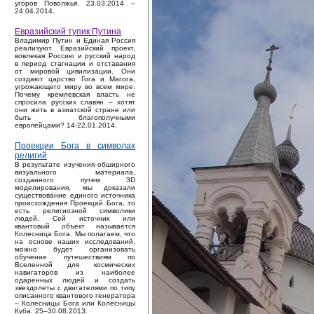
угоров Поволжья. 23.03.2014 –
24.04.2014.
Евразийский тупик Путина
Владимир Путин и Единая Россия
реализуют Евразийский проект,
вовлекая Россию и русский народ
в период стагнации и отставания
от мировой цивилизации. Они
создают царство Гога и Магога,
угрожающего миру во всем мире.
Почему кремлевская власть не
спросила русских славян – хотят
они жить в азиатской стране или
быть благополучными
европейцами? 14-22.01.2014.
Проекции Бога в символах
религий
В результате изучения обширного
визуального материала,
созданного путем 3D
моделирования, мы доказали
существование единого источника
происхождения Проекций Бога, то
есть религиозной символики
людей. Сей источник или
квантовый объект называется
Колесница Бога. Мы полагаем, что
на основе наших исследований,
можно будет организовать
обучение путешествиям по
Вселенной для космических
навигаторов из наиболее
одаренных людей и создать
звездолеты с двигателями по типу
описанного квантового генератора
– Колесницы Бога или Колесницы
Куба. 25–30.08.2013.