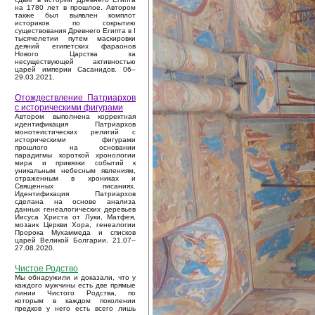
на 1780 лет в прошлое. Автором
также был выявлен комплот
историков по сокрытию
существования Древнего Египта в I
тысячелетии путем маскировки
деяний египетских фараонов
Нового Царства за
несуществующей активностью
царей империи Сасанидов. 06–
29.03.2021.
Отождествление Патриархов
с историческими фигурами
Автором выполнена корректная
идентификация Патриархов
монотеистических религий с
историческими фигурами
прошлого на основании
парадигмы короткой хронологии
мира и привязки событий к
уникальным небесным явлениям,
отраженным в хрониках и
Священных писаниях.
Идентификация Патриархов
сделана на основе анализа
данных генеалогических деревьев
Иисуса Христа от Луки, Матфея,
мозаик Церкви Хора, генеалогии
Пророка Мухаммеда и списков
царей Великой Болгарии. 21.07–
27.08.2020.
Чистое Родство
Мы обнаружили и доказали, что у
каждого мужчины есть две прямые
линии Чистого Родства, по
которым в каждом поколении
предков у него есть всего лишь