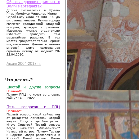
Образы древних римлян с
Волги в артефактах
Долгие тысячелетия в Иделе-
Риме-Мемфисе-Мицраиме-Итиле-
Сарай-Бату жили от 600 000 до
миллиона человек. Руины города
являются грандиозной кладовой
истории, культуры и религии.
Масонские ученые старательно
избегают проводить там
масштабные раскопки. В тех
местах процветает только черные
кладоискатели. Доколе возможно
мировой элите самозванцев
скрывать истину от людей? 20-
22.04.2010.
Архив 2004-2018 гг.
Что делать?
Шестой и другие вопросы
Новинка!!!
Почему РПЦ не хочет остановить
войну? 14.02.2022.
Пять вопросов к РПЦ
Новинка!!!
Первый вопрос: Какой сейчас год
от рождества Христова? Второй
вопрос: Когда и где был распят
Иисус Христос? Третий вопрос:
Когда начнется Апокалипсис?
Четвертый вопрос: Почему Тартар
и царство Зверя расположено в
России? Пятый вопрос: Когда