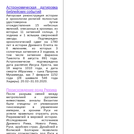
Астрономическая датировка
библейских событий
Авторская реконструкция истории
и хронологии религий полностью
удостоверена путем
отождествления 15 небесных
явлений, описанных в хрониках, из
которых 11 затмений солнца, 3
зодиака и 1 вспышка сверхновой
звезды. Подтвержден
хронологический сдвиг на 1780
лет в истории Древнего Египта по
6 явлениям, из которых 3
солнечных затмения и 3 зодиака, в
том числе затмение фараона
Такелота 8 августа 891 года.
Астрономически подтверждена
дата распятия Иисуса Христа, как
18 марта 1010 года, и дата
смерти Ибрагима – сына Пророка
Мухаммеда, как 7 февраля 1152
года (28 шавваля 546 года
Хиджры). 20.02–31.03.2020.
Происхождение рода Рюрика
После разрыва связей между
метрополией и русскими
княжествами, анналы Византии
были очищены от упоминания
«иноземцев» в управлении
империи, а хроники Руси не
успели правильно отразить роль
Рюриковичей в мировой истории.
Исследование источников
Древнего Рима, Нового Рима,
Руси, арабских стран, Дунайской и
Волжской Болгарии позволило
автору отождествить род Руси и