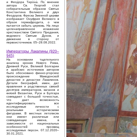
и Феодора Тирона. По мнению
автора Св. Георгий стал
собирательным образом Святых
Константина Великого и двух
Феодоров. Фреска Змеиной церкви
изображает Онуфрия Великого в
образе гермафродита, о чем
пытается забыть церковь. На лицо
целенаправленное искажение
христианством Святого Предания,
ведомого Святым Духом, и
движение в сторону от
первоисточников. 05–28.08.2022.
Императоры Лакапины (920–
945)
На основании тщательного
анализа хроник Нового Рима,
Древней Руси, Великой Болгарии
и арабских источников автором
было обосновано финно-угорское
происхождение Македонской
династии и династии Лакапинов.
Детали биографий, имен, дат
правления и родственных связей
десятков императоров, каганов и
князей Византии, Руси и Булгара
совпадают с большой точностью,
что дает возможность
идентифицировать все
исследуемые личности с
реальными историческими
фигурами. В местных летописях
они имеют различные или
совпадающие имена, в
зависимости от национальных
особенностей прозвищ
исследуемых персон. 07.12.2020–
30.01.2021.