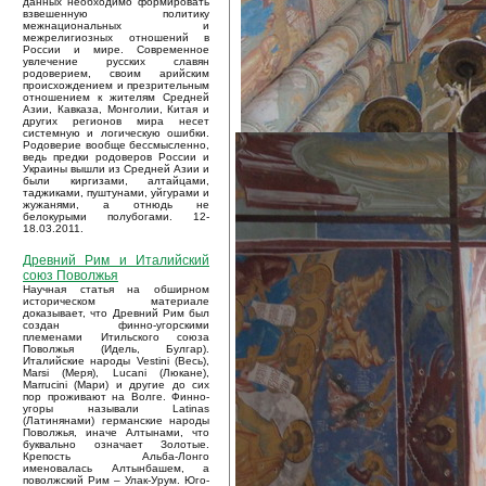
данных необходимо формировать
взвешенную политику
межнациональных и
межрелигиозных отношений в
России и мире. Современное
увлечение русских славян
родоверием, своим арийским
происхождением и презрительным
отношением к жителям Средней
Азии, Кавказа, Монголии, Китая и
других регионов мира несет
системную и логическую ошибки.
Родоверие вообще бессмысленно,
ведь предки родоверов России и
Украины вышли из Средней Азии и
были киргизами, алтайцами,
таджиками, пуштунами, уйгурами и
жужанями, а отнюдь не
белокурыми полубогами. 12-
18.03.2011.
Древний Рим и Италийский
союз Поволжья
Научная статья на обширном
историческом материале
доказывает, что Древний Рим был
создан финно-угорскими
племенами Итильского союза
Поволжья (Идель, Булгар).
Италийские народы Vestini (Весь),
Marsi (Меря), Lucani (Люкане),
Marrucini (Мари) и другие до сих
пор проживают на Волге. Финно-
угоры называли Latinas
(Латинянами) германские народы
Поволжья, иначе Алтынами, что
буквально означает Золотые.
Крепость Альба-Лонго
именовалась Алтынбашем, а
поволжский Рим – Улак-Урум. Юго-