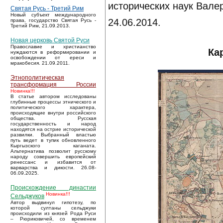
исторических наук Вале
Святая Русь - Третий Рим
Новый субъект международного
24.06.2014.
права, государство Святая Русь -
Третий Рим, 21.09.2013.
Новая церковь Святой Руси
Православие и христианство
Ка
нуждаются в реформировании и
освобождении от ереси и
мракобесия. 21.09.2011.
Этнополитическая
трансформация России
Новинка!!!
В статье автором исследованы
глубинные процессы этнического и
политического характера,
происходящие внутри российского
общества. Русская
государственность и народ
находятся на острие исторической
развилки. Выбранный властью
путь ведет в тупик обновленного
Кыргызского каганата.
Альтернатива позволит русскому
народу совершить европейский
ренессанс и избавится от
варварства и дикости. 26.08-
06.09.2025.
Происхождение династии
Новинка!!!
Сельджуков
Автор выдвинул гипотезу, по
которой султаны сельджуки
происходили из князей Рода Руси
– Рюриковичей, со временем