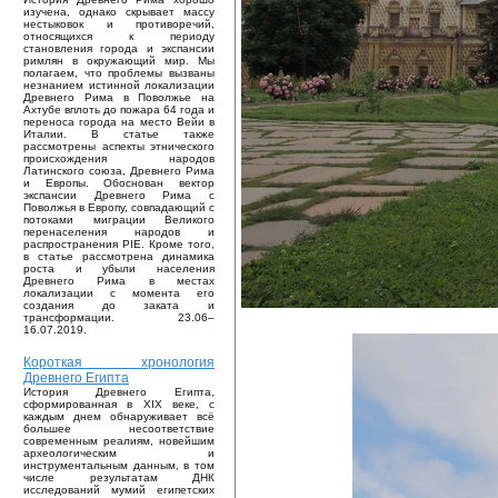
изучена, однако скрывает массу
нестыковок и противоречий,
относящихся к периоду
становления города и экспансии
римлян в окружающий мир. Мы
полагаем, что проблемы вызваны
незнанием истинной локализации
Древнего Рима в Поволжье на
Ахтубе вплоть до пожара 64 года и
переноса города на место Вейи в
Италии. В статье также
рассмотрены аспекты этнического
происхождения народов
Латинского союза, Древнего Рима
и Европы. Обоснован вектор
экспансии Древнего Рима с
Поволжья в Европу, совпадающий с
потоками миграции Великого
перенаселения народов и
распространения PIE. Кроме того,
в статье рассмотрена динамика
роста и убыли населения
Древнего Рима в местах
локализации с момента его
создания до заката и
трансформации. 23.06–
16.07.2019.
Короткая хронология
Древнего Египта
История Древнего Египта,
сформированная в XIX веке, с
каждым днем обнаруживает всё
большее несоответствие
современным реалиям, новейшим
археологическим и
инструментальным данным, в том
числе результатам ДНК
исследований мумий египетских