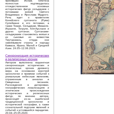
принявших Ислам. Гипотеза
полностью подтвердилась
отождествлением основных
исторических фигур сельджуков с
потомками князей Святого
Владимира и Ярослава Мудрого.
Речь идет о правителях
Конийского султаната (Рума)
Сулеймане и его потомках, а
также Токаке, Сельджуке, Микаиле,
Исраиле, Тогруле, Алп-Арслане и
других султанах. Султанами-
сельджуками становились князья и
их сыновья из княжества
Тмутаракань, откуда они
завоёвывали страны и народы
Кавказа, Ирана, Малой и Средней
Азии. 24.05–12.06.2023.
Синхронизация исторических
и религиозных хроник
Автором выполнена корректная
синхронизация исторических и
религиозных хроник древнего
мира на основании короткой
хронологии и привязки событий к
уникальным небесным явлениям,
отраженным в анналах и
Священных писаниях.
Расхождения в датировках,
географических локализациях и
этническом происхождении
исторических и религиозных
фигур, по мнению автора,
происходят из-за ошибочной
традиционной хронологии и
исторической географии, а также
сознательной подгонки явлений и
событий к устоявшейся парадигме.
20.04–25.05.2020.