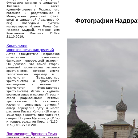
булгарских каганов с династией
Флавиев, а также
идентифицировать Рюрика, его
потомков и родственников с
Македонской династией (IX–XI
Фотографии Надврат
века) и династией Лакапинов (X
век). Последним русским
императором Нового Рима был
Ярослав Мудрый, тронное имя
Константин Мономах. 11.09–
21.10.2019.
Хронология
монотеистических религий
Автор отождествил Патриархов
монотеизма с известными
фигурами человеческой истории.
Он доказал, что самой старой
религией монотеизма является
христианство, которое имело
теоретический характер в I
тысячелетии (Ветхозаветное
христианство) и практическое
воплощение в начале II
тысячелетия (Новозаветное
христианство). Ислам и иудаизм
возникли лишь в начале VII века и
стали радикальными ветвями
христианства. На основании
изучения солнечных затмений
автор определил дату и место
распятия Иисуса Христа (18 марта
1010 года в Константинополе), год
смерти Пророка Мухаммеда (1152)
и период создания Корана (1130–
1152). 01–27.08.2019.
Локализация Древнего Рима
История Древнего Рима хорошо