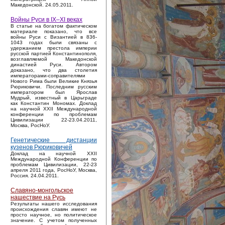
Македонской. 24.05.2011.
Войны Руси в IX–XI веках
В статье на богатом фактическом
материале показано, что все
войны Руси с Византией в 836-
1043 годах были связаны с
удержанием престола империи
русской партией Константинополя,
возглавляемой Македонской
династией Руси. Автором
доказано, что два столетия
императорами-соправителями
Нового Рима были Великие Князья
Рюриковичи. Последним русским
императором был Ярослав
Мудрый, известный в Царьграде
как Константин Мономах. Доклад
на научной XXII Международной
конференции по проблемам
Цивилизации 22-23.04.2011,
Москва, РосНоУ.
Генетические дистанции
кузенов Рюриковичей
Доклад на научной XXII
Международной Конференции по
проблемам Цивилизации, 22-23
апреля 2011 года, РосНоУ, Москва,
Россия. 24.04.2011.
Славяно-монгольское
нашествие на Русь
Результаты нашего исследования
происхождения славян имеют не
просто научное, но политическое
значение. С учетом полученных