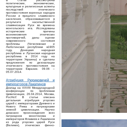
В статье рассмотрены
политические, экономические,
культурные и религиозные аспекты
последствий этнического
противостояния коренных народов
России и пришлого славянского
населения, образовавшегося в
результате насильственной
славянизации Руси во времена
монгольского ига. Исследованы
исторические причины
возникновения этнических
противоречий, даны оценки
современного состояния
проблемы (Чечелевская и
Люботинская республики в1905
году, Донецкая народная
республика и Луганская народная
республика в 2014 году на
территории Украины) и сделаны
предложения по деэскалации
этнического противостояния на
территории Евразии. 09.06 –
05.07.2014.
Атрибуция Рюриковичей и
императоров Лакапинов
Доклад на XXVIII Международной
конференции по проблемам
Цивилизации, 26.04.2014, Москва,
РосНоУ. В статье описана
детальная атрибуция угорских
царей с императорами Древнего и
Нового Рима и патриархами
земной цивилизации. Научно
доказано происхождения всех
патриархов монотеизма и
императоров Флавиев и Лакапинов
из рода угорских царей Руси
(Великих), этнических финно-