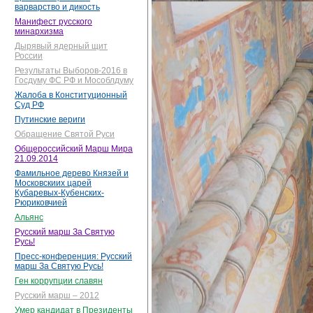
варварство и дикость
Манифест русского
минархизма
Дырявый ядерный щит
России
Результаты Выборов-2016 в
Госдуму ФС РФ и Мособлдуму
Жалоба в Конституционный
Суд РФ
Путинские вериги
Обращение Святой Руси
Общероссийский Марш Мира
21.09.2014
Фамильное дерево Князей и
Московскиих царей
Кубаревых-Кубенских-
Рюриковчией
Альянс
Русский марш За Святую
Русь!
Пресс-конференция: Русский
марш За Святую Русь!
Ген коррупции славян
Русский марш – 2012
Умер кандидат в Президенты