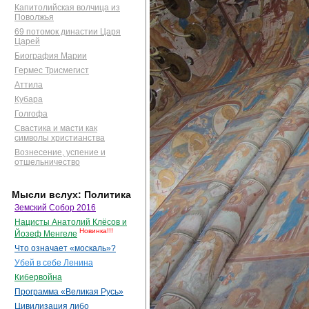
Капитолийская волчица из
Поволжья
69 потомок династии Царя
Царей
Биография Марии
Гермес Трисмегист
Аттила
Кубара
Голгофа
Свастика и масти как
символы христианства
Вознесение, успение и
отшельничество
Мысли вслух: Политика
Земский Собор 2016
Нацисты Анатолий Клёсов и
Новинка!!!
Йозеф Менгеле
Что означает «москаль»?
Убей в себе Ленина
Кибервойна
Программа «Великая Русь»
Цивилизация либо