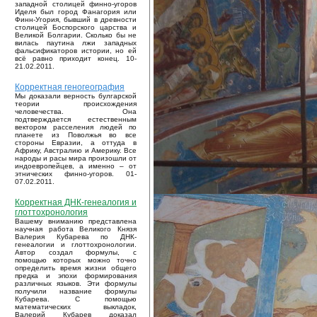
западной столицей финно-угоров
Иделя был город Фанагория или
Финн-Угория, бывший в древности
столицей Боспорского царства и
Великой Болгарии. Сколько бы не
вилась паутина лжи западных
фальсификаторов истории, но ей
всё равно приходит конец. 10-
21.02.2011.
Корректная геногеография
Мы доказали верность булгарской
теории происхождения
человечества. Она
подтверждается естественным
вектором расселения людей по
планете из Поволжья во все
стороны Евразии, а оттуда в
Африку, Австралию и Америку. Все
народы и расы мира произошли от
индоевропейцев, а именно – от
этнических финно-угоров. 01-
07.02.2011.
Корректная ДНК-генеалогия и
глоттохронология
Вашему вниманию представлена
научная работа Великого Князя
Валерия Кубарева по ДНК-
генеалогии и глоттохронологии.
Автор создал формулы, с
помощью которых можно точно
определить время жизни общего
предка и эпохи формирования
различных языков. Эти формулы
получили название формулы
Кубарева. С помощью
математических выкладок,
Валерий Кубарев доказал