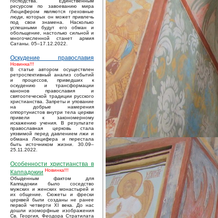
господства. Единственным
ресурсом по завоеванию мира
Люцифером являются греховные
люди, которых он может привлечь
под свои знамена. Насколько
успешными будут его обман и
обольщение, настолько сильной и
многочисленной станет армия
Сатаны. 05–17.12.2022.
Оскудение православия
Новинка!!!
В статье автором осуществлен
ретроспективный анализ событий
и процессов, приведших к
оскудению и трансформации
канонов православия и
святоотеческой традиции русского
христианства. Запреты и упование
на добрые намерения
оппортунистов внутри тела церкви
привели к закономерному
искажению учения. В результате
православная церковь стала
уязвимой перед давлением лжи и
обмана Люцифера и перестала
быть источником жизни. 30.09–
25.11.2022.
Особенности христианства в
Новинка!!!
Каппадокии
Обыденным фактом для
Каппадокии было соседство
мужских и женских монастырей и
их общение. Сюжеты и фрески
церквей были созданы не ранее
первой четверти XI века. До нас
дошли изоморфные изображения
Св. Георгия, Феодора Стратилата