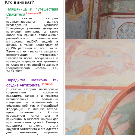
Кто виноват?
Плащаница и путешествия
Новинка!!!
Спасителя
В статье автором
проанализированы данные
исследования Туринской
Плащаницы, уточнена датировка
появления реликвии, а также
объяснена причина обнаружения
разнообразного генетического
материала mpDNA людей и
фауны, а также хлоропластной
cpDNA растений со всего мира.
Также кратко изложена авторская
реконструкция путешествия
Спасителя после воскрешения и
приведен маршрут его движения
по планете с привязкой по датам и
географическим местам. 17–
24.02.2026.
Парадигма катехона как
Новинка!!!
орудие Антихриста
В статье автором исследовано
современное состояние
парадигмы катехона и практика
использования положений
концепции в политической и
общественной жизни Российской
Федерации. По мнению автора,
идею катехона в России
перехватили силы зла и
применили в качестве ширмы для
прикрытия своих деяний. Сегодня
парадигма катехона стала
орудием Антихриста и его адептов
для завоевания мирового