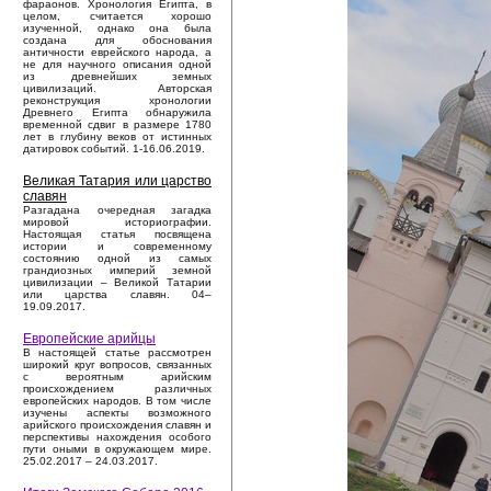
фараонов. Хронология Египта, в
целом, считается хорошо
изученной, однако она была
создана для обоснования
античности еврейского народа, а
не для научного описания одной
из древнейших земных
цивилизаций. Авторская
реконструкция хронологии
Древнего Египта обнаружила
временной сдвиг в размере 1780
лет в глубину веков от истинных
датировок событий. 1-16.06.2019.
Великая Татария или царство
славян
Разгадана очередная загадка
мировой историографии.
Настоящая статья посвящена
истории и современному
состоянию одной из самых
грандиозных империй земной
цивилизации – Великой Татарии
или царства славян. 04–
19.09.2017.
Европейские арийцы
В настоящей статье рассмотрен
широкий круг вопросов, связанных
с вероятным арийским
происхождением различных
европейских народов. В том числе
изучены аспекты возможного
арийского происхождения славян и
перспективы нахождения особого
пути оными в окружающем мире.
25.02.2017 – 24.03.2017.