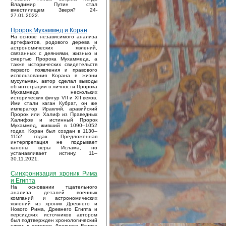
Владимир Путин стал
вместилищем Зверя? 24-
27.01.2022.
Пророк Мухаммед и Коран
На основе независимого анализа
артефактов, родового дерева и
астрономических явлений,
связанных с деяниями, жизнью и
смертью Пророка Мухаммеда, а
также исторических свидетельств
первого появления и правового
использования Корана в жизни
мусульман, автор сделал выводы
об интеграции в личности Пророка
Мухаммеда нескольких
исторических фигур VII и XII веков.
Ими стали каган Кубрат, он же
император Ираклий, аравийский
Пророк или Халиф из Праведных
Халифов и истинный Пророк
Мухаммед, живший в 1090–1052
годах. Коран был создан в 1130–
1152 годах. Предложенная
интерпретация не подрывает
каноны веры Ислама, но
устанавливает истину. 11–
30.11.2021.
Синхронизация хроник Рима
и Египта
На основании тщательного
анализа деталей военных
компаний и астрономических
явлений из хроник Древнего и
Нового Рима, Древнего Египта и
персидских источников автором
был подтвержден хронологический
сдвиг в истории Древнего Египта