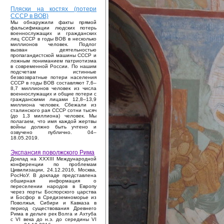
Пляски на костях (потери
СССР в ВОВ)
Мы обнаружили факты прямой
фальсификации людских потерь
военнослужащих и гражданских
лиц СССР в годы ВОВ в несколько
миллионов человек. Подлог
вызван деятельностью
пропагандистской машины СССР и
ложным пониманием патриотизма
в современной России. По нашим
подсчетам истинные
безвозвратные потери населения
СССР в годы ВОВ составляют 7,6–
8,7 миллионов человек из числа
военнослужащих и общие потери с
гражданскими лицами 12,8–13,9
миллиона человек. Сбежали из
сталинского рая СССР сотни тысяч
(до 1,3 миллиона) человек. Мы
полагаем, что имя каждой жертвы
войны должно быть учтено и
озвучено публично. 04–
18.05.2019.
Экспансия поволжского Рима
Доклад на XXXIII Международной
конференции по проблемам
Цивилизации, 24.12.2016, Москва,
РосНоУ. В докладе представлена
обширная информация о
переселении народов в Европу
через порты Боспорского царства
и Босфор в Средиземноморье из
Поволжья, Сибири и Кавказа в
период существования Древнего
Рима в дельте рек Волга и Ахтуба
с VI века до н.э. до середины VI