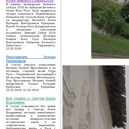
Итоги Земского Собора 2016
В рамках проведения Земского
собора 2016 по выборам Великого
Князя Всея Руси были выдвинуты
четыре номинанта. Подавляющее
большинство голосов были отданы
за кандидатуру Великого Князя
Валерия Викторовича Кубарева.
Волей Господа Бога Вседержителя
и решением участников
ассамблеи, Земский Собор 2016
избрал пожизненным Великим
Князем Всея Руси Валерия
Викторовича Кубарева Большого
Кубенского Рюриковича.
11.05.2016.
Ярославские Князья
Рюриковичи
В статье описано родословие
Великих Князей Ярославских и их
потомков, старшей ветви Рода
Руси – Рюриковичей, восходящей к
Мстиславу Великому Мономашичу.
Род Ярославских Великих Князей
продолжили Князья Большие
Кубенские – Кубаревы.
22.02.2016–11.03.2016.
Вся правда о Святом Князе
Владимире
В статье открывается без купюр
вся правда о Святом Князе
Владимире, которую замалчивают
православные и романовские
историки, коммунистическая
историческая наука и их
современные подельники,
фабрикующие мифы о Руси с