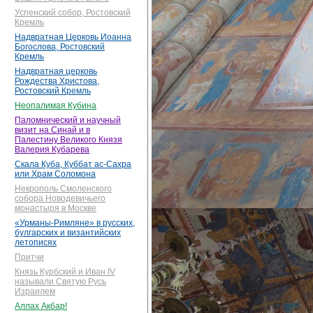
Успенский собор, Ростовский
Кремль
Надвратная Церковь Иоанна
Богослова, Ростовский
Кремль
Надвратная церковь
Рождества Христова,
Ростовский Кремль
Неопалимая Кубина
Паломнический и научный
визит на Синай и в
Палестину Великого Князя
Валерия Кубарева
Скала Куба, Куббат ас-Сахра
или Храм Соломона
Некрополь Смоленского
собора Новодевичьего
монастыря в Москве
«Урманы-Римляне» в русских,
булгарских и византийских
летописях
Притчи
Князь Курбский и Иван IV
называли Святую Русь
Израилем
Аллах Акбар!