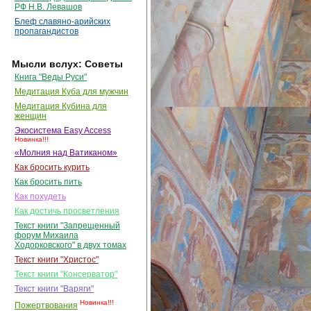
РФ Н.В. Левашов
Блеф славяно-арийских
пропагандистов
Мысли вслух: Советы
Книга "Веды Руси"
Медитация Куба для мужчин
Медитация Кубина для
женщин
Экосистема Easy Access
Новинка!!!
«Молния над Ватиканом»
Как бросить курить
Как бросить пить
Как похудеть
Как достичь просветления
Текст книги "Запрещенный
форум Михаила
Ходорковского" в двух томах
Текст книги "Христос"
Текст книги "Консерватор"
Текст книги "Варяги"
Новинка!!!
Пожертвования