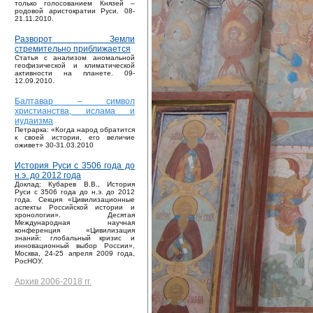
только голосованием Князей –
родовой аристократии Руси. 08-
21.11.2010.
Разворот Земли
стремительно приближается
Статья с анализом аномальной
геофизической и климатической
активности на планете. 09-
12.09.2010.
Балтавар – символ
христианства, ислама и
иудаизма
Петрарка: «Когда народ обратится
к своей истории, его величие
оживет» 30-31.03.2010
История Руси с 3506 года до
н.э. до 2012 года
Доклад: Кубарев В.В., История
Руси с 3506 года до н.э. до 2012
года. Секция «Цивилизационные
аспекты Российской истории и
хронологии». Десятая
Международная научная
конференция «Цивилизация
знаний: глобальный кризис и
инновационный выбор России»,
Москва, 24-25 апреля 2009 года,
РосНОУ.
Архив 2006-2018 гг.