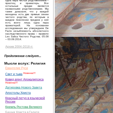
одна пара чистых родственников –
праотец и праматерь. Все
остальные предки являются
названными родственниками. Мы
также доказали, что у каждой
женщины есть две прямые линии
чистого родства, по которым в
каждом поколении предков у неё
есть всего лишь одна пара
праматерей. На основании
исследования мы утверждаем De
Facto незыблемость абсолютного
наследственного права – правило
Lex Salica Чистого Родства. 05.08
– 03.09.2014.
Архив 2004-2018 гг.
Продолжение следует...
Мысли вслух: Религия
Евангелие Руси
Новинка!!!
Свет и тьма
Ковид агент Апокалипсиса
Новинка!!!
Датировка Нового Завета
Апостолы Христа
Красный петух в языческой
России
Кремль Ростова Великого
Башня Христа в Галате