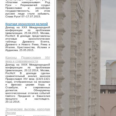
«благими намереньями». Род
Руси – Рюриковичей создал
Православие и российскую
государственность, об этом
русские люди стали забывать.
Слава Руси! 07–17.07.2015.
Краткая хронология религий
Доклад на XXX Международной
конференции по проблемам
Цивилизации, 25.04.2015, Москва,
РосНоУ. В докладе представлены
итоговые хронологические
таблицы Древнего Египта,
Древнего и Нового Рима, Рима в
Италии, Христианства, Ислама и
Иудаизма. 25.05.2015.
Каноны Православия XIV
века и современности
Доклад на XXIX Международной
конференции по проблемам
Цивилизации, 20.12.2014, Москва,
РосНоУ. В докладе сделан
сравнительный анализ канонов
Православия XIV века (1315-1321
года), отображенных на мозаиках
и фресках церкви Хора в
Стамбуле, и современных
догматов. Обнаружены
многочисленные отличия событий
Святого Предания и Евангелия
прошлого и настоящего.
20.12.2014.
Этнические вызовы народам
России