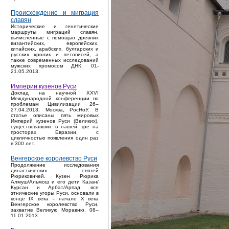
Происхождение и миграция
славян
Исторические и генетические
маршруты миграций славян,
вычисленные с помощью древних
византийских, европейских,
китайских, арабских, булгарских и
русских хроник и летописей, а
также современных исследований
мужских хромосом ДНК. 01-
21.05.2013.
Империи кузенов Руси
Доклад на научной XXVI
Международной конференции по
проблемам Цивилизации 26–
27.04.2013, Москва, РосНоУ. В
статье описаны пять мировых
Империй кузенов Руси (Великих),
существовавших в нашей эре на
просторах Евразии, с
цикличностью появления один раз
в 300 лет.
Венгерское королевство Руси
Продолжение исследования
династических связей
Рюриковичей. Кузен Рюрика
Алмуш/Альмош и его дети Казан/
Курсан и Арбат/Арпад, все
этнические угоры Руси, основали в
конце IX века – начале X века
Венгерское королевство Руси,
захватив Великую Моравию. 08–
11.01.2013.