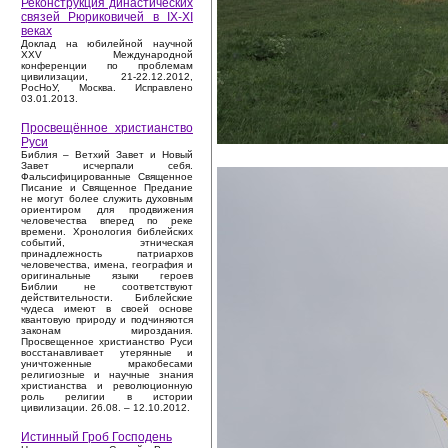
Реконструкция династических
связей Рюриковичей в IX-XI
веках
Доклад на юбилейной научной
XXV Международной
конференции по проблемам
цивилизации, 21-22.12.2012,
РосНоУ, Москва. Исправлено
03.01.2013.
Просвещённое христианство
Руси
Библия – Ветхий Завет и Новый
Завет исчерпали себя.
Фальсифицированные Священное
Писание и Священное Предание
не могут более служить духовным
ориентиром для продвижения
человечества вперед по реке
времени. Хронология библейских
событий, этническая
принадлежность патриархов
человечества, имена, география и
оригинальные языки героев
Библии не соответствуют
действительности. Библейские
чудеса имеют в своей основе
квантовую природу и подчиняются
законам мироздания.
Просвещенное христианство Руси
восстанавливает утерянные и
уничтоженные мракобесами
религиозные и научные знания
христианства и революционную
роль религии в истории
цивилизации. 26.08. – 12.10.2012.
Истинный Гроб Господень