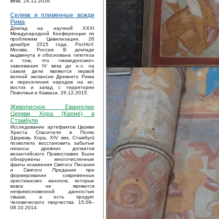
века. 24.12.2016.
Селевк и племенные вожди
Рима
Доклад на научной XXXI
Международной Конференции по
проблемам Цивилизации, 26
декабря 2015 года, РосНоУ,
Москва, Россия. В докладе
выдвинута и обоснована гипотеза
о том, что «македонские»
завоевания IV века до н.э. на
самом деле являются первой
волной экспансии Древнего Рима
и переселения народов на юг,
восток и запад с территории
Поволжья и Кавказа. 26.12.2015.
Живописное Евангелие
Церкви Хора (Карие) в
Стамбуле
Исследование артефактов Церкви
Христа Спасителя в Полях
(Церковь Хора, XIV век, Стамбул)
позволило восстановить забытые
нюансы древних догматов
византийского Православия. Были
обнаружены многочисленные
факты искажения Святого Писания
и Святого Предания при
формировании современных
христианских канонов, которые
вовсе не являются
неприкосновенной данностью
свыше, а есть продукт
человеческого творчества. 15.09–
08.10.2014.