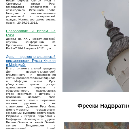
Новая церковь Святой Руси и
Святорусы, князья Руси
поздравляют человечество с
нахождением Истинного Гроба
Господня и восстановлением
религиозной и исторической
правды. Истина восторжествовала
навеки. 20-29.05.2012.
Православие и Ислам на
Руси
Доклад на XXIV Международной
научной конференции по
Проблемам Цивилизации в
РосНоУ 20-21 апреля 2012 года.
День церковно-славянской
письменности. Руссы Кирилл
и Мефодий.
В этот знаменательный праздник
Дня церковно-славянской
письменности и поминовения
святых равноапостольных Кирилла
и Мефодия князья Руси
убедительно просят русскую
православную церковь и
общественность православных
стран вернуться к истокам и
правильно называть свою
письменность, язык и церковные
писания русскими, а не
Фрески Надвратно
славянскими. Древняя Русь была
финно-угорским государством,
созданным русскими христианами
Рюриком и Игорем, Кириллом и
Мефодием, Аскольдом и Диром,
Вещим Олегом и святой Ольгой,
святым Владимиром и
императрицей Анной