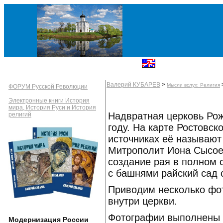
Валерий КУБАРЕВ
>
Мысли вслух: Религия
ФОРУМ Русской Революции
Электронные книги История
мира, История Руси и История
Надвратная церковь Рож
религий
году. На карте Ростовс
источниках её называют
Митрополит Иона Сысое
создание рая в полном 
с башнями райский сад 
Приводим несколько фо
внутри церкви.
Фотографии выполнены 
Модернизация России