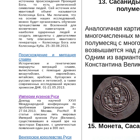
13. Сасанид
источника происхождения Проекций
Бога, то есть религиозной
полуме
символики людей. Сей источник или
квантовый объект называется
Колесница Бога. Мы полагаем, что
на основе наших исследований,
можно будет организовать обучение
путешествиям по Вселенной для
Аналогичная карти
космических навигаторов из
наиболее одаренных людей и
многочисленных мо
создать звездолеты с двигателями
по типу описанного квантового
полумесяц с мног
генератора – Колесницы Бога или
Колесницы Куба. 25–30.08.2013.
возвышается над 
Происхождение и миграция
Одним из варианто
славян
Константина Велик
Исторические и генетические
маршруты миграций славян,
вычисленные с помощью древних
византийских, европейских,
китайских, арабских, булгарских и
русских хроник и летописей, а также
современных исследований мужских
хромосом ДНК. 01-21.05.2013.
Империи кузенов Руси
Доклад на научной XXVI
Международной конференции по
проблемам Цивилизации 26–
27.04.2013, Москва, РосНоУ. В
статье описаны пять мировых
Империй кузенов Руси (Великих),
существовавших в нашей эре на
15. Монета, Са
просторах Евразии, с цикличностью
появления один раз в 300 лет.
Венгерское королевство Руси