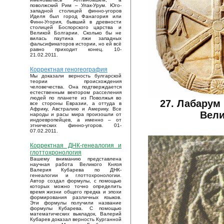
поволжский Рим – Улак-Урум. Юго-
западной столицей финно-угоров
Иделя был город Фанагория или
Финн-Угория, бывший в древности
столицей Боспорского царства и
Великой Болгарии. Сколько бы не
вилась паутина лжи западных
фальсификаторов истории, но ей всё
равно приходит конец. 10-
21.02.2011.
Корректная геногеография
Мы доказали верность булгарской
теории происхождения
человечества. Она подтверждается
естественным вектором расселения
людей по планете из Поволжья во
27. Лабарум
все стороны Евразии, а оттуда в
Африку, Австралию и Америку. Все
Вели
народы и расы мира произошли от
индоевропейцев, а именно – от
этнических финно-угоров. 01-
07.02.2011.
Корректная ДНК-генеалогия и
глоттохронология
Вашему вниманию представлена
научная работа Великого Князя
Валерия Кубарева по ДНК-
генеалогии и глоттохронологии.
Автор создал формулы, с помощью
которых можно точно определить
время жизни общего предка и эпохи
формирования различных языков.
Эти формулы получили название
формулы Кубарева. С помощью
математических выкладок, Валерий
Кубарев доказал верность Курганной