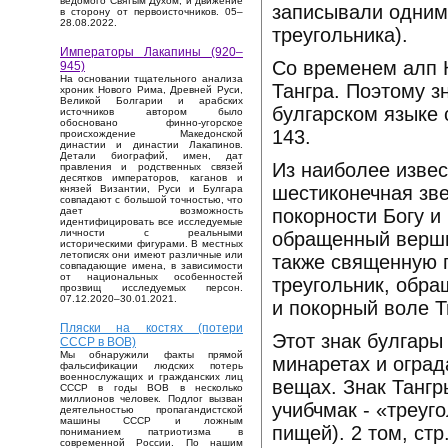
ведомого Святым Духом, и движение
записывали одним 
в сторону от первоисточников. 05–
28.08.2022.
треугольника).
Императоры Лакапины (920–
Со временем алп 
945)
На основании тщательного анализа
Тангра. Поэтому зн
хроник Нового Рима, Древней Руси,
Великой Болгарии и арабских
булгарском языке 
источников автором было
обосновано финно-угорское
143.
происхождение Македонской
династии и династии Лакапинов.
Детали биографий, имен, дат
Из наиболее изве
правления и родственных связей
десятков императоров, каганов и
шестиконечная зве
князей Византии, Руси и Булгара
совпадают с большой точностью, что
покорности Богу и
дает возможность
идентифицировать все исследуемые
личности с реальными
обращенный вершин
историческими фигурами. В местных
летописях они имеют различные или
также священную г
совпадающие имена, в зависимости
от национальных особенностей
треугольник, обр
прозвищ исследуемых персон.
07.12.2020–30.01.2021.
и покорный воле Т
Пляски на костях (потери
Этот знак булгары
СССР в ВОВ)
Мы обнаружили факты прямой
минаретах и оград
фальсификации людских потерь
военнослужащих и гражданских лиц
вещах. Знак Тангр
СССР в годы ВОВ в несколько
миллионов человек. Подлог вызван
учибчмак - «треуг
деятельностью пропагандистской
машины СССР и ложным
пищей). 2 том, стр
пониманием патриотизма в
современной России. По нашим