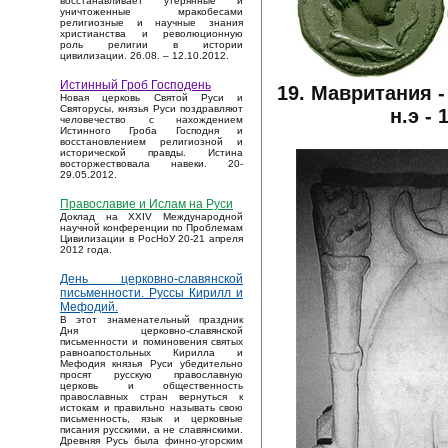
восстанавливает утерянные и
уничтоженные мракобесами
религиозные и научные знания
христианства и революционную
роль религии в истории
цивилизации. 26.08. – 12.10.2012.
Истинный Гроб Господень
19. Мавритания -
Новая церковь Святой Руси и
Святорусы, князья Руси поздравляют
н.э - 
человечество с нахождением
Истинного Гроба Господня и
восстановлением религиозной и
исторической правды. Истина
восторжествовала навеки. 20-
29.05.2012.
Православие и Ислам на Руси
Доклад на XXIV Международной
научной конференции по Проблемам
Цивилизации в РосНоУ 20-21 апреля
2012 года.
День церковно-славянской
письменности. Руссы Кирилл и
Мефодий.
В этот знаменательный праздник
Дня церковно-славянской
письменности и поминовения святых
равноапостольных Кирилла и
Мефодия князья Руси убедительно
просят русскую православную
церковь и общественность
православных стран вернуться к
истокам и правильно называть свою
письменность, язык и церковные
писания русскими, а не славянскими.
Древняя Русь была финно-угорским