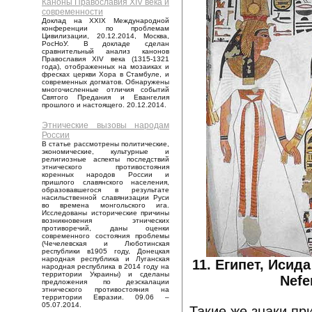
Каноны Православия XIV века и
современности
Доклад на XXIX Международной
конференции по проблемам
Цивилизации, 20.12.2014, Москва,
РосНоУ. В докладе сделан
сравнительный анализ канонов
Православия XIV века (1315-1321
года), отображенных на мозаиках и
фресках церкви Хора в Стамбуле, и
современных догматов. Обнаружены
многочисленные отличия событий
Святого Предания и Евангелия
прошлого и настоящего. 20.12.2014.
Этнические вызовы народам
России
В статье рассмотрены политические,
экономические, культурные и
религиозные аспекты последствий
этнического противостояния
коренных народов России и
пришлого славянского населения,
образовавшегося в результате
насильственной славянизации Руси
во времена монгольского ига.
Исследованы исторические причины
возникновения этнических
противоречий, даны оценки
современного состояния проблемы
(Чечелевская и Люботинская
республики в1905 году, Донецкая
народная республика и Луганская
11. Египет, Исид
народная республика в 2014 году на
территории Украины) и сделаны
Nefe
предложения по деэскалации
этнического противостояния на
территории Евразии. 09.06 –
05.07.2014.
Такие же знаки пр