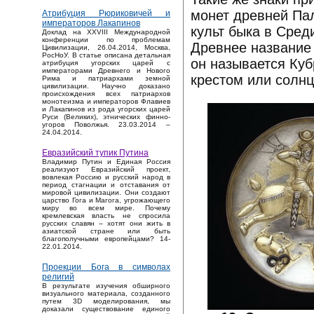
монет древней Пал
Атрибуция Рюриковичей и
императоров Лакапинов
культ быка в Сред
Доклад на XXVIII Международной
конференции по проблемам
Древнее название 
Цивилизации, 26.04.2014, Москва,
РосНоУ. В статье описана детальная
он называется Куб
атрибуция угорских царей с
императорами Древнего и Нового
крестом или солнц
Рима и патриархами земной
цивилизации. Научно доказано
происхождения всех патриархов
монотеизма и императоров Флавиев
и Лакапинов из рода угорских царей
Руси (Великих), этнических финно-
угоров Поволжья. 23.03.2014 –
24.04.2014.
Евразийский тупик Путина
Владимир Путин и Единая Россия
реализуют Евразийский проект,
вовлекая Россию и русский народ в
период стагнации и отставания от
мировой цивилизации. Они создают
царство Гога и Магога, угрожающего
миру во всем мире. Почему
кремлевская власть не спросила
русских славян – хотят они жить в
азиатской стране или быть
благополучными европейцами? 14-
22.01.2014.
Проекции Бога в символах
религий
В результате изучения обширного
визуального материала, созданного
путем 3D моделирования, мы
доказали существование единого