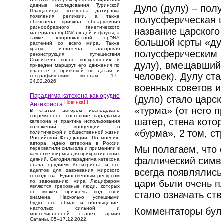
данные исследования Туринской
Дуло (дулу) – пол
Плащаницы, уточнена датировка
появления реликвии, а также
полусферическая ш
объяснена причина обнаружения
разнообразного генетического
название царского
материала mpDNA людей и фауны, а
также хлоропластной cpDNA
большой юрты «дул
растений со всего мира. Также
кратко изложена авторская
полусферическим п
реконструкция путешествия
Спасителя после воскрешения и
дулу), вмещавший 
приведен маршрут его движения по
планете с привязкой по датам и
человек). Дулу ст
географическим местам. 17–
24.02.2026.
военных советов и
Парадигма катехона как орудие
(дуло) стало цар
Новинка!!!
Антихриста
«турма» (от него 
В статье автором исследовано
современное состояние парадигмы
шатер, стена кото
катехона и практика использования
положений концепции в
«бурма», 2 том, ст
политической и общественной жизни
Российской Федерации. По мнению
автора, идею катехона в России
Мы полагаем, что 
перехватили силы зла и применили в
качестве ширмы для прикрытия своих
фаллический симво
деяний. Сегодня парадигма катехона
стала орудием Антихриста и его
всегда появлялись
адептов для завоевания мирового
господства. Единственным ресурсом
цари были очень 
по завоеванию мира Люцифером
являются греховные люди, которых
он может привлечь под свои
стало означать ст
знамена. Насколько успешными
будут его обман и обольщение,
настолько сильной и
Комментаторы булг
многочисленной станет армия
Сатаны. 05–17.12.2022.