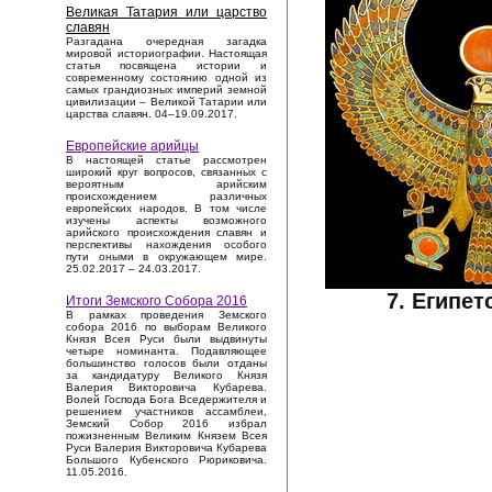
Великая Татария или царство
славян
Разгадана очередная загадка
мировой историографии. Настоящая
статья посвящена истории и
современному состоянию одной из
самых грандиозных империй земной
цивилизации – Великой Татарии или
царства славян. 04–19.09.2017.
Европейские арийцы
В настоящей статье рассмотрен
широкий круг вопросов, связанных с
вероятным арийским
происхождением различных
европейских народов. В том числе
изучены аспекты возможного
арийского происхождения славян и
перспективы нахождения особого
пути оными в окружающем мире.
25.02.2017 – 24.03.2017.
7. Египет
Итоги Земского Собора 2016
В рамках проведения Земского
собора 2016 по выборам Великого
Князя Всея Руси были выдвинуты
четыре номинанта. Подавляющее
большинство голосов были отданы
за кандидатуру Великого Князя
Валерия Викторовича Кубарева.
Волей Господа Бога Вседержителя и
решением участников ассамблеи,
Земский Собор 2016 избрал
пожизненным Великим Князем Всея
Руси Валерия Викторовича Кубарева
Большого Кубенского Рюриковича.
11.05.2016.