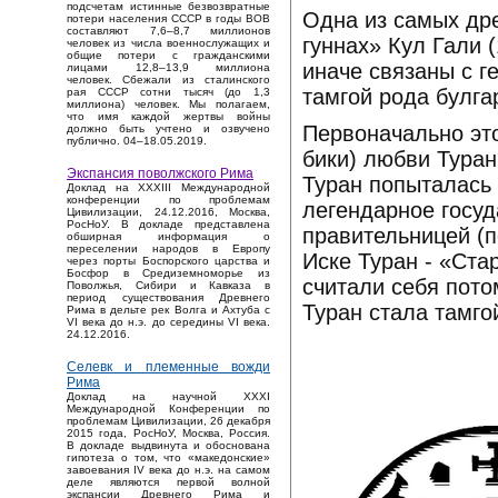
подсчетам истинные безвозвратные
Одна из самых дре
потери населения СССР в годы ВОВ
составляют 7,6–8,7 миллионов
гуннах» Кул Гали (
человек из числа военнослужащих и
общие потери с гражданскими
иначе связаны с г
лицами 12,8–13,9 миллиона
человек. Сбежали из сталинского
тамгой рода булга
рая СССР сотни тысяч (до 1,3
миллиона) человек. Мы полагаем,
что имя каждой жертвы войны
Первоначально это
должно быть учтено и озвучено
публично. 04–18.05.2019.
бики) любви Туран
Экспансия поволжского Рима
Туран попыталась 
Доклад на XXXIII Международной
конференции по проблемам
легендарное госуд
Цивилизации, 24.12.2016, Москва,
РосНоУ. В докладе представлена
правительницей (
обширная информация о
переселении народов в Европу
Иске Туран - «Ста
через порты Боспорского царства и
Босфор в Средиземноморье из
считали себя пото
Поволжья, Сибири и Кавказа в
период существования Древнего
Туран стала тамго
Рима в дельте рек Волга и Ахтуба с
VI века до н.э. до середины VI века.
24.12.2016.
Селевк и племенные вожди
Рима
Доклад на научной XXXI
Международной Конференции по
проблемам Цивилизации, 26 декабря
2015 года, РосНоУ, Москва, Россия.
В докладе выдвинута и обоснована
гипотеза о том, что «македонские»
завоевания IV века до н.э. на самом
деле являются первой волной
экспансии Древнего Рима и