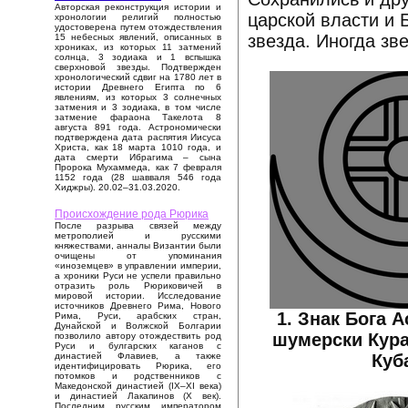
Авторская реконструкция истории и
царской власти и 
хронологии религий полностью
удостоверена путем отождествления
звезда. Иногда зв
15 небесных явлений, описанных в
хрониках, из которых 11 затмений
солнца, 3 зодиака и 1 вспышка
сверхновой звезды. Подтвержден
хронологический сдвиг на 1780 лет в
истории Древнего Египта по 6
явлениям, из которых 3 солнечных
затмения и 3 зодиака, в том числе
затмение фараона Такелота 8
августа 891 года. Астрономически
подтверждена дата распятия Иисуса
Христа, как 18 марта 1010 года, и
дата смерти Ибрагима – сына
Пророка Мухаммеда, как 7 февраля
1152 года (28 шавваля 546 года
Хиджры). 20.02–31.03.2020.
Происхождение рода Рюрика
После разрыва связей между
метрополией и русскими
княжествами, анналы Византии были
очищены от упоминания
«иноземцев» в управлении империи,
а хроники Руси не успели правильно
отразить роль Рюриковичей в
мировой истории. Исследование
источников Древнего Рима, Нового
1. Знак Бога А
Рима, Руси, арабских стран,
Дунайской и Волжской Болгарии
шумерски Кура
позволило автору отождествить род
Руси и булгарских каганов с
Куб
династией Флавиев, а также
идентифицировать Рюрика, его
потомков и родственников с
Македонской династией (IX–XI века)
и династией Лакапинов (X век).
Последним русским императором