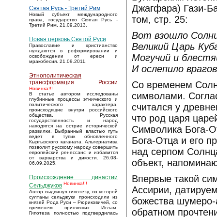
Джагфара) Гази-Ба
Святая Русь - Третий Рим
Новый субъект международного
том, стр. 25:
права, государство Святая Русь -
Третий Рим, 21.09.2013.
Вот взошло Солнц
Новая церковь Святой Руси
Великий Царь Куб
Православие и христианство
нуждаются в реформировании и
Могучий и блестя
освобождении от ереси и
мракобесия. 21.09.2011.
И ослепило врагов
Этнополитическая
трансформация России
Со временем Солн
Новинка!!!
символами. Согла
В статье автором исследованы
глубинные процессы этнического и
считался у древне
политического характера,
происходящие внутри российского
общества. Русская
что род царя царе
государственность и народ
находятся на острие исторической
Символика Бога-О
развилки. Выбранный властью путь
ведет в тупик обновленного
Бога-Отца и его п
Кыргызского каганата. Альтернатива
позволит русскому народу совершить
над серпом Солнца
европейский ренессанс и избавится
от варварства и дикости. 26.08-
объект, напоминаю
06.09.2025.
Впервые такой сим
Происхождение династии
Новинка!!!
Сельджуков
Ассирии, датируем
Автор выдвинул гипотезу, по которой
султаны сельджуки происходили из
божества шумеро-
князей Рода Руси – Рюриковичей, со
временем принявших Ислам.
обратном прочтени
Гипотеза полностью подтвердилась