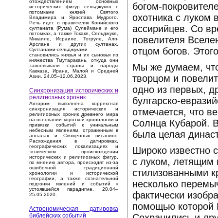
отождествлением основных
богом-покровителе
исторических фигур сельджуков с
потомками князей Святого
охотника с луком
Владимира и Ярослава Мудрого.
Речь идет о правителях Конийского
ассирийцев. Со вр
султаната (Рума) Сулеймане и его
потомках, а также Токаке, Сельджуке,
повелителя Вселен
Микаиле, Исраиле, Тогруле, Алп-
Арслане и других султанах.
отцом богов. Это
Султанами-сельджуками
становились князья и их сыновья из
княжества Тмутаракань, откуда они
Мы же думаем, что
завоёвывали страны и народы
Кавказа, Ирана, Малой и Средней
творцом и повели
Азии. 24.05–12.06.2023.
одно из первых, д
Синхронизация исторических и
религиозных хроник
булгарско-евразий
Автором выполнена корректная
синхронизация исторических и
отмечается, что в
религиозных хроник древнего мира
на основании короткой хронологии и
Солнца Кубарой. В
привязки событий к уникальным
небесным явлениям, отраженным в
была целая династ
анналах и Священных писаниях.
Расхождения в датировках,
географических локализациях и
Широко известно с
этническом происхождении
исторических и религиозных фигур,
с луком, летящим 
по мнению автора, происходят из-за
ошибочной традиционной
стилизованными кр
хронологии и исторической
географии, а также сознательной
несколько перемыч
подгонки явлений и событий к
устоявшейся парадигме. 20.04–
фактически изобра
25.05.2020.
помощью которой 
Астрономическая датировка
Сохранились и дру
библейских событий