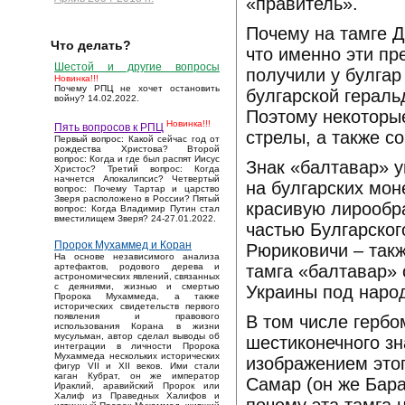
«правитель».
Почему на тамге Д
Что делать?
что именно эти пр
Шестой и другие вопросы
получили у булгар
Новинка!!!
Почему РПЦ не хочет остановить
булгарской гераль
войну? 14.02.2022.
Поэтому некоторые
Новинка!!!
Пять вопросов к РПЦ
стрелы, а также со
Первый вопрос: Какой сейчас год от
рождества Христова? Второй
вопрос: Когда и где был распят Иисус
Знак «балтавар» у
Христос? Третий вопрос: Когда
начнется Апокалипсис? Четвертый
на булгарских мон
вопрос: Почему Тартар и царство
Зверя расположено в России? Пятый
красивую лирообра
вопрос: Когда Владимир Путин стал
вместилищем Зверя? 24-27.01.2022.
частью Булгарског
Пророк Мухаммед и Коран
Рюриковичи – такж
На основе независимого анализа
тамга «балтавар» 
артефактов, родового дерева и
астрономических явлений, связанных
с деяниями, жизнью и смертью
Украины под народ
Пророка Мухаммеда, а также
исторических свидетельств первого
появления и правового
В том числе гербо
использования Корана в жизни
мусульман, автор сделал выводы об
шестиконечного зн
интеграции в личности Пророка
Мухаммеда нескольких исторических
изображением этог
фигур VII и XII веков. Ими стали
каган Кубрат, он же император
Самар (он же Бара
Ираклий, аравийский Пророк или
Халиф из Праведных Халифов и