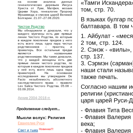
«Тамги Искандера
на основе анализа данных
генеалогических деревьев Иисуса
том, стр. 70.
Христа от Луки, Матфея, мозаик
Церкви Хора, генеалогии Пророка
Мухаммеда и списков царей Великой
В языках булгар п
Болгарии. 21.07–27.08.2020.
балтавара. В том 
Чистое Родство
Мы обнаружили и доказали, что у
каждого мужчины есть две прямые
1. Айбулат - «мес
линии Чистого Родства, по которым
в каждом поколении предков у него
2 том, стр. 124.
есть всего лишь одна пара чистых
родственников – праотец и
2. Сэнэк - «вилы»,
праматерь. Все остальные предки
являются названными
стр. 137.
родственниками. Мы также доказали,
что у каждой женщины есть две
3. Сэрмэн (сарман)
прямые линии чистого родства, по
которым в каждом поколении предков
наши стали называ
у неё есть всего лишь одна пара
праматерей. На основании
также печать.
исследования мы утверждаем De
Facto незыблемость абсолютного
наследственного права – правило
Согласно нашим и
Lex Salica Чистого Родства. 05.08 –
03.09.2014.
религии (христиан
Архив 2004-2018 гг.
царя царей Руси-Д
- Флавия Тита Ве
Продолжение следует...
- Флавия Валерия 
Мысли вслух: Религия
века;
Евангелие Руси
- Флавия Валерия 
Новинка!!!
Свет и тьма