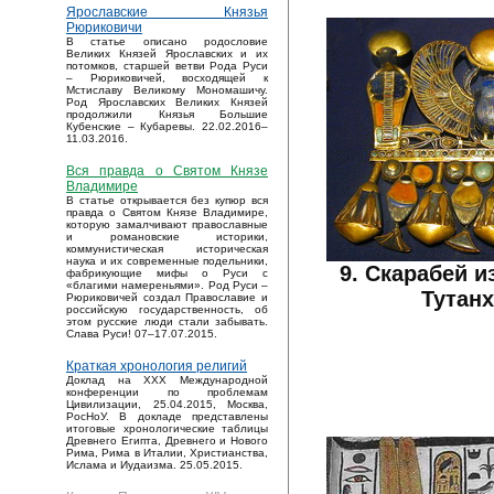
Ярославские Князья
Рюриковичи
В статье описано родословие
Великих Князей Ярославских и их
потомков, старшей ветви Рода Руси
– Рюриковичей, восходящей к
Мстиславу Великому Мономашичу.
Род Ярославских Великих Князей
продолжили Князья Большие
Кубенские – Кубаревы. 22.02.2016–
11.03.2016.
Вся правда о Святом Князе
Владимире
В статье открывается без купюр вся
правда о Святом Князе Владимире,
которую замалчивают православные
и романовские историки,
коммунистическая историческая
наука и их современные подельники,
9. Скарабей и
фабрикующие мифы о Руси с
«благими намереньями». Род Руси –
Тутан
Рюриковичей создал Православие и
российскую государственность, об
этом русские люди стали забывать.
Слава Руси! 07–17.07.2015.
Краткая хронология религий
Доклад на XXX Международной
конференции по проблемам
Цивилизации, 25.04.2015, Москва,
РосНоУ. В докладе представлены
итоговые хронологические таблицы
Древнего Египта, Древнего и Нового
Рима, Рима в Италии, Христианства,
Ислама и Иудаизма. 25.05.2015.