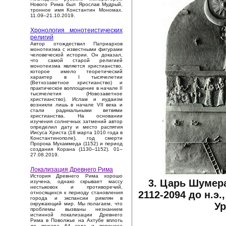
Нового Рима был Ярослав Мудрый,
тронное имя Константин Мономах.
11.09–21.10.2019.
Хронология монотеистических
религий
Автор отождествил Патриархов
монотеизма с известными фигурами
человеческой истории. Он доказал,
что самой старой религией
монотеизма является христианство,
которое имело теоретический
характер в I тысячелетии
(Ветхозаветное христианство) и
практическое воплощение в начале II
тысячелетия (Новозаветное
христианство). Ислам и иудаизм
возникли лишь в начале VII века и
стали радикальными ветвями
христианства. На основании
изучения солнечных затмений автор
определил дату и место распятия
Иисуса Христа (18 марта 1010 года в
Константинополе), год смерти
Пророка Мухаммеда (1152) и период
создания Корана (1130–1152). 01–
27.08.2019.
Локализация Древнего Рима
История Древнего Рима хорошо
3. Царь Шумера
изучена, однако скрывает массу
нестыковок и противоречий,
2112-2094 до н.э.
относящихся к периоду становления
города и экспансии римлян в
Ур
окружающий мир. Мы полагаем, что
проблемы вызваны незнанием
истинной локализации Древнего
Рима в Поволжье на Ахтубе вплоть
до пожара 64 года и переноса