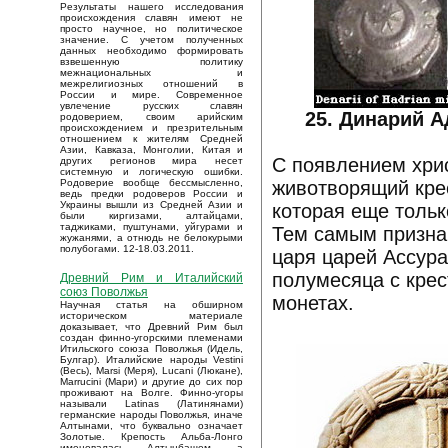
Результаты нашего исследования
происхождения славян имеют не
просто научное, но политическое
значение. С учетом полученных
данных необходимо формировать
взвешенную политику
межнациональных и
межрелигиозных отношений в
России и мире. Современное
увлечение русских славян
25. Динарий Ад
родоверием, своим арийским
происхождением и презрительным
отношением к жителям Средней
Азии, Кавказа, Монголии, Китая и
С появлением хрис
других регионов мира несет
системную и логическую ошибки.
животворящий крес
Родоверие вообще бессмысленно,
ведь предки родоверов России и
Украины вышли из Средней Азии и
которая еще толь
были киргизами, алтайцами,
таджиками, пуштунами, уйгурами и
Тем самым признав
жужанями, а отнюдь не белокурыми
полубогами. 12-18.03.2011.
царя царей Ассура
полумесяца с крес
Древний Рим и Италийский
союз Поволжья
монетах.
Научная статья на обширном
историческом материале
доказывает, что Древний Рим был
создан финно-угорскими племенами
Итильского союза Поволжья (Идель,
Булгар). Италийские народы Vestini
(Весь), Marsi (Меря), Lucani (Люкане),
Marrucini (Мари) и другие до сих пор
проживают на Волге. Финно-угоры
называли Latinas (Латинянами)
германские народы Поволжья, иначе
Алтынами, что буквально означает
Золотые. Крепость Альба-Лонго
именовалась Алтынбашем, а