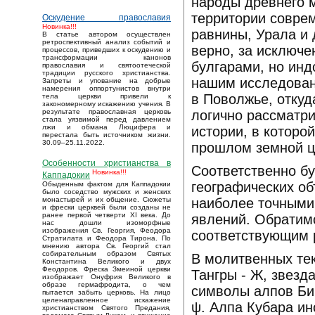
народы древнего м
территории соврем
Оскудение православия
Новинка!!!
равнины, Урала и 
В статье автором осуществлен
ретроспективный анализ событий и
верно, за исключе
процессов, приведших к оскудению и
трансформации канонов
булгарами, но инд
православия и святоотеческой
традиции русского христианства.
нашим исследован
Запреты и упование на добрые
намерения оппортунистов внутри
в Поволжье, откуд
тела церкви привели к
закономерному искажению учения. В
логично рассматри
результате православная церковь
стала уязвимой перед давлением
лжи и обмана Люцифера и
истории, в которо
перестала быть источником жизни.
30.09–25.11.2022.
прошлом земной ц
Особенности христианства в
Соответственно бу
Новинка!!!
Каппадокии
географических об
Обыденным фактом для Каппадокии
было соседство мужских и женских
наиболее точными
монастырей и их общение. Сюжеты
и фрески церквей были созданы не
ранее первой четверти XI века. До
явлений. Обратимс
нас дошли изоморфные
изображения Св. Георгия, Феодора
соответствующим 
Стратилата и Феодора Тирона. По
мнению автора Св. Георгий стал
собирательным образом Святых
В молитвенных тек
Константина Великого и двух
Феодоров. Фреска Змеиной церкви
Тангры - Ж, звезд
изображает Онуфрия Великого в
образе гермафродита, о чем
символы алпов Бир
пытается забыть церковь. На лицо
целенаправленное искажение
ψ. Алпа Кубара и
христианством Святого Предания,