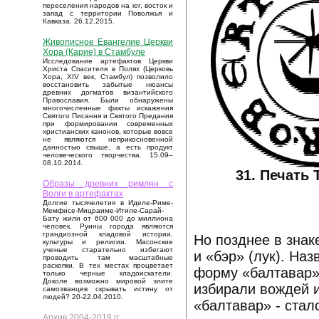
переселения народов на юг, восток и
запад с территории Поволжья и
Кавказа. 26.12.2015.
Живописное Евангелие Церкви
Хора (Карие) в Стамбуле
Исследование артефактов Церкви
Христа Спасителя в Полях (Церковь
Хора, XIV век, Стамбул) позволило
восстановить забытые нюансы
древних догматов византийского
Православия. Были обнаружены
многочисленные факты искажения
Святого Писания и Святого Предания
при формировании современных
христианских канонов, которые вовсе
не являются неприкосновенной
данностью свыше, а есть продукт
человеческого творчества. 15.09–
08.10.2014.
31. Печать
Образы древних римлян с
Волги в артефактах
Долгие тысячелетия в Иделе-Риме-
Мемфисе-Мицраиме-Итиле-Сарай-
Бату жили от 600 000 до миллиона
человек. Руины города являются
грандиозной кладовой истории,
Но позднее в знак
культуры и религии. Масонские
ученые старательно избегают
и «бэр» (лук). На
проводить там масштабные
раскопки. В тех местах процветает
форму «балтавар»)
только черные кладоискатели.
Доколе возможно мировой элите
избирали вождей и
самозванцев скрывать истину от
людей? 20-22.04.2010.
«балтавар» - стал
Архив 2004-2018 гг.