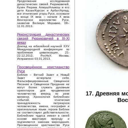
Продолжение исследования
династических связей Рюриковичей.
Кузен Рюрика Алмуш/Альмош и его
дети Казан/Курсан и Арбат/Арпад,
все этнические угоры Руси, основали
в конце IX века – начале X века
Венгерское королевство Руси,
захватив Великую Моравию. 08–
11.01.2013.
Реконструкция династических
связей Рюриковичей в IX-XI
веках
Доклад на юбилейной научной XXV
Международной конференции по
проблемам цивилизации, 21-
22.12.2012, РосНоУ, Москва.
Исправлено 03.01.2013.
Просвещённое христианство
Руси
Библия – Ветхий Завет и Новый
Завет исчерпали себя.
Фальсифицированные Священное
Писание и Священное Предание не
могут более служить духовным
ориентиром для продвижения
17. Древняя м
человечества вперед по реке
времени. Хронология библейских
Вос
событий, этническая
принадлежность патриархов
человечества, имена, география и
оригинальные языки героев Библии
не соответствуют действительности.
Библейские чудеса имеют в своей
основе квантовую природу и
подчиняются законам мироздания.
Просвещенное христианство Руси