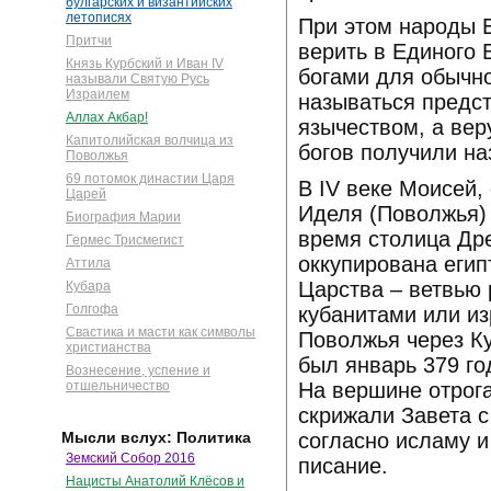
булгарских и византийских
летописях
При этом народы 
Притчи
верить в Единого 
Князь Курбский и Иван IV
богами для обычно
называли Святую Русь
Израилем
называться предс
Аллах Акбар!
язычеством, а ве
Капитолийская волчица из
богов получили на
Поволжья
69 потомок династии Царя
В IV веке Моисей,
Царей
Иделя (Поволжья) 
Биография Марии
время столица Др
Гермес Трисмегист
оккупирована еги
Аттила
Царства – ветвью
Кубара
Голгофа
кубанитами или и
Свастика и масти как символы
Поволжья через Ку
христианства
был январь 379 го
Вознесение, успение и
На вершине отрога
отшельничество
скрижали Завета с
согласно исламу 
Мысли вслух: Политика
Земский Собор 2016
писание.
Нацисты Анатолий Клёсов и