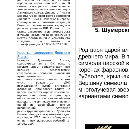
города на место Вейи в Италии. В
статье также рассмотрены аспекты
этнического происхождения народов
Латинского союза, Древнего Рима и
Европы. Обоснован вектор экспансии
Древнего Рима с Поволжья в Европу,
совпадающий с потоками миграции
Великого перенаселения народов и
5. Шумерск
распространения PIE. Кроме того, в
статье рассмотрена динамика роста
и убыли населения Древнего Рима в
местах локализации с момента его
создания до заката и
трансформации. 23.06–16.07.2019.
Род царя царей вл
Короткая хронология Древнего
древнего мира. В 
Египта
История Древнего Египта,
символа царской в
сформированная в XIX веке, с
каждым днем обнаруживает всё
коронах фараонов,
большее несоответствие
современным реалиям, новейшим
буйволов, крыльях
археологическим и
инструментальным данным, в том
Вершину символа 
числе результатам ДНК
исследований мумий египетских
многолучевая звез
фараонов. Хронология Египта, в
целом, считается хорошо изученной,
вариантами симво
однако она была создана для
обоснования античности еврейского
народа, а не для научного описания
одной из древнейших земных
цивилизаций. Авторская
реконструкция хронологии Древнего
Египта обнаружила временной сдвиг
в размере 1780 лет в глубину веков
от истинных датировок событий. 1-
16.06.2019.