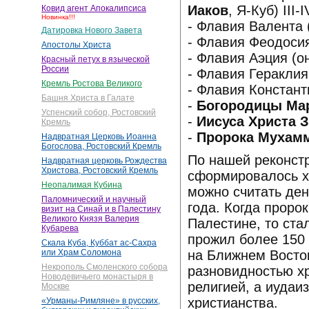
Иаков
, Я-Куб) III-
Ковид агент Апокалипсиса
Новинка!!!
- Флавия Валента
Датировка Нового Завета
- Флавия Феодосия
Апостолы Христа
- Флавия Аэция (о
Красный петух в языческой
России
- Флавия Гераклия
Кремль Ростова Великого
- Флавия Констант
Башня Христа в Галате
-
Богородицы Ма
Успенский собор, Ростовский
-
Иисуса Христа 
Кремль
-
Пророка Мухам
Надвратная Церковь Иоанна
Богослова, Ростовский Кремль
По нашей реконстр
Надвратная церковь Рождества
Христова, Ростовский Кремль
сформировалось х
Неопалимая Кубина
можно считать ден
Паломнический и научный
года. Когда проро
визит на Синай и в Палестину
Великого Князя Валерия
Палестине, то ст
Кубарева
прожил более 150 
Скала Куба, Куббат ас-Сахра
на Ближнем Восто
или Храм Соломона
Некрополь Смоленского собора
разновидностью хр
Новодевичьего монастыря в
религией, а иудаи
Москве
христианства.
«Урманы-Римляне» в русских,