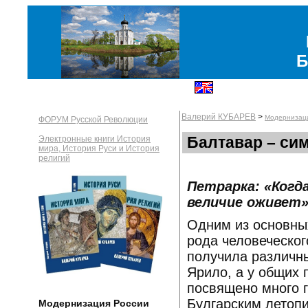
Б
Валерий КУБАРЕВ
>
Модернизац
ФОРУМ Русской Революции
Балтавар – сим
Электронные книги История
мира, История Руси и История
религий
Петрарка: «Когд
величие оживет
Одним из основны
рода человеческог
получила различны
Ярило, а у общих 
посвящено много г
Булгарским летоп
Модернизация России