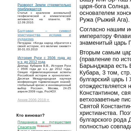
царя-бога Солнца.
Разворот Земли стремительно
приближается
основателем хонск
Статья с анализом аномальной
геофизической и климатической
Ружа (Рыжий Ага).
активности на планете. 09-
12.09.2010.
Согласно нашим и
Балтавар – символ
императору Флави
христианства, ислама и
иудаизма
знаменитый царь П
Петрарка: «Когда народ обратится к
своей истории, его величие оживет»
30-31.03.2010
Вторым самым цар
(правление по исто
История Руси с 3506 года до
н.э. до 2012 года
Барынджара есть 
Доклад: Кубарев В.В., История Руси
с 3506 года до н.э. до 2012 года.
Кубара, 3 том, ст
Секция «Цивилизационные аспекты
Российской истории и хронологии».
булгарский царь I
Десятая Международная научная
конференция «Цивилизация знаний:
отождествляется 
глобальный кризис и инновационный
выбор России», Москва, 24-25
Константином, свя
апреля 2009 года, РосНОУ.
ветхозаветные пис
Архив 2006-2018 гг.
Святой Константин
христианства. Поэ
Кто виноват?
булгарского рода 
Плащаница и путешествия
полностью совпад
Новинка!!!
Спасителя
В статье автором проанализированы