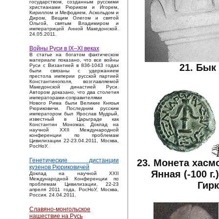
государством, созданным русскими
христианами Рюриком и Игорем,
Кириллом и Мефодием, Аскольдом и
Диром, Вещим Олегом и святой
Ольгой, святым Владимиром и
императрицей Анной Македонской.
24.05.2011.
Войны Руси в IX–XI веках
В статье на богатом фактическом
материале показано, что все войны
21. Бык
Руси с Византией в 836-1043 годах
были связаны с удержанием
престола империи русской партией
Константинополя, возглавляемой
Македонской династией Руси.
Автором доказано, что два столетия
императорами-соправителями
Нового Рима были Великие Князья
Рюриковичи. Последним русским
императором был Ярослав Мудрый,
известный в Царьграде как
Константин Мономах. Доклад на
научной XXII Международной
конференции по проблемам
Цивилизации 22-23.04.2011, Москва,
РосНоУ.
Генетические дистанции
23. Монета хасм
кузенов Рюриковичей
Янная (-100 г
Доклад на научной XXII
Международной Конференции по
Гирк
проблемам Цивилизации, 22-23
апреля 2011 года, РосНоУ, Москва,
Россия. 24.04.2011.
Славяно-монгольское
нашествие на Русь