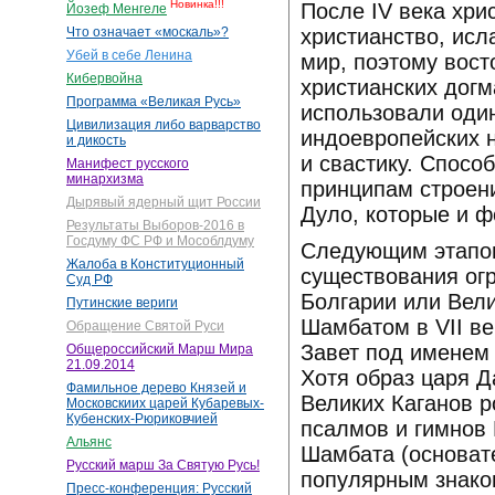
Новинка!!!
После IV века хри
Йозеф Менгеле
христианство, исл
Что означает «москаль»?
Убей в себе Ленина
мир, поэтому вост
Кибервойна
христианских догм
Программа «Великая Русь»
использовали оди
Цивилизация либо варварство
индоевропейских н
и дикость
и свастику. Спосо
Манифест русского
минархизма
принципам строени
Дырявый ядерный щит России
Дуло, которые и 
Результаты Выборов-2016 в
Госдуму ФС РФ и Мособлдуму
Следующим этапом
Жалоба в Конституционный
существования огр
Суд РФ
Болгарии или Вели
Путинские вериги
Шамбатом в VII ве
Обращение Святой Руси
Завет под именем
Общероссийский Марш Мира
21.09.2014
Хотя образ царя Д
Фамильное дерево Князей и
Великих Каганов р
Московскиих царей Кубаревых-
Кубенских-Рюриковчией
псалмов и гимнов 
Альянс
Шамбата (основате
Русский марш За Святую Русь!
популярным знако
Пресс-конференция: Русский