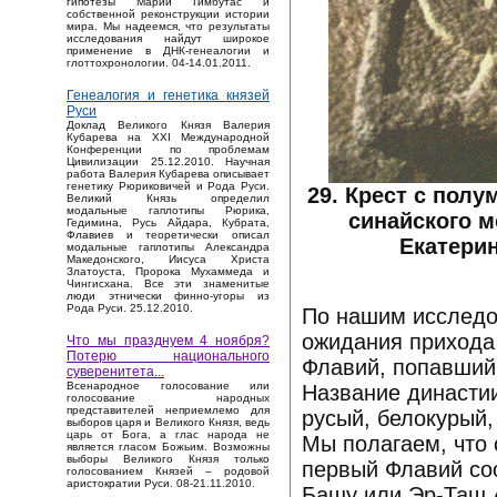
гипотезы Марии Гимбутас и
собственной реконструкции истории
мира. Мы надеемся, что результаты
исследования найдут широкое
применение в ДНК-генеалогии и
глоттохронологии. 04-14.01.2011.
Генеалогия и генетика князей
Руси
Доклад Великого Князя Валерия
Кубарева на XXI Международной
Конференции по проблемам
Цивилизации 25.12.2010. Научная
работа Валерия Кубарева описывает
генетику Рюриковичей и Рода Руси.
29. Крест с полу
Великий Князь определил
модальные гаплотипы Рюрика,
синайского м
Гедимина, Русь Айдара, Кубрата,
Флавиев и теоретически описал
Екатерин
модальные гаплотипы Александра
Македонского, Иисуса Христа
Златоуста, Пророка Мухаммеда и
Чингисхана. Все эти знаменитые
люди этнически финно-угоры из
Рода Руси. 25.12.2010.
По нашим исследо
ожидания прихода
Что мы празднуем 4 ноября?
Потерю национального
Флавий, попавший
суверенитета...
Bсенародное голосование или
Название династии
голосование народных
представителей неприемлемо для
русый, белокурый,
выборов царя и Великого Князя, ведь
царь от Бога, а глас народа не
Мы полагаем, что 
является гласом Божьим. Возможны
выборы Великого Князя только
первый Флавий со
голосованием Князей – родовой
аристократии Руси. 08-21.11.2010.
Башу или Эр-Таш А