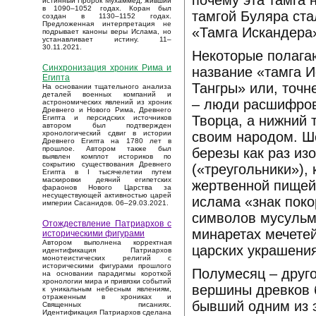
почему эта тамга 
истинный Пророк Мухаммед, живший
в 1090–1052 годах. Коран был
тамгой Буляра ста
создан в 1130–1152 годах.
Предложенная интерпретация не
«Тамга Искандера»,
подрывает каноны веры Ислама, но
устанавливает истину. 11–
30.11.2021.
Некоторые полагаю
Синхронизация хроник Рима и
название «тамга И
Египта
Тангры» или, точн
На основании тщательного анализа
деталей военных компаний и
– люди расшифровы
астрономических явлений из хроник
Древнего и Нового Рима, Древнего
Творца, а нижний 
Египта и персидских источников
автором был подтвержден
своим народом. Ш
хронологический сдвиг в истории
Древнего Египта на 1780 лет в
прошлое. Автором также был
березы как раз из
выявлен комплот историков по
сокрытию существования Древнего
(«треугольники»),
Египта в I тысячелетии путем
маскировки деяний египетских
жертвенной пищей
фараонов Нового Царства за
несуществующей активностью царей
ислама «знак поко
империи Сасанидов. 06–29.03.2021.
символов мусульма
Отождествление Патриархов с
минаретах мечетей
историческими фигурами
Автором выполнена корректная
царских украшения
идентификация Патриархов
монотеистических религий с
историческими фигурами прошлого
Полумесяц – друг
на основании парадигмы короткой
хронологии мира и привязки событий
вершины древков 
к уникальным небесным явлениям,
отраженным в хрониках и
бывший одним из э
Священных писаниях.
Идентификация Патриархов сделана