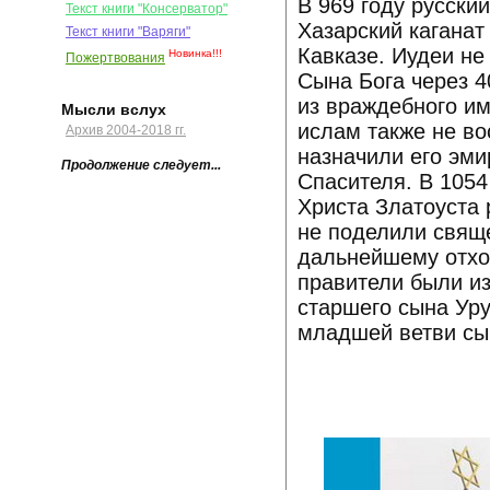
В 969 году русски
Текст книги "Консерватор"
Хазарский каганат
Текст книги "Варяги"
Кавказе. Иудеи не
Новинка!!!
Пожертвования
Сына Бога через 4
из враждебного им
Мысли вслух
ислам также не во
Архив 2004-2018 гг.
назначили его эми
Продолжение следует...
Спасителя. В 1054
Христа Златоуста 
не поделили свяще
дальнейшему отход
правители были из
старшего сына Уру
младшей ветви сы