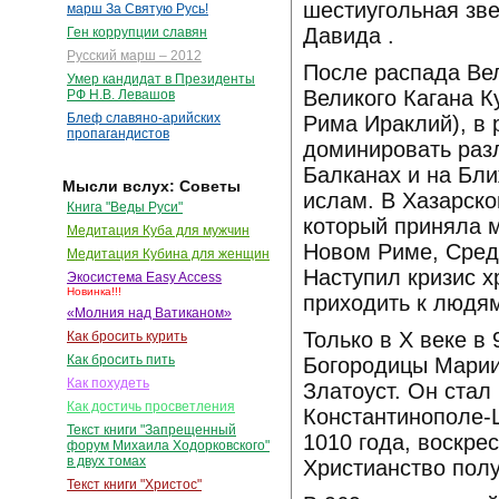
шестиугольная зве
марш За Святую Русь!
Давида .
Ген коррупции славян
Русский марш – 2012
После распада Вел
Умер кандидат в Президенты
Великого Кагана К
РФ Н.В. Левашов
Блеф славяно-арийских
Рима Ираклий), в 
пропагандистов
доминировать разл
Балканах и на Бли
Мысли вслух: Советы
ислам. В Хазарско
Книга "Веды Руси"
который приняла м
Медитация Куба для мужчин
Новом Риме, Сред
Медитация Кубина для женщин
Наступил кризис 
Экосистема Easy Access
Новинка!!!
приходить к людя
«Молния над Ватиканом»
Только в X веке в
Как бросить курить
Как бросить пить
Богородицы Марии
Как похудеть
Златоуст. Он стал
Как достичь просветления
Константинополе-
Текст книги "Запрещенный
1010 года, воскрес
форум Михаила Ходорковского"
в двух томах
Христианство пол
Текст книги "Христос"