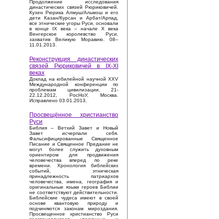
Продолжение исследования
династических связей Рюриковичей.
Кузен Рюрика Алмуш/Альмош и его
дети Казан/Курсан и Арбат/Арпад,
все этнические угоры Руси, основали
в конце IX века – начале X века
Венгерское королевство Руси,
захватив Великую Моравию. 08–
11.01.2013.
Реконструкция династических
связей Рюриковичей в IX-XI
веках
Доклад на юбилейной научной XXV
Международной конференции по
проблемам цивилизации, 21-
22.12.2012, РосНоУ, Москва.
Исправлено 03.01.2013.
Просвещённое христианство
Руси
Библия – Ветхий Завет и Новый
Завет исчерпали себя.
Фальсифицированные Священное
Писание и Священное Предание не
могут более служить духовным
ориентиром для продвижения
человечества вперед по реке
времени. Хронология библейских
событий, этническая
принадлежность патриархов
человечества, имена, география и
оригинальные языки героев Библии
не соответствуют действительности.
Библейские чудеса имеют в своей
основе квантовую природу и
подчиняются законам мироздания.
Просвещенное христианство Руси