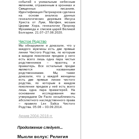
событий к уникальным небесным
явлениям, отраженным в хрониках и
Священных писаниях.
Идентификация Патриархов сделана
на основе анализа данных
генеалогических деревьев Иисуса
Христа от Луки, Матфея, мозаик
Церкви Хора, генеалогии Пророка
Мухаммеда и списков царей Великой
Болгарии. 21.07–27.08.2020.
Чистое Родство
Мы обнаружили и доказали, что у
каждого мужчины есть две прямые
линии Чистого Родства, по которым
в каждом поколении предков у него
есть всего лишь одна пара чистых
родственников – праотец и
праматерь. Все остальные предки
являются названными
родственниками. Мы также
доказали, что у каждой женщины
есть две прямые линии чистого
родства, по которым в каждом
поколении предков у неё есть всего
лишь одна пара праматерей. На
основании исследования мы
утверждаем De Facto незыблемость
абсолютного наследственного права
– правило Lex Salica Чистого
Родства. 05.08 – 03.09.2014.
Архив 2004-2018 гг.
Продолжение следует...
Мысли вслух: Религия