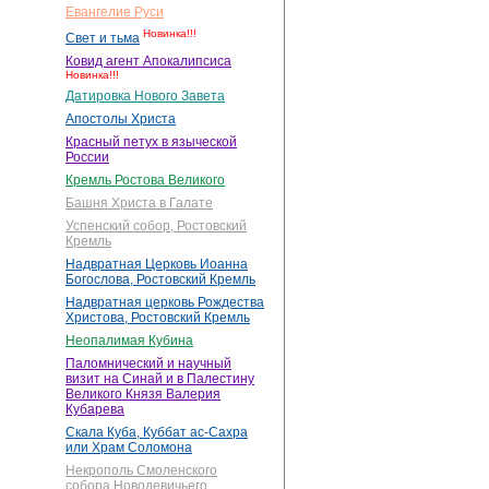
Евангелие Руси
Новинка!!!
Свет и тьма
Ковид агент Апокалипсиса
Новинка!!!
Датировка Нового Завета
Апостолы Христа
Красный петух в языческой
России
Кремль Ростова Великого
Башня Христа в Галате
Успенский собор, Ростовский
Кремль
Надвратная Церковь Иоанна
Богослова, Ростовский Кремль
Надвратная церковь Рождества
Христова, Ростовский Кремль
Неопалимая Кубина
Паломнический и научный
визит на Синай и в Палестину
Великого Князя Валерия
Кубарева
Скала Куба, Куббат ас-Сахра
или Храм Соломона
Некрополь Смоленского
собора Новодевичьего