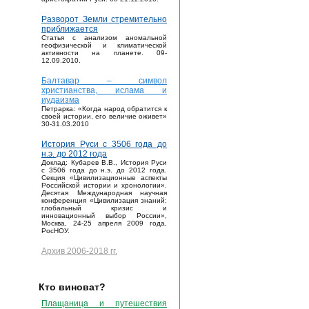
Разворот Земли стремительно
приближается
Статья с анализом аномальной
геофизической и климатической
активности на планете. 09-
12.09.2010.
Балтавар – символ
христианства, ислама и
иудаизма
Петрарка: «Когда народ обратится к
своей истории, его величие оживет»
30-31.03.2010
История Руси с 3506 года до
н.э. до 2012 года
Доклад: Кубарев В.В., История Руси
с 3506 года до н.э. до 2012 года.
Секция «Цивилизационные аспекты
Российской истории и хронологии».
Десятая Международная научная
конференция «Цивилизация знаний:
глобальный кризис и
инновационный выбор России»,
Москва, 24-25 апреля 2009 года,
РосНОУ.
Архив 2006-2018 гг.
Кто виноват?
Плащаница и путешествия