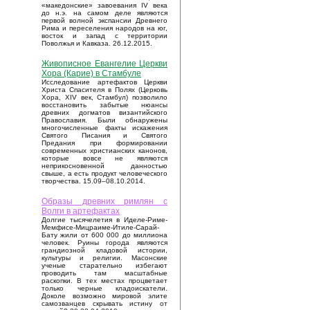
«македонские» завоевания IV века
до н.э. на самом деле являются
первой волной экспансии Древнего
Рима и переселения народов на юг,
восток и запад с территории
Поволжья и Кавказа. 26.12.2015.
Живописное Евангелие Церкви
Хора (Карие) в Стамбуле
Исследование артефактов Церкви
Христа Спасителя в Полях (Церковь
Хора, XIV век, Стамбул) позволило
восстановить забытые нюансы
древних догматов византийского
Православия. Были обнаружены
многочисленные факты искажения
Святого Писания и Святого
Предания при формировании
современных христианских канонов,
которые вовсе не являются
неприкосновенной данностью
свыше, а есть продукт человеческого
творчества. 15.09–08.10.2014.
Образы древних римлян с
Волги в артефактах
Долгие тысячелетия в Иделе-Риме-
Мемфисе-Мицраиме-Итиле-Сарай-
Бату жили от 600 000 до миллиона
человек. Руины города являются
грандиозной кладовой истории,
культуры и религии. Масонские
ученые старательно избегают
проводить там масштабные
раскопки. В тех местах процветает
только черные кладоискатели.
Доколе возможно мировой элите
самозванцев скрывать истину от