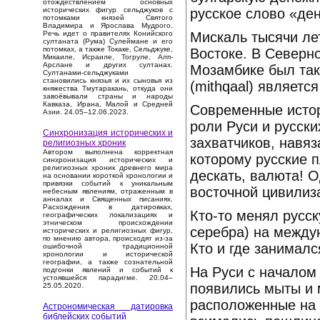
отождествлением основных
русское слово «день
исторических фигур сельджуков с
потомками князей Святого
Владимира и Ярослава Мудрого.
Мискаль тысячи ле
Речь идет о правителях Конийского
султаната (Рума) Сулеймане и его
потомках, а также Токаке, Сельджуке,
Востоке. В Северн
Микаиле, Исраиле, Тогруле, Алп-
Арслане и других султанах.
Мозамбике был так
Султанами-сельджуками
становились князья и их сыновья из
(mithqaal) являетс
княжества Тмутаракань, откуда они
завоёвывали страны и народы
Кавказа, Ирана, Малой и Средней
Современные истор
Азии. 24.05–12.06.2023.
роли Руси и русски
Синхронизация исторических и
захватчиков, навяз
религиозных хроник
Автором выполнена корректная
которому русские 
синхронизация исторических и
религиозных хроник древнего мира
дескать, валюта! 
на основании короткой хронологии и
привязки событий к уникальным
восточной цивилиз
небесным явлениям, отраженным в
анналах и Священных писаниях.
Расхождения в датировках,
Кто-то менял русск
географических локализациях и
этническом происхождении
серебра) на между
исторических и религиозных фигур,
по мнению автора, происходят из-за
Кто и где занимал
ошибочной традиционной
хронологии и исторической
географии, а также сознательной
На Руси с началом 
подгонки явлений и событий к
устоявшейся парадигме. 20.04–
появились мыты и 
25.05.2020.
расположенные на 
Астрономическая датировка
библейских событий