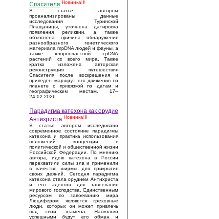
Новинка!!!
Спасителя
В статье автором
проанализированы данные
исследования Туринской
Плащаницы, уточнена датировка
появления реликвии, а также
объяснена причина обнаружения
разнообразного генетического
материала mpDNA людей и фауны, а
также хлоропластной cpDNA
растений со всего мира. Также
кратко изложена авторская
реконструкция путешествия
Спасителя после воскрешения и
приведен маршрут его движения по
планете с привязкой по датам и
географическим местам. 17–
24.02.2026.
Парадигма катехона как орудие
Новинка!!!
Антихриста
В статье автором исследовано
современное состояние парадигмы
катехона и практика использования
положений концепции в
политической и общественной жизни
Российской Федерации. По мнению
автора, идею катехона в России
перехватили силы зла и применили
в качестве ширмы для прикрытия
своих деяний. Сегодня парадигма
катехона стала орудием Антихриста
и его адептов для завоевания
мирового господства. Единственным
ресурсом по завоеванию мира
Люцифером являются греховные
люди, которых он может привлечь
под свои знамена. Насколько
успешными будут его обман и