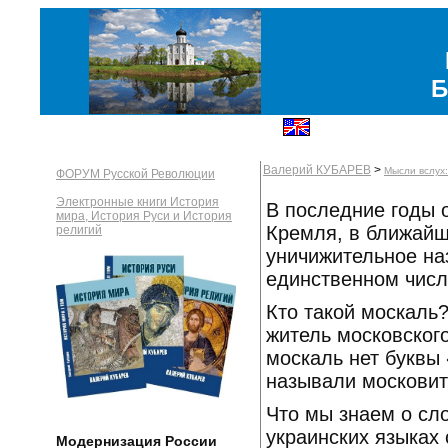
Б
Валерий КУБАРЕВ
>
Мысли вслух
ФОРУМ Русской Революции
Электронные книги История
В последние годы 
мира, История Руси и История
Кремля, в ближайш
религий
уничижительное на
единственном числ
Кто такой москаль
житель московского
москаль нет буквы
называли московит
Что мы знаем о сл
украинских языках
Модернизация России