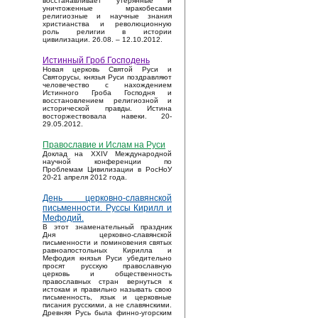
восстанавливает утерянные и
уничтоженные мракобесами
религиозные и научные знания
христианства и революционную
роль религии в истории
цивилизации. 26.08. – 12.10.2012.
Истинный Гроб Господень
Новая церковь Святой Руси и
Святорусы, князья Руси поздравляют
человечество с нахождением
Истинного Гроба Господня и
восстановлением религиозной и
исторической правды. Истина
восторжествовала навеки. 20-
29.05.2012.
Православие и Ислам на Руси
Доклад на XXIV Международной
научной конференции по
Проблемам Цивилизации в РосНоУ
20-21 апреля 2012 года.
День церковно-славянской
письменности. Руссы Кирилл и
Мефодий.
В этот знаменательный праздник
Дня церковно-славянской
письменности и поминовения святых
равноапостольных Кирилла и
Мефодия князья Руси убедительно
просят русскую православную
церковь и общественность
православных стран вернуться к
истокам и правильно называть свою
письменность, язык и церковные
писания русскими, а не славянскими.
Древняя Русь была финно-угорским