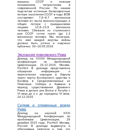
машины СССР и ложным
пониманием патриотизма в
современной России. По нашим
подсчетам истинные безвозвратные
потери населения СССР в годы ВОВ
составляют 7,6–8,7 миллионов
человек из числа военнослужащих и
общие потери с гражданскими
лицами 12,8–13,9 миллиона
человек. Сбежали из сталинского
рая СССР сотни тысяч (до 1,3
миллиона) человек. Мы полагаем,
что имя каждой жертвы войны
должно быть учтено и озвучено
публично. 04–18.05.2019.
Экспансия поволжского Рима
Доклад на XXXIII Международной
конференции по проблемам
Цивилизации, 24.12.2016, Москва,
РосНоУ. В докладе представлена
обширная информация о
переселении народов в Европу
через порты Боспорского царства и
Босфор в Средиземноморье из
Поволжья, Сибири и Кавказа в
период существования Древнего
Рима в дельте рек Волга и Ахтуба с
VI века до н.э. до середины VI века.
24.12.2016.
Селевк и племенные вожди
Рима
Доклад на научной XXXI
Международной Конференции по
проблемам Цивилизации, 26
декабря 2015 года, РосНоУ, Москва,
Россия. В докладе выдвинута и
обоснована гипотеза о том, что