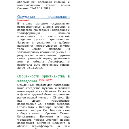
обольщение, настолько сильной и
многочисленной станет армия
Сатаны. 05–17.12.2022.
Оскудение православия
Новинка!!!
В статье автором осуществлен
ретроспективный анализ событий и
процессов, приведших к оскудению и
трансформации канонов
православия и святоотеческой
традиции русского христианства.
Запреты и упование на добрые
намерения оппортунистов внутри
тела церкви привели к
закономерному искажению учения. В
результате православная церковь
стала уязвимой перед давлением
лжи и обмана Люцифера и
перестала быть источником жизни.
30.09–25.11.2022.
Особенности христианства в
Новинка!!!
Каппадокии
Обыденным фактом для Каппадокии
было соседство мужских и женских
монастырей и их общение. Сюжеты
и фрески церквей были созданы не
ранее первой четверти XI века. До
нас дошли изоморфные
изображения Св. Георгия, Феодора
Стратилата и Феодора Тирона. По
мнению автора Св. Георгий стал
собирательным образом Святых
Константина Великого и двух
Феодоров. Фреска Змеиной церкви
изображает Онуфрия Великого в
образе гермафродита, о чем