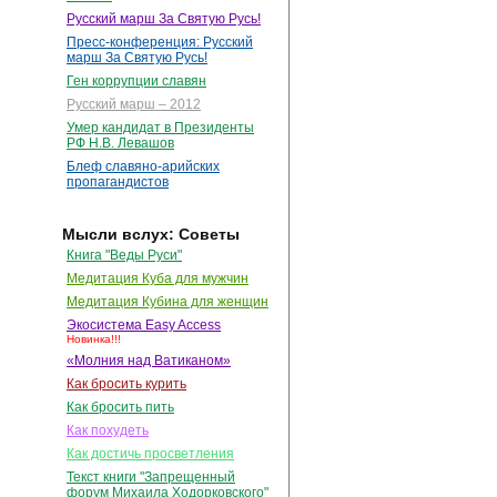
Русский марш За Святую Русь!
Пресс-конференция: Русский
марш За Святую Русь!
Ген коррупции славян
Русский марш – 2012
Умер кандидат в Президенты
РФ Н.В. Левашов
Блеф славяно-арийских
пропагандистов
Мысли вслух: Советы
Книга "Веды Руси"
Медитация Куба для мужчин
Медитация Кубина для женщин
Экосистема Easy Access
Новинка!!!
«Молния над Ватиканом»
Как бросить курить
Как бросить пить
Как похудеть
Как достичь просветления
Текст книги "Запрещенный
форум Михаила Ходорковского"