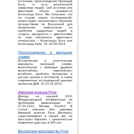
источника происхождения Проекций
Бога, то есть религиозной
символики людей. Сей источник или
квантовый объект называется
Колесница Бога. Мы полагаем, что
на основе наших исследований,
можно будет организовать обучение
путешествиям по Вселенной для
космических навигаторов из
наиболее одаренных людей и
создать звездолеты с двигателями
по типу описанного квантового
генератора – Колесницы Бога или
Колесницы Куба. 25–30.08.2013.
Происхождение и миграция
славян
Исторические и генетические
маршруты миграций славян,
вычисленные с помощью древних
византийских, европейских,
китайских, арабских, булгарских и
русских хроник и летописей, а также
современных исследований мужских
хромосом ДНК. 01-21.05.2013.
Империи кузенов Руси
Доклад на научной XXVI
Международной конференции по
проблемам Цивилизации 26–
27.04.2013, Москва, РосНоУ. В
статье описаны пять мировых
Империй кузенов Руси (Великих),
существовавших в нашей эре на
просторах Евразии, с цикличностью
появления один раз в 300 лет.
Венгерское королевство Руси