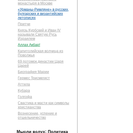
монастыря в Москве
«Урманы-Римляне» в русских,
булгарских и византийских
летописях
Притчи
Князь Курбский и Иван IV
называли Святую Русь
Израилем
Аллах Акбар!
Капитолийская волчица из
Поволжья
69 потомок династии Царя
Царей
Биография Марии
Гермес Трисмегист
Аттила
Кубара
Голгофа
Свастика и масти как символы
христианства
Вознесение, успение и
отшельничество
Мысли вслух: Политика