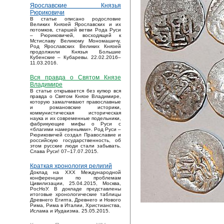
Ярославские Князья
Рюриковичи
В статье описано родословие
Великих Князей Ярославских и их
потомков, старшей ветви Рода Руси
– Рюриковичей, восходящей к
Мстиславу Великому Мономашичу.
Род Ярославских Великих Князей
продолжили Князья Большие
Кубенские – Кубаревы. 22.02.2016–
11.03.2016.
Вся правда о Святом Князе
Владимире
В статье открывается без купюр вся
правда о Святом Князе Владимире,
которую замалчивают православные
и романовские историки,
коммунистическая историческая
наука и их современные подельники,
фабрикующие мифы о Руси с
«благими намереньями». Род Руси –
Рюриковичей создал Православие и
российскую государственность, об
этом русские люди стали забывать.
Слава Руси! 07–17.07.2015.
Краткая хронология религий
Доклад на XXX Международной
конференции по проблемам
Цивилизации, 25.04.2015, Москва,
РосНоУ. В докладе представлены
итоговые хронологические таблицы
Древнего Египта, Древнего и Нового
Рима, Рима в Италии, Христианства,
Ислама и Иудаизма. 25.05.2015.