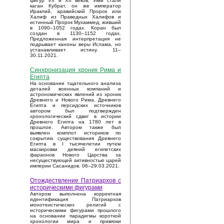
фигур VII и XII веков. Ими стали
каган Кубрат, он же император
Ираклий, аравийский Пророк или
Халиф из Праведных Халифов и
истинный Пророк Мухаммед, живший
в 1090–1052 годах. Коран был
создан в 1130–1152 годах.
Предложенная интерпретация не
подрывает каноны веры Ислама, но
устанавливает истину. 11–
30.11.2021.
Синхронизация хроник Рима и
Египта
На основании тщательного анализа
деталей военных компаний и
астрономических явлений из хроник
Древнего и Нового Рима, Древнего
Египта и персидских источников
автором был подтвержден
хронологический сдвиг в истории
Древнего Египта на 1780 лет в
прошлое. Автором также был
выявлен комплот историков по
сокрытию существования Древнего
Египта в I тысячелетии путем
маскировки деяний египетских
фараонов Нового Царства за
несуществующей активностью царей
империи Сасанидов. 06–29.03.2021.
Отождествление Патриархов с
историческими фигурами
Автором выполнена корректная
идентификация Патриархов
монотеистических религий с
историческими фигурами прошлого
на основании парадигмы короткой
хронологии мира и привязки