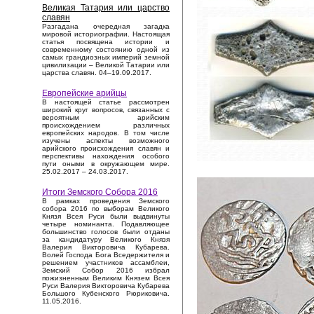
Великая Татария или царство
славян
Разгадана очередная загадка
мировой историографии. Настоящая
статья посвящена истории и
современному состоянию одной из
самых грандиозных империй земной
цивилизации – Великой Татарии или
царства славян. 04–19.09.2017.
Европейские арийцы
В настоящей статье рассмотрен
широкий круг вопросов, связанных с
вероятным арийским
происхождением различных
европейских народов. В том числе
изучены аспекты возможного
арийского происхождения славян и
перспективы нахождения особого
пути оными в окружающем мире.
25.02.2017 – 24.03.2017.
Итоги Земского Собора 2016
В рамках проведения Земского
собора 2016 по выборам Великого
Князя Всея Руси были выдвинуты
четыре номинанта. Подавляющее
большинство голосов были отданы
за кандидатуру Великого Князя
Валерия Викторовича Кубарева.
Волей Господа Бога Вседержителя и
решением участников ассамблеи,
Земский Собор 2016 избрал
пожизненным Великим Князем Всея
Руси Валерия Викторовича Кубарева
Большого Кубенского Рюриковича.
11.05.2016.