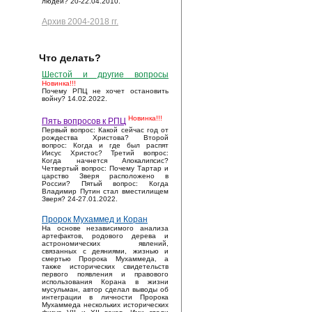
людей? 20-22.04.2010.
Архив 2004-2018 гг.
Что делать?
Шестой и другие вопросы
Новинка!!!
Почему РПЦ не хочет остановить
войну? 14.02.2022.
Новинка!!!
Пять вопросов к РПЦ
Первый вопрос: Какой сейчас год от
рождества Христова? Второй
вопрос: Когда и где был распят
Иисус Христос? Третий вопрос:
Когда начнется Апокалипсис?
Четвертый вопрос: Почему Тартар и
царство Зверя расположено в
России? Пятый вопрос: Когда
Владимир Путин стал вместилищем
Зверя? 24-27.01.2022.
Пророк Мухаммед и Коран
На основе независимого анализа
артефактов, родового дерева и
астрономических явлений,
связанных с деяниями, жизнью и
смертью Пророка Мухаммеда, а
также исторических свидетельств
первого появления и правового
использования Корана в жизни
мусульман, автор сделал выводы об
интеграции в личности Пророка
Мухаммеда нескольких исторических