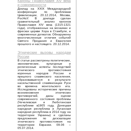
Каноны Православия XIV века
и современности
Доклад на XXIX Международной
конференции по проблемам
Цивилизации, 20.12.2014, Москва,
РосНоУ. В докладе сделан
сравнительный анализ канонов
Православия XIV века (1315-1321
года), отображенных на мозаиках и
фресках церкви Хора в Стамбуле, и
современных догматов. Обнаружены
многочисленные отличия событий
Святого Предания и Евангелия
прошлого и настоящего. 20.12.2014.
Этнические вызовы народам
России
В статье рассмотрены политические,
экономические, культурные и
религиозные аспекты последствий
этнического противостояния
коренных народов России и
пришлого славянского населения,
образовавшегося в результате
насильственной славянизации Руси
во времена монгольского ига.
Исследованы исторические причины
возникновения этнических
противоречий, даны оценки
современного состояния проблемы
(Чечелевская и Люботинская
республики в1905 году, Донецкая
народная республика и Луганская
народная республика в 2014 году на
территории Украины) и сделаны
предложения по деэскалации
этнического противостояния на
территории Евразии. 09.06 –
05.07.2014.