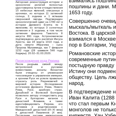
взимались пошлина
Авторская реконструкция истории и
хронологии религий полностью
пошлины и дани. М
удостоверена путем отождествления
15 небесных явлений, описанных в
1653 году.
хрониках, из которых 11 затмений
солнца, 3 зодиака и 1 вспышка
сверхновой звезды. Подтвержден
Совершенно очевид
хронологический сдвиг на 1780 лет в
истории Древнего Египта по 6
мыскаль/мыткаль и
явлениям, из которых 3 солнечных
затмения и 3 зодиака, в том числе
Востока. В царско
затмение фараона Такелота 8
августа 891 года. Астрономически
взимался в Москве
подтверждена дата распятия Иисуса
Христа, как 18 марта 1010 года, и
пор в Болгарии, У
дата смерти Ибрагима – сына
Пророка Мухаммеда, как 7 февраля
1152 года (28 шавваля 546 года
Романовские истор
Хиджры). 20.02–31.03.2020.
современные путин
Происхождение рода Рюрика
постыдную правду 
После разрыва связей между
метрополией и русскими
Истину они подме
княжествами, анналы Византии
были очищены от упоминания
«иноземцев» в управлении империи,
обществу. Цель лж
а хроники Руси не успели правильно
отразить роль Рюриковичей в
народ.
мировой истории. Исследование
источников Древнего Рима, Нового
Рима, Руси, арабских стран,
В подтверждение н
Дунайской и Волжской Болгарии
позволило автору отождествить род
Иван Калита (1288 
Руси и булгарских каганов с
династией Флавиев, а также
что стал первым Кн
идентифицировать Рюрика, его
потомков и родственников с
монголов не только
Македонской династией (IX–XI века)
и династией Лакапинов (X век).
княжеств. Хан Узб
Последним русским императором