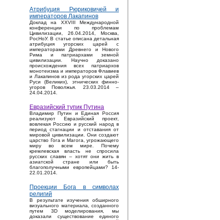
Атрибуция Рюриковичей и
императоров Лакапинов
Доклад на XXVIII Международной
конференции по проблемам
Цивилизации, 26.04.2014, Москва,
РосНоУ. В статье описана детальная
атрибуция угорских царей с
императорами Древнего и Нового
Рима и патриархами земной
цивилизации. Научно доказано
происхождения всех патриархов
монотеизма и императоров Флавиев
и Лакапинов из рода угорских царей
Руси (Великих), этнических финно-
угоров Поволжья. 23.03.2014 –
24.04.2014.
Евразийский тупик Путина
Владимир Путин и Единая Россия
реализуют Евразийский проект,
вовлекая Россию и русский народ в
период стагнации и отставания от
мировой цивилизации. Они создают
царство Гога и Магога, угрожающего
миру во всем мире. Почему
кремлевская власть не спросила
русских славян – хотят они жить в
азиатской стране или быть
благополучными европейцами? 14-
22.01.2014.
Проекции Бога в символах
религий
В результате изучения обширного
визуального материала, созданного
путем 3D моделирования, мы
доказали существование единого