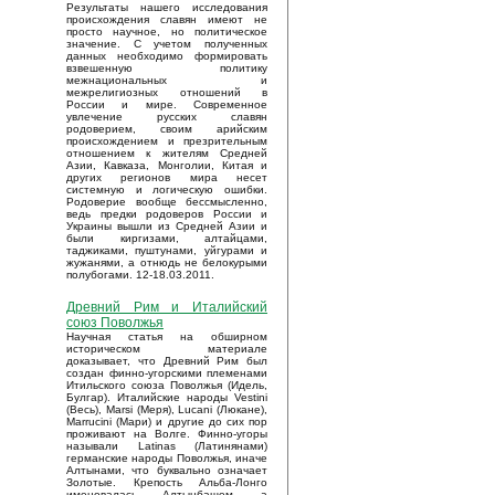
Результаты нашего исследования
происхождения славян имеют не
просто научное, но политическое
значение. С учетом полученных
данных необходимо формировать
взвешенную политику
межнациональных и
межрелигиозных отношений в
России и мире. Современное
увлечение русских славян
родоверием, своим арийским
происхождением и презрительным
отношением к жителям Средней
Азии, Кавказа, Монголии, Китая и
других регионов мира несет
системную и логическую ошибки.
Родоверие вообще бессмысленно,
ведь предки родоверов России и
Украины вышли из Средней Азии и
были киргизами, алтайцами,
таджиками, пуштунами, уйгурами и
жужанями, а отнюдь не белокурыми
полубогами. 12-18.03.2011.
Древний Рим и Италийский
союз Поволжья
Научная статья на обширном
историческом материале
доказывает, что Древний Рим был
создан финно-угорскими племенами
Итильского союза Поволжья (Идель,
Булгар). Италийские народы Vestini
(Весь), Marsi (Меря), Lucani (Люкане),
Marrucini (Мари) и другие до сих пор
проживают на Волге. Финно-угоры
называли Latinas (Латинянами)
германские народы Поволжья, иначе
Алтынами, что буквально означает
Золотые. Крепость Альба-Лонго
именовалась Алтынбашем, а