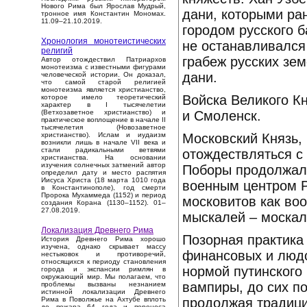
Нового Рима был Ярослав Мудрый,
дани, которыми ра
тронное имя Константин Мономах.
11.09–21.10.2019.
городом русского 
Хронология монотеистических
не останавливался
религий
грабеж русских зем
Автор отождествил Патриархов
монотеизма с известными фигурами
дани.
человеческой истории. Он доказал,
что самой старой религией
монотеизма является христианство,
Войска Великого Кн
которое имело теоретический
характер в I тысячелетии
и Смоленск.
(Ветхозаветное христианство) и
практическое воплощение в начале II
тысячелетия (Новозаветное
Московский Князь, 
христианство). Ислам и иудаизм
возникли лишь в начале VII века и
стали радикальными ветвями
отождествляться с
христианства. На основании
изучения солнечных затмений автор
Поборы продолжали
определил дату и место распятия
Иисуса Христа (18 марта 1010 года
военным центром Р
в Константинополе), год смерти
Пророка Мухаммеда (1152) и период
московитов как во
создания Корана (1130–1152). 01–
27.08.2019.
мыскалей – москал
Локализация Древнего Рима
Позорная практика
История Древнего Рима хорошо
изучена, однако скрывает массу
финансовых и людс
нестыковок и противоречий,
относящихся к периоду становления
нормой путинского 
города и экспансии римлян в
окружающий мир. Мы полагаем, что
вампиры, до сих п
проблемы вызваны незнанием
истинной локализации Древнего
продолжая традиц
Рима в Поволжье на Ахтубе вплоть
до пожара 64 года и переноса