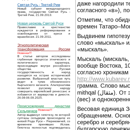
даже нагородили те
Святая Русь - Третий Рим
согласного «в»), п
Новый субъект международного
права, государство Святая Русь -
Третий Рим, 21.09.2013.
Отметим, что обид
Новая церковь Святой Руси
времен Татаро–Мон
Православие и христианство
нуждаются в реформировании и
освобождении от ереси и
Выдвинем гипотезу
мракобесия. 21.09.2011.
слово «мыскаль» и
Этнополитическая
«мыскаль».
трансформация России
Новинка!!!
В статье автором исследованы
Мыскаль (мискаль,
глубинные процессы этнического и
политического характера,
вообще Востока, 1
происходящие внутри российского
общества. Русская
согласно хроникам 
государственность и народ
находятся на острие исторической
http://www.kubarev.
развилки. Выбранный властью путь
ведет в тупик обновленного
грамма. Слово мыс
Кыргызского каганата. Альтернатива
позволит русскому народу
mithqal (مثقال). От этого арабского слова возникло еврейское мишкаль
совершить европейский ренессанс и
избавится от варварства и дикости.
(вес) и однокоренн
26.08-06.09.2025.
Происхождение династии
Весовая единица З
Новинка!!!
Сельджуков
обращением. Осно
Автор выдвинул гипотезу, по которой
султаны сельджуки происходили из
серебро и серебря
князей Рода Руси – Рюриковичей, со
временем принявших Ислам.
булгарскую денежн
Гипотеза полностью подтвердилась