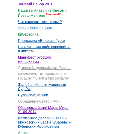
Земский Собор 2016
Нацисты Анатолий Клёсов и
Новинка!!!
Йозеф Менгеле
Что означает «москаль»?
Убей в себе Ленина
Кибервойна
Программа «Великая Русь»
Цивилизация либо варварство
и дикость
Манифест русского
минархизма
Дырявый ядерный щит России
Результаты Выборов-2016 в
Госдуму ФС РФ и Мособлдуму
Жалоба в Конституционный
Суд РФ
Путинские вериги
Обращение Святой Руси
Общероссийский Марш Мира
21.09.2014
Фамильное дерево Князей и
Московскиих царей Кубаревых-
Кубенских-Рюриковчией
Альянс