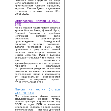
пытается забыть церковь. На лицо
целенаправленное искажение
христианством Святого Предания,
ведомого Святым Духом, и движение
в сторону от первоисточников. 05–
28.08.2022.
Императоры Лакапины (920–
945)
На основании тщательного анализа
хроник Нового Рима, Древней Руси,
Великой Болгарии и арабских
источников автором было
обосновано финно-угорское
происхождение Македонской
династии и династии Лакапинов.
Детали биографий, имен, дат
правления и родственных связей
десятков императоров, каганов и
князей Византии, Руси и Булгара
совпадают с большой точностью, что
дает возможность
идентифицировать все исследуемые
личности с реальными
историческими фигурами. В местных
летописях они имеют различные или
совпадающие имена, в зависимости
от национальных особенностей
прозвищ исследуемых персон.
07.12.2020–30.01.2021.
Пляски на костях (потери
СССР в ВОВ)
Мы обнаружили факты прямой
фальсификации людских потерь
военнослужащих и гражданских лиц
СССР в годы ВОВ в несколько
миллионов человек. Подлог вызван
деятельностью пропагандистской