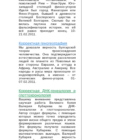
поволжский Рим – Улак-Урум. Юго-
западной столицей финно-угоров
Иделя был город Фанагория или
Финн-Угория, бывший в древности
столицей Боспорского царства и
Великой Болгарии. Сколько бы не
вилась паутина лжи западных
фальсификаторов истории, но ей
всё равно приходит конец. 10-
21.02.2011.
Корректная геногеография
Мы доказали верность булгарской
теории происхождения
человечества. Она подтверждается
естественным вектором расселения
людей по планете из Поволжья во
все стороны Евразии, а оттуда в
Африку, Австралию и Америку. Все
народы и расы мира произошли от
индоевропейцев, а именно – от
этнических финно-угоров. 01-
07.02.2011.
Корректная ДНК-генеалогия и
глоттохронология
Вашему вниманию представлена
научная работа Великого Князя
Валерия Кубарева по ДНК-
генеалогии и глоттохронологии.
Автор создал формулы, с помощью
которых можно точно определить
время жизни общего предка и эпохи
формирования различных языков.
Эти формулы получили название
формулы Кубарева. С помощью
математических выкладок, Валерий
Кубарев доказал верность