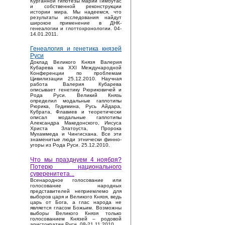
Курганной гипотезы Марии Гимбутас
и собственной реконструкции
истории мира. Мы надеемся, что
результаты исследования найдут
широкое применение в ДНК-
генеалогии и глоттохронологии. 04-
14.01.2011.
Генеалогия и генетика князей
Руси
Доклад Великого Князя Валерия
Кубарева на XXI Международной
Конференции по проблемам
Цивилизации 25.12.2010. Научная
работа Валерия Кубарева
описывает генетику Рюриковичей и
Рода Руси. Великий Князь
определил модальные гаплотипы
Рюрика, Гедимина, Русь Айдара,
Кубрата, Флавиев и теоретически
описал модальные гаплотипы
Александра Македонского, Иисуса
Христа Златоуста, Пророка
Мухаммеда и Чингисхана. Все эти
знаменитые люди этнически финно-
угоры из Рода Руси. 25.12.2010.
Что мы празднуем 4 ноября?
Потерю национального
суверенитета...
Bсенародное голосование или
голосование народных
представителей неприемлемо для
выборов царя и Великого Князя, ведь
царь от Бога, а глас народа не
является гласом Божьим. Возможны
выборы Великого Князя только
голосованием Князей – родовой
аристократии Руси. 08-21.11.2010.