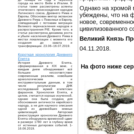
города на место Вейи в Италии. В
Однако на хромой 
статье также рассмотрены аспекты
этнического происхождения народов
Латинского союза, Древнего Рима и
убеждены, что на 
Европы. Обоснован вектор экспансии
Древнего Рима с Поволжья в Европу,
новое, современно
совпадающий с потоками миграции
Великого перенаселения народов и
цивилизованного с
распространения PIE. Кроме того, в
статье рассмотрена динамика роста
и убыли населения Древнего Рима в
Великий Князь П
местах локализации с момента его
создания до заката и
трансформации. 23.06–16.07.2019.
04.11.2018.
Короткая хронология Древнего
Египта
История Древнего Египта,
На фото ниже се
сформированная в XIX веке, с
каждым днем обнаруживает всё
большее несоответствие
современным реалиям, новейшим
археологическим и
инструментальным данным, в том
числе результатам ДНК
исследований мумий египетских
фараонов. Хронология Египта, в
целом, считается хорошо изученной,
однако она была создана для
обоснования античности еврейского
народа, а не для научного описания
одной из древнейших земных
цивилизаций. Авторская
реконструкция хронологии Древнего
Египта обнаружила временной сдвиг
в размере 1780 лет в глубину веков
от истинных датировок событий. 1-
16.06.2019.