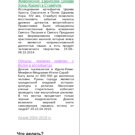
Живописное Евангелие Церкви
Хора (Карие) в Стамбуле
Исследование артефактов Церкви
Христа Спасителя в Полях (Церковь
Хора, XIV век, Стамбул) позволило
восстановить забытые нюансы
древних догматов византийского
Православия. Были обнаружены
многочисленные факты искажения
Святого Писания и Святого Предания
при формировании современных
христианских канонов, которые вовсе
не являются неприкосновенной
данностью свыше, а есть продукт
человеческого творчества. 15.09–
08.10.2014.
Образы древних римлян с
Волги в артефактах
Долгие тысячелетия в Иделе-Риме-
Мемфисе-Мицраиме-Итиле-Сарай-
Бату жили от 600 000 до миллиона
человек. Руины города являются
грандиозной кладовой истории,
культуры и религии. Масонские
ученые старательно избегают
проводить там масштабные раскопки.
В тех местах процветает только
черные кладоискатели. Доколе
возможно мировой элите
самозванцев скрывать истину от
людей? 20-22.04.2010.
Архив 2004-2018 гг.
Что делать?