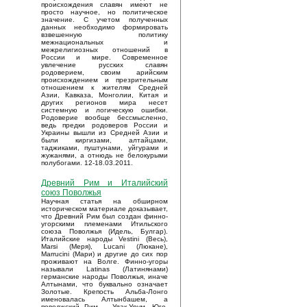
происхождения славян имеют не
просто научное, но политическое
значение. С учетом полученных
данных необходимо формировать
взвешенную политику
межнациональных и
межрелигиозных отношений в
России и мире. Современное
увлечение русских славян
родоверием, своим арийским
происхождением и презрительным
отношением к жителям Средней
Азии, Кавказа, Монголии, Китая и
других регионов мира несет
системную и логическую ошибки.
Родоверие вообще бессмысленно,
ведь предки родоверов России и
Украины вышли из Средней Азии и
были киргизами, алтайцами,
таджиками, пуштунами, уйгурами и
жужанями, а отнюдь не белокурыми
полубогами. 12-18.03.2011.
Древний Рим и Италийский
союз Поволжья
Научная статья на обширном
историческом материале доказывает,
что Древний Рим был создан финно-
угорскими племенами Итильского
союза Поволжья (Идель, Булгар).
Италийские народы Vestini (Весь),
Marsi (Меря), Lucani (Люкане),
Marrucini (Мари) и другие до сих пор
проживают на Волге. Финно-угоры
называли Latinas (Латинянами)
германские народы Поволжья, иначе
Алтынами, что буквально означает
Золотые. Крепость Альба-Лонго
именовалась Алтынбашем, а
поволжский Рим – Улак-Урум. Юго-