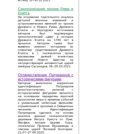
истину. 11–30.11.2021.
Синхронизация хроник Рима и
Египта
На основании тщательного анализа
деталей военных компаний и
астрономических явлений из хроник
Древнего и Нового Рима, Древнего
Египта и персидских источников
автором был подтвержден
хронологический сдвиг в истории
Древнего Египта на 1780 лет в
прошлое. Автором также был
выявлен комплот историков по
сокрытию существования Древнего
Египта в I тысячелетии путем
маскировки деяний египетских
фараонов Нового Царства за
несуществующей активностью царей
империи Сасанидов. 06–29.03.2021.
Отождествление Патриархов с
историческими фигурами
Автором выполнена корректная
идентификация Патриархов
монотеистических религий с
историческими фигурами прошлого
на основании парадигмы короткой
хронологии мира и привязки событий
к уникальным небесным явлениям,
отраженным в хрониках и Священных
писаниях. Идентификация
Патриархов сделана на основе
анализа данных генеалогических
деревьев Иисуса Христа от Луки,
Матфея, мозаик Церкви Хора,
генеалогии Пророка Мухаммеда и
списков царей Великой Болгарии.
21.07–27.08.2020.