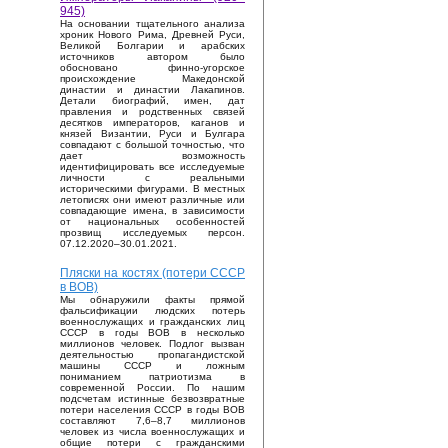
945)
На основании тщательного анализа
хроник Нового Рима, Древней Руси,
Великой Болгарии и арабских
источников автором было
обосновано финно-угорское
происхождение Македонской
династии и династии Лакапинов.
Детали биографий, имен, дат
правления и родственных связей
десятков императоров, каганов и
князей Византии, Руси и Булгара
совпадают с большой точностью, что
дает возможность
идентифицировать все исследуемые
личности с реальными
историческими фигурами. В местных
летописях они имеют различные или
совпадающие имена, в зависимости
от национальных особенностей
прозвищ исследуемых персон.
07.12.2020–30.01.2021.
Пляски на костях (потери СССР
в ВОВ)
Мы обнаружили факты прямой
фальсификации людских потерь
военнослужащих и гражданских лиц
СССР в годы ВОВ в несколько
миллионов человек. Подлог вызван
деятельностью пропагандистской
машины СССР и ложным
пониманием патриотизма в
современной России. По нашим
подсчетам истинные безвозвратные
потери населения СССР в годы ВОВ
составляют 7,6–8,7 миллионов
человек из числа военнослужащих и
общие потери с гражданскими