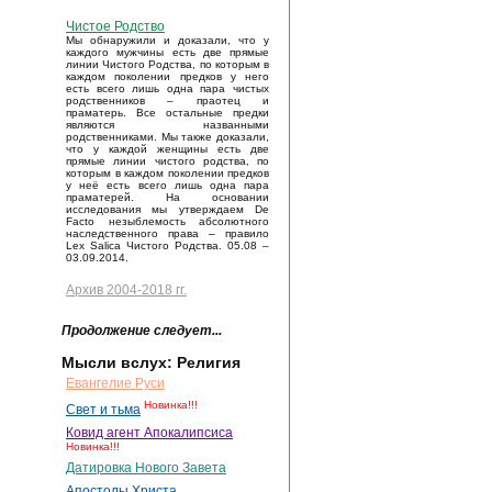
Чистое Родство
Мы обнаружили и доказали, что у
каждого мужчины есть две прямые
линии Чистого Родства, по которым в
каждом поколении предков у него
есть всего лишь одна пара чистых
родственников – праотец и
праматерь. Все остальные предки
являются названными
родственниками. Мы также доказали,
что у каждой женщины есть две
прямые линии чистого родства, по
которым в каждом поколении предков
у неё есть всего лишь одна пара
праматерей. На основании
исследования мы утверждаем De
Facto незыблемость абсолютного
наследственного права – правило
Lex Salica Чистого Родства. 05.08 –
03.09.2014.
Архив 2004-2018 гг.
Продолжение следует...
Мысли вслух: Религия
Евангелие Руси
Новинка!!!
Свет и тьма
Ковид агент Апокалипсиса
Новинка!!!
Датировка Нового Завета
Апостолы Христа