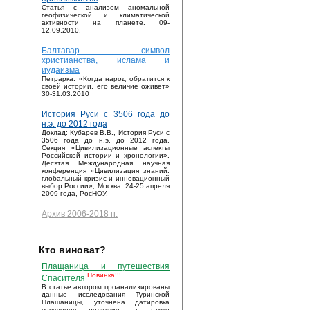
Статья с анализом аномальной
геофизической и климатической
активности на планете. 09-
12.09.2010.
Балтавар – символ
христианства, ислама и
иудаизма
Петрарка: «Когда народ обратится к
своей истории, его величие оживет»
30-31.03.2010
История Руси с 3506 года до
н.э. до 2012 года
Доклад: Кубарев В.В., История Руси с
3506 года до н.э. до 2012 года.
Секция «Цивилизационные аспекты
Российской истории и хронологии».
Десятая Международная научная
конференция «Цивилизация знаний:
глобальный кризис и инновационный
выбор России», Москва, 24-25 апреля
2009 года, РосНОУ.
Архив 2006-2018 гг.
Кто виноват?
Плащаница и путешествия
Новинка!!!
Спасителя
В статье автором проанализированы
данные исследования Туринской
Плащаницы, уточнена датировка
появления реликвии, а также