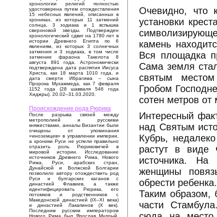
хронологии религий полностью
Очевидно, что 
удостоверена путем отождествления
15 небесных явлений, описанных в
установки крест
хрониках, из которых 11 затмений
солнца, 3 зодиака и 1 вспышка
символизирующе
сверхновой звезды. Подтвержден
хронологический сдвиг на 1780 лет в
истории Древнего Египта по 6
камень находитс
явлениям, из которых 3 солнечных
затмения и 3 зодиака, в том числе
Вся площадка п
затмение фараона Такелота 8
августа 891 года. Астрономически
Сама земля стал
подтверждена дата распятия Иисуса
Христа, как 18 марта 1010 года, и
святым местом
дата смерти Ибрагима – сына
Пророка Мухаммеда, как 7 февраля
Гробом Господне
1152 года (28 шавваля 546 года
Хиджры). 20.02–31.03.2020.
сотен метров от 
Происхождение рода Рюрика
Интересный факт
После разрыва связей между
метрополией и русскими
над Святым исто
княжествами, анналы Византии были
очищены от упоминания
Кубрь, недалеко
«иноземцев» в управлении империи,
а хроники Руси не успели правильно
растут в виде 
отразить роль Рюриковичей в
мировой истории. Исследование
источников Древнего Рима, Нового
источника. На 
Рима, Руси, арабских стран,
Дунайской и Волжской Болгарии
женщины повяз
позволило автору отождествить род
Руси и булгарских каганов с
обрести ребенка
династией Флавиев, а также
идентифицировать Рюрика, его
Таким образом, 
потомков и родственников с
Македонской династией (IX–XI века)
части Стамбула
и династией Лакапинов (X век).
Последним русским императором
сюда на место 
Нового Рима был Ярослав Мудрый,