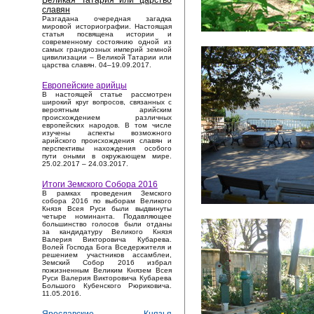
Великая Татария или царство
славян
Разгадана очередная загадка
мировой историографии. Настоящая
статья посвящена истории и
современному состоянию одной из
самых грандиозных империй земной
цивилизации – Великой Татарии или
царства славян. 04–19.09.2017.
Европейские арийцы
В настоящей статье рассмотрен
широкий круг вопросов, связанных с
вероятным арийским
происхождением различных
европейских народов. В том числе
изучены аспекты возможного
арийского происхождения славян и
перспективы нахождения особого
пути оными в окружающем мире.
25.02.2017 – 24.03.2017.
Итоги Земского Собора 2016
В рамках проведения Земского
собора 2016 по выборам Великого
Князя Всея Руси были выдвинуты
четыре номинанта. Подавляющее
большинство голосов были отданы
за кандидатуру Великого Князя
Валерия Викторовича Кубарева.
Волей Господа Бога Вседержителя и
решением участников ассамблеи,
Земский Собор 2016 избрал
пожизненным Великим Князем Всея
Руси Валерия Викторовича Кубарева
Большого Кубенского Рюриковича.
11.05.2016.