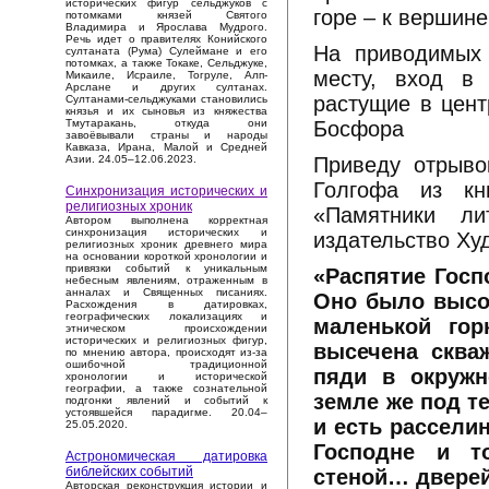
исторических фигур сельджуков с
горе – к вершин
потомками князей Святого
Владимира и Ярослава Мудрого.
Речь идет о правителях Конийского
На приводимых 
султаната (Рума) Сулеймане и его
потомках, а также Токаке, Сельджуке,
месту, вход в 
Микаиле, Исраиле, Тогруле, Алп-
Арслане и других султанах.
растущие в цент
Султанами-сельджуками становились
князья и их сыновья из княжества
Босфора
Тмутаракань, откуда они
завоёвывали страны и народы
Кавказа, Ирана, Малой и Средней
Приведу отрыво
Азии. 24.05–12.06.2023.
Голгофа из кн
Синхронизация исторических и
религиозных хроник
«Памятники ли
Автором выполнена корректная
синхронизация исторических и
издательство Худ
религиозных хроник древнего мира
на основании короткой хронологии и
привязки событий к уникальным
«Распятие Госп
небесным явлениям, отраженным в
анналах и Священных писаниях.
Оно было высок
Расхождения в датировках,
географических локализациях и
маленькой гор
этническом происхождении
исторических и религиозных фигур,
высечена сква
по мнению автора, происходят из-за
ошибочной традиционной
пяди в окружн
хронологии и исторической
географии, а также сознательной
земле же под т
подгонки явлений и событий к
устоявшейся парадигме. 20.04–
и есть рассели
25.05.2020.
Господне и т
Астрономическая датировка
библейских событий
стеной… дверей
Авторская реконструкция истории и