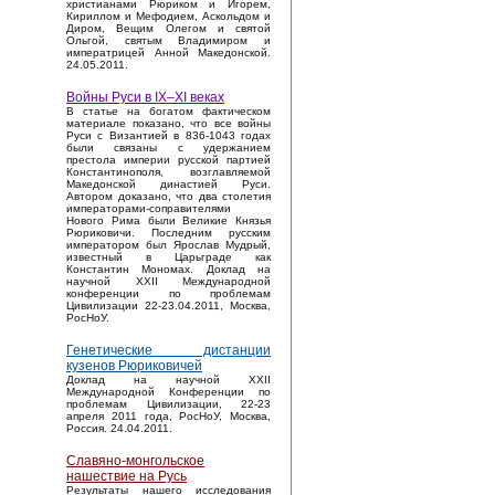
христианами Рюриком и Игорем,
Кириллом и Мефодием, Аскольдом и
Диром, Вещим Олегом и святой
Ольгой, святым Владимиром и
императрицей Анной Македонской.
24.05.2011.
Войны Руси в IX–XI веках
В статье на богатом фактическом
материале показано, что все войны
Руси с Византией в 836-1043 годах
были связаны с удержанием
престола империи русской партией
Константинополя, возглавляемой
Македонской династией Руси.
Автором доказано, что два столетия
императорами-соправителями
Нового Рима были Великие Князья
Рюриковичи. Последним русским
императором был Ярослав Мудрый,
известный в Царьграде как
Константин Мономах. Доклад на
научной XXII Международной
конференции по проблемам
Цивилизации 22-23.04.2011, Москва,
РосНоУ.
Генетические дистанции
кузенов Рюриковичей
Доклад на научной XXII
Международной Конференции по
проблемам Цивилизации, 22-23
апреля 2011 года, РосНоУ, Москва,
Россия. 24.04.2011.
Славяно-монгольское
нашествие на Русь
Результаты нашего исследования