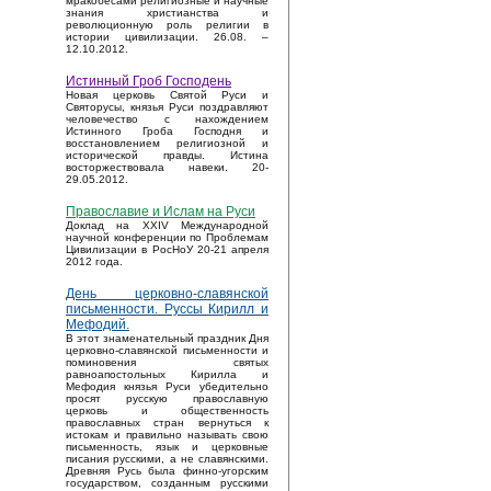
мракобесами религиозные и научные
знания христианства и
революционную роль религии в
истории цивилизации. 26.08. –
12.10.2012.
Истинный Гроб Господень
Новая церковь Святой Руси и
Святорусы, князья Руси поздравляют
человечество с нахождением
Истинного Гроба Господня и
восстановлением религиозной и
исторической правды. Истина
восторжествовала навеки. 20-
29.05.2012.
Православие и Ислам на Руси
Доклад на XXIV Международной
научной конференции по Проблемам
Цивилизации в РосНоУ 20-21 апреля
2012 года.
День церковно-славянской
письменности. Руссы Кирилл и
Мефодий.
В этот знаменательный праздник Дня
церковно-славянской письменности и
поминовения святых
равноапостольных Кирилла и
Мефодия князья Руси убедительно
просят русскую православную
церковь и общественность
православных стран вернуться к
истокам и правильно называть свою
письменность, язык и церковные
писания русскими, а не славянскими.
Древняя Русь была финно-угорским
государством, созданным русскими