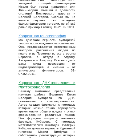
западной столицей финно-угоров
Иделя был город Фанагория или
Финн-Угория, бывший в древности
столицей Боспорского царства и
Великой Болгарии. Сколько бы не
вилась паутина лжи западных
фальсификаторов истории, но ей всё
равно приходит конец. 10-21.02.2011.
Корректная геногеография
Мы доказали верность булгарской
теории происхождения человечества.
Она подтверждается естественным
вектором расселения людей по
планете из Поволжья во все стороны
Евразии, а оттуда в Африку,
Австралию и Америку. Все народы и
расы мира произошли от
индоевропейцев, а именно – от
этнических финно-угоров. 01-
07.02.2011.
Корректная ДНК-генеалогия и
глоттохронология
Вашему вниманию представлена
научная работа Великого Князя
Валерия Кубарева по ДНК-
генеалогии и глоттохронологии.
Автор создал формулы, с помощью
которых можно точно определить
время жизни общего предка и эпохи
формирования различных языков.
Эти формулы получили название
формулы Кубарева. С помощью
математических выкладок, Валерий
Кубарев доказал верность Курганной
гипотезы Марии Гимбутас и
собственной реконструкции истории