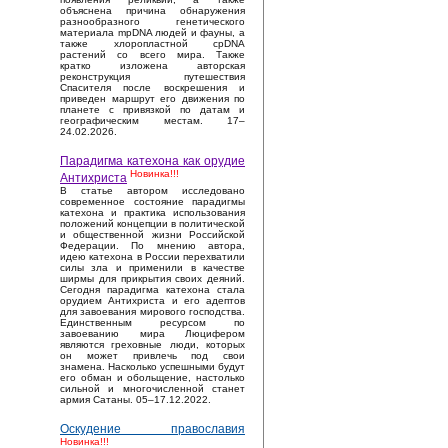
объяснена причина обнаружения
разнообразного генетического
материала mpDNA людей и фауны, а
также хлоропластной cpDNA
растений со всего мира. Также
кратко изложена авторская
реконструкция путешествия
Спасителя после воскрешения и
приведен маршрут его движения по
планете с привязкой по датам и
географическим местам. 17–
24.02.2026.
Парадигма катехона как орудие
Новинка!!!
Антихриста
В статье автором исследовано
современное состояние парадигмы
катехона и практика использования
положений концепции в политической
и общественной жизни Российской
Федерации. По мнению автора,
идею катехона в России перехватили
силы зла и применили в качестве
ширмы для прикрытия своих деяний.
Сегодня парадигма катехона стала
орудием Антихриста и его адептов
для завоевания мирового господства.
Единственным ресурсом по
завоеванию мира Люцифером
являются греховные люди, которых
он может привлечь под свои
знамена. Насколько успешными будут
его обман и обольщение, настолько
сильной и многочисленной станет
армия Сатаны. 05–17.12.2022.
Оскудение православия
Новинка!!!