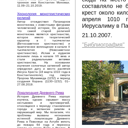
тронное имя Константин Мономах.
составляло не 
11.09–21.10.2019.
крест около кил
Хронология монотеистических
апреля 1010 г
религий
Автор отождествил Патриархов
Иерусалиму в Па
монотеизма с известными фигурами
человеческой истории. Он доказал,
что самой старой религией
21.10.2007.
монотеизма является христианство,
которое имело теоретический
характер в I тысячелетии
"Библиография"
(Ветхозаветное христианство) и
практическое воплощение в начале II
тысячелетия (Новозаветное
христианство). Ислам и иудаизм
возникли лишь в начале VII века и
стали радикальными ветвями
христианства. На основании
изучения солнечных затмений автор
определил дату и место распятия
Иисуса Христа (18 марта 1010 года в
Константинополе), год смерти
Пророка Мухаммеда (1152) и период
создания Корана (1130–1152). 01–
27.08.2019.
Локализация Древнего Рима
История Древнего Рима хорошо
изучена, однако скрывает массу
нестыковок и противоречий,
относящихся к периоду становления
города и экспансии римлян в
окружающий мир. Мы полагаем, что
проблемы вызваны незнанием
истинной локализации Древнего
Рима в Поволжье на Ахтубе вплоть
до пожара 64 года и переноса
города на место Вейи в Италии. В