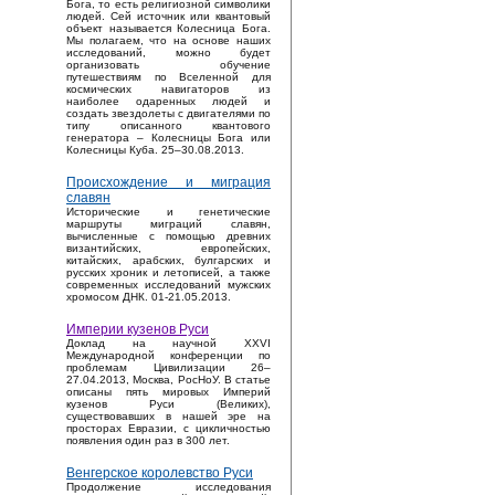
Бога, то есть религиозной символики
людей. Сей источник или квантовый
объект называется Колесница Бога.
Мы полагаем, что на основе наших
исследований, можно будет
организовать обучение
путешествиям по Вселенной для
космических навигаторов из
наиболее одаренных людей и
создать звездолеты с двигателями по
типу описанного квантового
генератора – Колесницы Бога или
Колесницы Куба. 25–30.08.2013.
Происхождение и миграция
славян
Исторические и генетические
маршруты миграций славян,
вычисленные с помощью древних
византийских, европейских,
китайских, арабских, булгарских и
русских хроник и летописей, а также
современных исследований мужских
хромосом ДНК. 01-21.05.2013.
Империи кузенов Руси
Доклад на научной XXVI
Международной конференции по
проблемам Цивилизации 26–
27.04.2013, Москва, РосНоУ. В статье
описаны пять мировых Империй
кузенов Руси (Великих),
существовавших в нашей эре на
просторах Евразии, с цикличностью
появления один раз в 300 лет.
Венгерское королевство Руси
Продолжение исследования