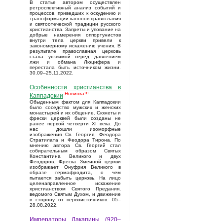
В статье автором осуществлен
ретроспективный анализ событий и
процессов, приведших к оскудению и
трансформации канонов православия
и святоотеческой традиции русского
христианства. Запреты и упование на
добрые намерения оппортунистов
внутри тела церкви привели к
закономерному искажению учения. В
результате православная церковь
стала уязвимой перед давлением
лжи и обмана Люцифера и
перестала быть источником жизни.
30.09–25.11.2022.
Особенности христианства в
Новинка!!!
Каппадокии
Обыденным фактом для Каппадокии
было соседство мужских и женских
монастырей и их общение. Сюжеты и
фрески церквей были созданы не
ранее первой четверти XI века. До
нас дошли изоморфные
изображения Св. Георгия, Феодора
Стратилата и Феодора Тирона. По
мнению автора Св. Георгий стал
собирательным образом Святых
Константина Великого и двух
Феодоров. Фреска Змеиной церкви
изображает Онуфрия Великого в
образе гермафродита, о чем
пытается забыть церковь. На лицо
целенаправленное искажение
христианством Святого Предания,
ведомого Святым Духом, и движение
в сторону от первоисточников. 05–
28.08.2022.
Императоры Лакапины (920–