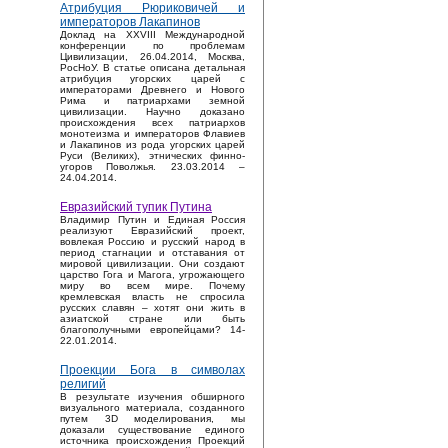
Атрибуция Рюриковичей и
императоров Лакапинов
Доклад на XXVIII Международной
конференции по проблемам
Цивилизации, 26.04.2014, Москва,
РосНоУ. В статье описана детальная
атрибуция угорских царей с
императорами Древнего и Нового
Рима и патриархами земной
цивилизации. Научно доказано
происхождения всех патриархов
монотеизма и императоров Флавиев
и Лакапинов из рода угорских царей
Руси (Великих), этнических финно-
угоров Поволжья. 23.03.2014 –
24.04.2014.
Евразийский тупик Путина
Владимир Путин и Единая Россия
реализуют Евразийский проект,
вовлекая Россию и русский народ в
период стагнации и отставания от
мировой цивилизации. Они создают
царство Гога и Магога, угрожающего
миру во всем мире. Почему
кремлевская власть не спросила
русских славян – хотят они жить в
азиатской стране или быть
благополучными европейцами? 14-
22.01.2014.
Проекции Бога в символах
религий
В результате изучения обширного
визуального материала, созданного
путем 3D моделирования, мы
доказали существование единого
источника происхождения Проекций