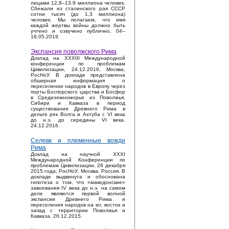
лицами 12,8–13,9 миллиона человек.
Сбежали из сталинского рая СССР
сотни тысяч (до 1,3 миллиона)
человек. Мы полагаем, что имя
каждой жертвы войны должно быть
учтено и озвучено публично. 04–
18.05.2019.
Экспансия поволжского Рима
Доклад на XXXIII Международной
конференции по проблемам
Цивилизации, 24.12.2016, Москва,
РосНоУ. В докладе представлена
обширная информация о
переселении народов в Европу через
порты Боспорского царства и Босфор
в Средиземноморье из Поволжья,
Сибири и Кавказа в период
существования Древнего Рима в
дельте рек Волга и Ахтуба с VI века
до н.э. до середины VI века.
24.12.2016.
Селевк и племенные вожди
Рима
Доклад на научной XXXI
Международной Конференции по
проблемам Цивилизации, 26 декабря
2015 года, РосНоУ, Москва, Россия. В
докладе выдвинута и обоснована
гипотеза о том, что «македонские»
завоевания IV века до н.э. на самом
деле являются первой волной
экспансии Древнего Рима и
переселения народов на юг, восток и
запад с территории Поволжья и
Кавказа. 26.12.2015.