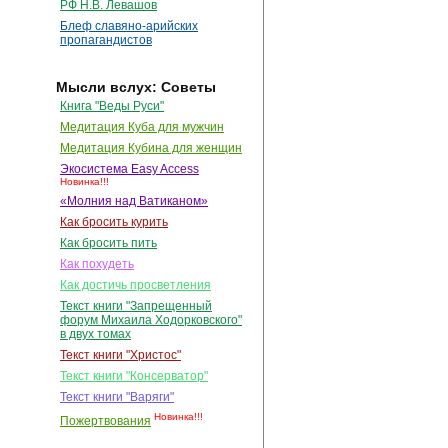
РФ Н.В. Левашов
Блеф славяно-арийских
пропагандистов
Мысли вслух: Советы
Книга "Веды Руси"
Медитация Куба для мужчин
Медитация Кубина для женщин
Экосистема Easy Access
Новинка!!!
«Молния над Ватиканом»
Как бросить курить
Как бросить пить
Как похудеть
Как достичь просветления
Текст книги "Запрещенный
форум Михаила Ходорковского"
в двух томах
Текст книги "Христос"
Текст книги "Консерватор"
Текст книги "Варяги"
Новинка!!!
Пожертвования