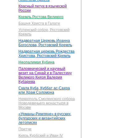
Красный петух в языческой
России
Кремль Ростова Великого
Башня Христа в Галате
Успенский собор, Ростовский
Кремль
Надвратная Церковь Иоанна
Богослова, Ростовский Кремль
Надвратная церковь Рождества
Христова, Ростовский Кремль
Неопалимая Кубина
Паломнический и научный
визит на Синай и в Палестину
Великого Князя Валерия
Кубарева
Скала Куба, Куббат ас-Сахра
или Храм Соломона
Некрополь Смоленского собора
Новодевичьего монастыря в
Москве
«Урманы-Римляне» в русских,
булгарских и византийских
летописях
Притчи
Князь Курбский и Иван IV