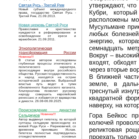
утверждают, что
Святая Русь - Третий Рим
Новый субъект международного
Кубри, который
права, государство Святая Русь -
Третий Рим, 21.09.2013.
расположены мо
Новая церковь Святой Руси
Мусульмане прие
Православие и христианство
любых болезней,
нуждаются в реформировании и
освобождении от ереси и
энергию, котор
мракобесия. 21.09.2011.
семнадцать мет
Этнополитическая
трансформация России
Вокруг – высоки
Новинка!!!
В статье автором исследованы
входят, обходят
глубинные процессы этнического и
политического характера,
через вторые во
происходящие внутри российского
общества. Русская государственность
В ближней част
и народ находятся на острие
исторической развилки. Выбранный
земле, в дальн
властью путь ведет в тупик
обновленного Кыргызского каганата.
треснутый изнут
Альтернатива позволит русскому
народу совершить европейский
квадратной фор
ренессанс и избавится от варварства
и дикости. 26.08-06.09.2025.
наверху, на кот
Происхождение династии
Гора Бейкос пр
Новинка!!!
Сельджуков
Автор выдвинул гипотезу, по которой
колючей проволо
султаны сельджуки происходили из
князей Рода Руси – Рюриковичей, со
реликтовая рощ
временем принявших Ислам.
Гипотеза полностью подтвердилась
проехать только
отождествлением основных