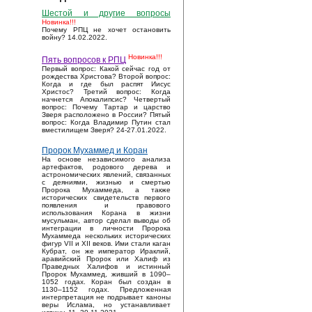
Шестой и другие вопросы
Новинка!!!
Почему РПЦ не хочет остановить
войну? 14.02.2022.
Новинка!!!
Пять вопросов к РПЦ
Первый вопрос: Какой сейчас год от
рождества Христова? Второй вопрос:
Когда и где был распят Иисус
Христос? Третий вопрос: Когда
начнется Апокалипсис? Четвертый
вопрос: Почему Тартар и царство
Зверя расположено в России? Пятый
вопрос: Когда Владимир Путин стал
вместилищем Зверя? 24-27.01.2022.
Пророк Мухаммед и Коран
На основе независимого анализа
артефактов, родового дерева и
астрономических явлений, связанных
с деяниями, жизнью и смертью
Пророка Мухаммеда, а также
исторических свидетельств первого
появления и правового
использования Корана в жизни
мусульман, автор сделал выводы об
интеграции в личности Пророка
Мухаммеда нескольких исторических
фигур VII и XII веков. Ими стали каган
Кубрат, он же император Ираклий,
аравийский Пророк или Халиф из
Праведных Халифов и истинный
Пророк Мухаммед, живший в 1090–
1052 годах. Коран был создан в
1130–1152 годах. Предложенная
интерпретация не подрывает каноны
веры Ислама, но устанавливает