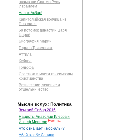
называли Святую Русь
Израилем
Аллах Акбар!
Капитолийская волчица из
Поволжья
69 потомок династии Царя
Царей
Биография Марии
Гермес Трисмегист
Аттила
Кубара
Голгофа
Свастика и масти как символы
христианства
Вознесение, успение и
отшельничество
Мысли вслух: Политика
Земский Собор 2016
Нацисты Анатолий Клёсов и
Новинка!!!
Йозеф Менгеле
Что означает «москаль»?
Убей в себе Ленина