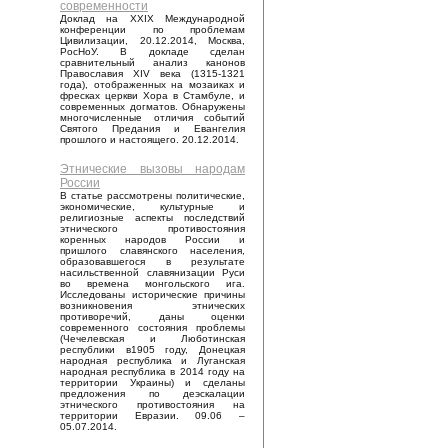
современности
Доклад на XXIX Международной
конференции по проблемам
Цивилизации, 20.12.2014, Москва,
РосНоУ. В докладе сделан
сравнительный анализ канонов
Православия XIV века (1315-1321
года), отображенных на мозаиках и
фресках церкви Хора в Стамбуле, и
современных догматов. Обнаружены
многочисленные отличия событий
Святого Предания и Евангелия
прошлого и настоящего. 20.12.2014.
Этнические вызовы народам
России
В статье рассмотрены политические,
экономические, культурные и
религиозные аспекты последствий
этнического противостояния
коренных народов России и
пришлого славянского населения,
образовавшегося в результате
насильственной славянизации Руси
во времена монгольского ига.
Исследованы исторические причины
возникновения этнических
противоречий, даны оценки
современного состояния проблемы
(Чечелевская и Люботинская
республики в1905 году, Донецкая
народная республика и Луганская
народная республика в 2014 году на
территории Украины) и сделаны
предложения по деэскалации
этнического противостояния на
территории Евразии. 09.06 –
05.07.2014.