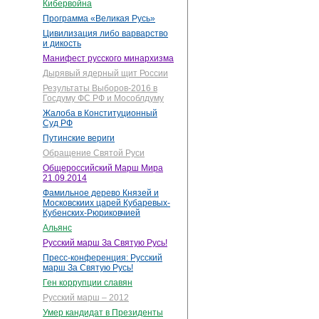
Кибервойна
Программа «Великая Русь»
Цивилизация либо варварство
и дикость
Манифест русского минархизма
Дырявый ядерный щит России
Результаты Выборов-2016 в
Госдуму ФС РФ и Мособлдуму
Жалоба в Конституционный
Суд РФ
Путинские вериги
Обращение Святой Руси
Общероссийский Марш Мира
21.09.2014
Фамильное дерево Князей и
Московскиих царей Кубаревых-
Кубенских-Рюриковчией
Альянс
Русский марш За Святую Русь!
Пресс-конференция: Русский
марш За Святую Русь!
Ген коррупции славян
Русский марш – 2012
Умер кандидат в Президенты