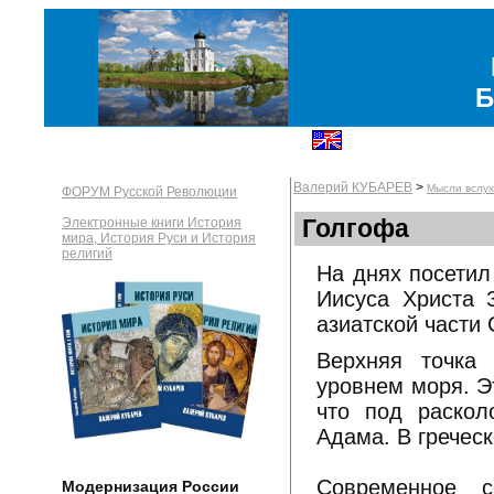
Б
Валерий КУБАРЕВ
>
Мысли вслух
ФОРУМ Русской Революции
Голгофа
Электронные книги История
мира, История Руси и История
религий
На днях посетил
Иисуса Христа З
азиатской части
Верхняя точка
уровнем моря. Э
что под раскол
Адама. В гречес
Современное с
Модернизация России