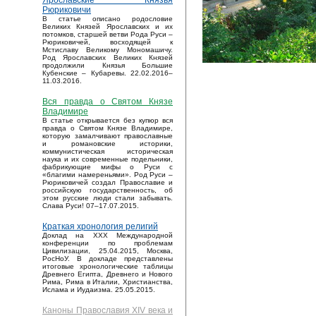
Ярославские Князья
Рюриковичи
В статье описано родословие
Великих Князей Ярославских и их
потомков, старшей ветви Рода Руси –
Рюриковичей, восходящей к
Мстиславу Великому Мономашичу.
Род Ярославских Великих Князей
продолжили Князья Большие
Кубенские – Кубаревы. 22.02.2016–
11.03.2016.
Вся правда о Святом Князе
Владимире
В статье открывается без купюр вся
правда о Святом Князе Владимире,
которую замалчивают православные
и романовские историки,
коммунистическая историческая
наука и их современные подельники,
фабрикующие мифы о Руси с
«благими намереньями». Род Руси –
Рюриковичей создал Православие и
российскую государственность, об
этом русские люди стали забывать.
Слава Руси! 07–17.07.2015.
Краткая хронология религий
Доклад на XXX Международной
конференции по проблемам
Цивилизации, 25.04.2015, Москва,
РосНоУ. В докладе представлены
итоговые хронологические таблицы
Древнего Египта, Древнего и Нового
Рима, Рима в Италии, Христианства,
Ислама и Иудаизма. 25.05.2015.
Каноны Православия XIV века и