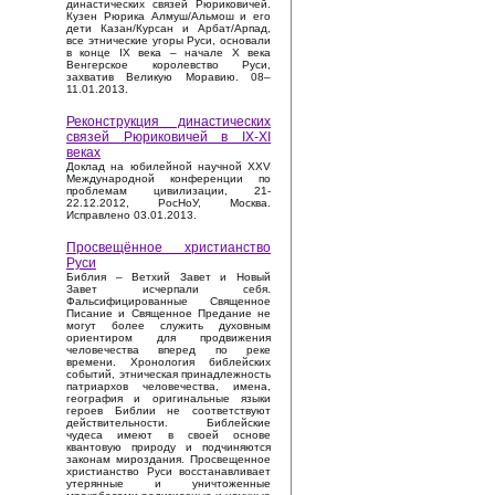
династических связей Рюриковичей.
Кузен Рюрика Алмуш/Альмош и его
дети Казан/Курсан и Арбат/Арпад,
все этнические угоры Руси, основали
в конце IX века – начале X века
Венгерское королевство Руси,
захватив Великую Моравию. 08–
11.01.2013.
Реконструкция династических
связей Рюриковичей в IX-XI
веках
Доклад на юбилейной научной XXV
Международной конференции по
проблемам цивилизации, 21-
22.12.2012, РосНоУ, Москва.
Исправлено 03.01.2013.
Просвещённое христианство
Руси
Библия – Ветхий Завет и Новый
Завет исчерпали себя.
Фальсифицированные Священное
Писание и Священное Предание не
могут более служить духовным
ориентиром для продвижения
человечества вперед по реке
времени. Хронология библейских
событий, этническая принадлежность
патриархов человечества, имена,
география и оригинальные языки
героев Библии не соответствуют
действительности. Библейские
чудеса имеют в своей основе
квантовую природу и подчиняются
законам мироздания. Просвещенное
христианство Руси восстанавливает
утерянные и уничтоженные