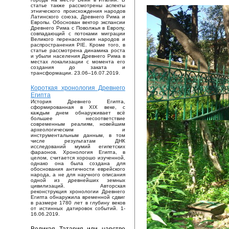
статье также рассмотрены аспекты
этнического происхождения народов
Латинского союза, Древнего Рима и
Европы. Обоснован вектор экспансии
Древнего Рима с Поволжья в Европу,
совпадающий с потоками миграции
Великого перенаселения народов и
распространения PIE. Кроме того, в
статье рассмотрена динамика роста
и убыли населения Древнего Рима в
местах локализации с момента его
создания до заката и
трансформации. 23.06–16.07.2019.
Короткая хронология Древнего
Египта
История Древнего Египта,
сформированная в XIX веке, с
каждым днем обнаруживает всё
большее несоответствие
современным реалиям, новейшим
археологическим и
инструментальным данным, в том
числе результатам ДНК
исследований мумий египетских
фараонов. Хронология Египта, в
целом, считается хорошо изученной,
однако она была создана для
обоснования античности еврейского
народа, а не для научного описания
одной из древнейших земных
цивилизаций. Авторская
реконструкция хронологии Древнего
Египта обнаружила временной сдвиг
в размере 1780 лет в глубину веков
от истинных датировок событий. 1-
16.06.2019.