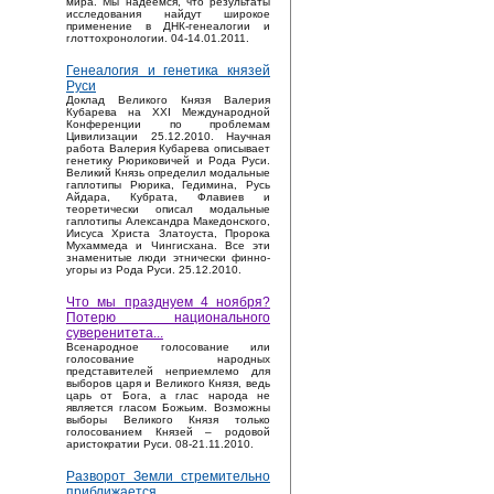
мира. Мы надеемся, что результаты
исследования найдут широкое
применение в ДНК-генеалогии и
глоттохронологии. 04-14.01.2011.
Генеалогия и генетика князей
Руси
Доклад Великого Князя Валерия
Кубарева на XXI Международной
Конференции по проблемам
Цивилизации 25.12.2010. Научная
работа Валерия Кубарева описывает
генетику Рюриковичей и Рода Руси.
Великий Князь определил модальные
гаплотипы Рюрика, Гедимина, Русь
Айдара, Кубрата, Флавиев и
теоретически описал модальные
гаплотипы Александра Македонского,
Иисуса Христа Златоуста, Пророка
Мухаммеда и Чингисхана. Все эти
знаменитые люди этнически финно-
угоры из Рода Руси. 25.12.2010.
Что мы празднуем 4 ноября?
Потерю национального
суверенитета...
Bсенародное голосование или
голосование народных
представителей неприемлемо для
выборов царя и Великого Князя, ведь
царь от Бога, а глас народа не
является гласом Божьим. Возможны
выборы Великого Князя только
голосованием Князей – родовой
аристократии Руси. 08-21.11.2010.
Разворот Земли стремительно
приближается