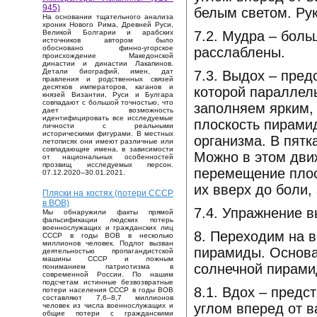
945)
белым светом. Рук
На основании тщательного анализа
хроник Нового Рима, Древней Руси,
7.2. Мудра – бол
Великой Болгарии и арабских
источников автором было
обосновано финно-угорское
расслаблены.
происхождение Македонской
династии и династии Лакапинов.
Детали биографий, имен, дат
7.3. Выдох – пре
правления и родственных связей
десятков императоров, каганов и
которой параллел
князей Византии, Руси и Булгара
совпадают с большой точностью, что
заполняем ярким,
дает возможность
идентифицировать все исследуемые
плоскость пирамид
личности с реальными
историческими фигурами. В местных
организма. В пятк
летописях они имеют различные или
совпадающие имена, в зависимости
Можно в этом дви
от национальных особенностей
прозвищ исследуемых персон.
перемещение плос
07.12.2020–30.01.2021.
их вверх до боли,
Пляски на костях (потери СССР
в ВОВ)
7.4. Упражнение 
Мы обнаружили факты прямой
фальсификации людских потерь
военнослужащих и гражданских лиц
8. Переходим на 
СССР в годы ВОВ в несколько
миллионов человек. Подлог вызван
пирамиды. Основа
деятельностью пропагандистской
машины СССР и ложным
солнечной пирамид
пониманием патриотизма в
современной России. По нашим
подсчетам истинные безвозвратные
8.1. Вдох – пред
потери населения СССР в годы ВОВ
составляют 7,6–8,7 миллионов
углом вперед от 
человек из числа военнослужащих и
общие потери с гражданскими