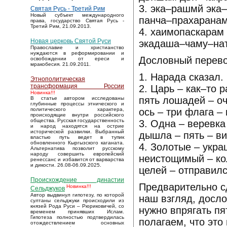
3. эка–рашмй эка
Святая Русь - Третий Рим
Новый субъект международного
панча–прахаранам
права, государство Святая Русь -
Третий Рим, 21.09.2013.
4. хаимопаскарам
Новая церковь Святой Руси
экадаша–чаму–нат
Православие и христианство
нуждаются в реформировании и
Дословный перево
освобождении от ереси и
мракобесия. 21.09.2011.
1. Нарада сказал.
Этнополитическая
трансформация России
2. Царь – как–то р
Новинка!!!
пять лошадей – оч
В статье автором исследованы
глубинные процессы этнического и
ось – три флага –
политического характера,
происходящие внутри российского
общества. Русская государственность
3. Одна – веревка
и народ находятся на острие
исторической развилки. Выбранный
дышла – пять – ви
властью путь ведет в тупик
обновленного Кыргызского каганата.
4. Золотые – укра
Альтернатива позволит русскому
народу совершить европейский
неистощимый – кол
ренессанс и избавится от варварства
и дикости. 26.08-06.09.2025.
целей – отправилс
Происхождение династии
Предварительно с
Новинка!!!
Сельджуков
Автор выдвинул гипотезу, по которой
наш взгляд, досл
султаны сельджуки происходили из
князей Рода Руси – Рюриковичей, со
нужно впрягать пя
временем принявших Ислам.
Гипотеза полностью подтвердилась
полагаем, что это
отождествлением основных