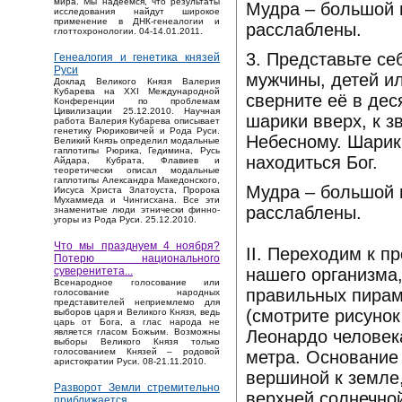
мира. Мы надеемся, что результаты
Мудра – большой 
исследования найдут широкое
применение в ДНК-генеалогии и
расслаблены.
глоттохронологии. 04-14.01.2011.
3. Представьте се
Генеалогия и генетика князей
Руси
мужчины, детей ил
Доклад Великого Князя Валерия
Кубарева на XXI Международной
сверните её в дес
Конференции по проблемам
Цивилизации 25.12.2010. Научная
шарики вверх, к з
работа Валерия Кубарева описывает
генетику Рюриковичей и Рода Руси.
Небесному. Шарики
Великий Князь определил модальные
гаплотипы Рюрика, Гедимина, Русь
находиться Бог.
Айдара, Кубрата, Флавиев и
теоретически описал модальные
гаплотипы Александра Македонского,
Мудра – большой 
Иисуса Христа Златоуста, Пророка
Мухаммеда и Чингисхана. Все эти
расслаблены.
знаменитые люди этнически финно-
угоры из Рода Руси. 25.12.2010.
Что мы празднуем 4 ноября?
II. Переходим к п
Потерю национального
нашего организма
суверенитета...
Bсенародное голосование или
правильных пирам
голосование народных
представителей неприемлемо для
(смотрите рисунок
выборов царя и Великого Князя, ведь
царь от Бога, а глас народа не
Леонардо человека
является гласом Божьим. Возможны
выборы Великого Князя только
голосованием Князей – родовой
метра. Основание
аристократии Руси. 08-21.11.2010.
вершиной к земле
Разворот Земли стремительно
верхней солнечно
приближается