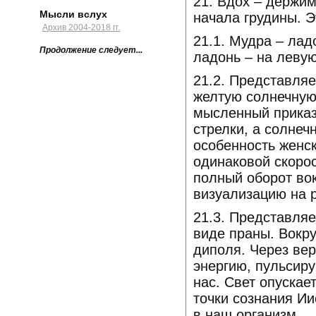
21. Вдох – держим
Мысли вслух
начала грудины. Э
Архив 2004-2018 гг.
21.1. Мудра – лад
Продолжение следует...
ладонь – на левую
21.2. Представля
желтую солнечную
мысленный приказ
стрелки, а солнеч
особенность женс
одинаковой скоро
полный оборот вок
визуализацию на р
21.3. Представля
виде праны. Вокр
диполя. Через ве
энергию, пульсир
нас. Свет опускае
точки сознания Ии
в наш организм.