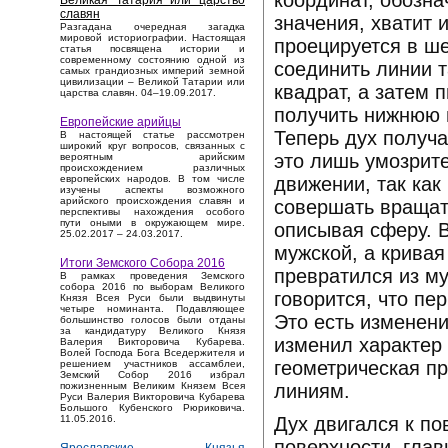
координат, обознач
Великая Татария или царство
славян
значения, хватит 
Разгадана очередная загадка
мировой историографии. Настоящая
проецируется в ш
статья посвящена истории и
современному состоянию одной из
соединить линии 
самых грандиозных империй земной
цивилизации – Великой Татарии или
квадрат, а затем 
царства славян. 04–19.09.2017.
получить нижнюю 
Европейские арийцы
Теперь дух получа
В настоящей статье рассмотрен
широкий круг вопросов, связанных с
это лишь умозрите
вероятным арийским
происхождением различных
движении, так как
европейских народов. В том числе
изучены аспекты возможного
арийского происхождения славян и
совершать вращат
перспективы нахождения особого
пути оными в окружающем мире.
описывая сферу. 
25.02.2017 – 24.03.2017.
мужской, а кривая
Итоги Земского Собора 2016
превратился из му
В рамках проведения Земского
собора 2016 по выборам Великого
говорится, что пе
Князя Всея Руси были выдвинуты
четыре номинанта. Подавляющее
Это есть изменен
большинство голосов были отданы
за кандидатуру Великого Князя
изменил характер
Валерия Викторовича Кубарева.
Волей Господа Бога Вседержителя и
геометрическая пр
решением участников ассамблеи,
Земский Собор 2016 избрал
линиям.
пожизненным Великим Князем Всея
Руси Валерия Викторовича Кубарева
Большого Кубенского Рюриковича.
Дух двигался к по
11.05.2016.
поверхности, глав