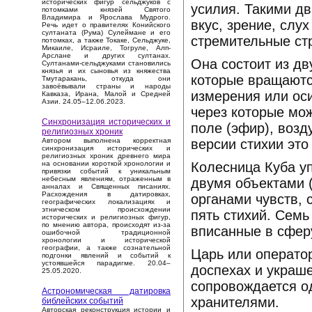
исторических фигур сельджуков с
усилия. Такими дв
потомками князей Святого
Владимира и Ярослава Мудрого.
вкус, зрение, слу
Речь идет о правителях Конийского
султаната (Рума) Сулеймане и его
стремительные ст
потомках, а также Токаке, Сельджуке,
Микаиле, Исраиле, Тогруле, Алп-
Арслане и других султанах.
Она состоит из дву
Султанами-сельджуками становились
князья и их сыновья из княжества
которые вращаются
Тмутаракань, откуда они
завоёвывали страны и народы
измерения или оси
Кавказа, Ирана, Малой и Средней
Азии. 24.05–12.06.2023.
через которые мож
Синхронизация исторических и
поле (эфир), возд
религиозных хроник
версии стихии это
Автором выполнена корректная
синхронизация исторических и
религиозных хроник древнего мира
Колесница Куба у
на основании короткой хронологии и
привязки событий к уникальным
небесным явлениям, отраженным в
двумя объектами 
анналах и Священных писаниях.
Расхождения в датировках,
органами чувств, 
географических локализациях и
этническом происхождении
пять стихий. Семь
исторических и религиозных фигур,
по мнению автора, происходят из-за
вписанные в сфер
ошибочной традиционной
хронологии и исторической
географии, а также сознательной
Царь или операто
подгонки явлений и событий к
устоявшейся парадигме. 20.04–
доспехах и украш
25.05.2020.
сопровождается о
Астрономическая датировка
хранителями.
библейских событий
Авторская реконструкция истории и