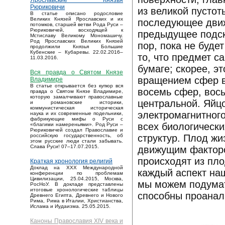
Ярославские Князья
Рюриковичи
из великой пустот
В статье описано родословие
Великих Князей Ярославских и их
последующее движ
потомков, старшей ветви Рода Руси –
Рюриковичей, восходящей к
предыдущее подск
Мстиславу Великому Мономашичу.
Род Ярославских Великих Князей
пор, пока не буде
продолжили Князья Большие
Кубенские – Кубаревы. 22.02.2016–
то, что предмет с
11.03.2016.
бумаге; скорее, э
Вся правда о Святом Князе
вращением сфер в
Владимире
В статье открывается без купюр вся
восемь сфер, вос
правда о Святом Князе Владимире,
которую замалчивают православные
центральной. Яйц
и романовские историки,
коммунистическая историческая
электромагнитного
наука и их современные подельники,
фабрикующие мифы о Руси с
всех биологическ
«благими намереньями». Род Руси –
Рюриковичей создал Православие и
структур. Плод жи
российскую государственность, об
этом русские люди стали забывать.
Слава Руси! 07–17.07.2015.
движущим факторо
происходят из пл
Краткая хронология религий
Доклад на XXX Международной
каждый аспект наш
конференции по проблемам
Цивилизации, 25.04.2015, Москва,
мы можем подумат
РосНоУ. В докладе представлены
итоговые хронологические таблицы
способны проанал
Древнего Египта, Древнего и Нового
Рима, Рима в Италии, Христианства,
Ислама и Иудаизма. 25.05.2015.
Каноны Православия XIV века и