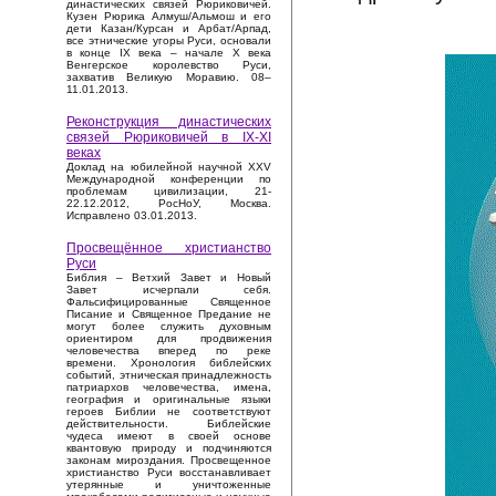
династических связей Рюриковичей.
Кузен Рюрика Алмуш/Альмош и его
дети Казан/Курсан и Арбат/Арпад,
все этнические угоры Руси, основали
в конце IX века – начале X века
Венгерское королевство Руси,
захватив Великую Моравию. 08–
11.01.2013.
Реконструкция династических
связей Рюриковичей в IX-XI
веках
Доклад на юбилейной научной XXV
Международной конференции по
проблемам цивилизации, 21-
22.12.2012, РосНоУ, Москва.
Исправлено 03.01.2013.
Просвещённое христианство
Руси
Библия – Ветхий Завет и Новый
Завет исчерпали себя.
Фальсифицированные Священное
Писание и Священное Предание не
могут более служить духовным
ориентиром для продвижения
человечества вперед по реке
времени. Хронология библейских
событий, этническая принадлежность
патриархов человечества, имена,
география и оригинальные языки
героев Библии не соответствуют
действительности. Библейские
чудеса имеют в своей основе
квантовую природу и подчиняются
законам мироздания. Просвещенное
христианство Руси восстанавливает
утерянные и уничтоженные