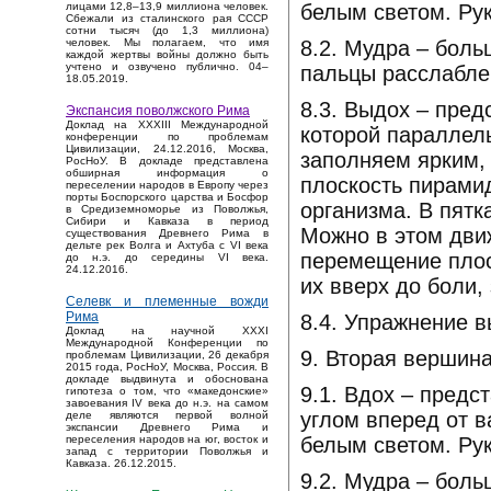
белым светом. Рук
лицами 12,8–13,9 миллиона человек.
Сбежали из сталинского рая СССР
сотни тысяч (до 1,3 миллиона)
8.2. Мудра – боль
человек. Мы полагаем, что имя
каждой жертвы войны должно быть
учтено и озвучено публично. 04–
пальцы расслабле
18.05.2019.
8.3. Выдох – пре
Экспансия поволжского Рима
Доклад на XXXIII Международной
которой параллел
конференции по проблемам
Цивилизации, 24.12.2016, Москва,
заполняем ярким,
РосНоУ. В докладе представлена
обширная информация о
плоскость пирамид
переселении народов в Европу через
порты Боспорского царства и Босфор
организма. В пятк
в Средиземноморье из Поволжья,
Сибири и Кавказа в период
Можно в этом дви
существования Древнего Рима в
дельте рек Волга и Ахтуба с VI века
перемещение плос
до н.э. до середины VI века.
24.12.2016.
их вверх до боли,
Селевк и племенные вожди
Рима
8.4. Упражнение 
Доклад на научной XXXI
Международной Конференции по
9. Вторая вершина
проблемам Цивилизации, 26 декабря
2015 года, РосНоУ, Москва, Россия. В
докладе выдвинута и обоснована
9.1. Вдох – пред
гипотеза о том, что «македонские»
завоевания IV века до н.э. на самом
углом вперед от 
деле являются первой волной
экспансии Древнего Рима и
белым светом. Рук
переселения народов на юг, восток и
запад с территории Поволжья и
Кавказа. 26.12.2015.
9.2. Мудра – бол