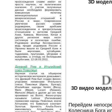
3D модел
происхождения славян имеют не
просто научное, но политическое
значение. С учетом полученных
данных необходимо формировать
взвешенную политику
межнациональных и
межрелигиозных отношений в
России и мире. Современное
увлечение русских славян
родоверием, своим арийским
происхождением и презрительным
отношением к жителям Средней
Азии, Кавказа, Монголии, Китая и
других регионов мира несет
системную и логическую ошибки.
Родоверие вообще бессмысленно,
ведь предки родоверов России и
Украины вышли из Средней Азии и
были киргизами, алтайцами,
таджиками, пуштунами, уйгурами и
жужанями, а отнюдь не белокурыми
полубогами. 12-18.03.2011.
Древний Рим и Италийский
союз Поволжья
Научная статья на обширном
историческом материале доказывает,
что Древний Рим был создан финно-
угорскими племенами Итильского
союза Поволжья (Идель, Булгар).
3D видео модел
Италийские народы Vestini (Весь),
Marsi (Меря), Lucani (Люкане),
Marrucini (Мари) и другие до сих пор
проживают на Волге. Финно-угоры
называли Latinas (Латинянами)
германские народы Поволжья, иначе
Перейдем непосре
Алтынами, что буквально означает
Золотые. Крепость Альба-Лонго
Колесница Бога и
именовалась Алтынбашем, а
поволжский Рим – Улак-Урум. Юго-