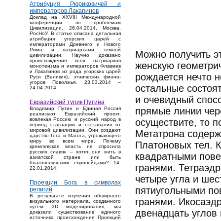
Атрибуция Рюриковичей и
императоров Лакапинов
Доклад на XXVIII Международной
конференции по проблемам
Цивилизации, 26.04.2014, Москва,
РосНоУ. В статье описана детальная
атрибуция угорских царей с
императорами Древнего и Нового
Рима и патриархами земной
Можно получить э
цивилизации. Научно доказано
происхождения всех патриархов
женскую геометрич
монотеизма и императоров Флавиев
и Лакапинов из рода угорских царей
рождается нечто н
Руси (Великих), этнических финно-
угоров Поволжья. 23.03.2014 –
остальные состоя
24.04.2014.
и очевидный спос
Евразийский тупик Путина
прямые линии чере
Владимир Путин и Единая Россия
реализуют Евразийский проект,
вовлекая Россию и русский народ в
осуществите, то п
период стагнации и отставания от
мировой цивилизации. Они создают
Метатрона содержи
царство Гога и Магога, угрожающего
миру во всем мире. Почему
Платоновых тел. К
кремлевская власть не спросила
русских славян – хотят они жить в
квадратными пове
азиатской стране или быть
благополучными европейцами? 14-
гранями. Тетраэд
22.01.2014.
четыре угла и шес
Проекции Бога в символах
пятиугольными по
религий
В результате изучения обширного
гранями. Икосаэд
визуального материала, созданного
путем 3D моделирования, мы
двенадцать углов 
доказали существование единого
источника происхождения Проекций