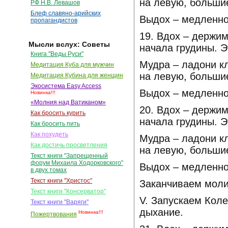
на левую, большие
РФ Н.В. Левашов
Блеф славяно-арийских
Выдох – медленно
пропагандистов
19. Вдох – держим
Мысли вслух: Советы
начала грудины. Э
Книга "Веды Руси"
Мудра – ладони кл
Медитация Куба для мужчин
на левую, большие
Медитация Кубина для женщин
Экосистема Easy Access
Выдох – медленно
Новинка!!!
«Молния над Ватиканом»
20. Вдох – держим
Как бросить курить
начала грудины. Э
Как бросить пить
Как похудеть
Мудра – ладони кл
Как достичь просветления
на левую, большие
Текст книги "Запрещенный
форум Михаила Ходорковского"
Выдох – медленно
в двух томах
Текст книги "Христос"
Заканчиваем моли
Текст книги "Консерватор"
V. Запускаем Кол
Текст книги "Варяги"
дыхание.
Новинка!!!
Пожертвования