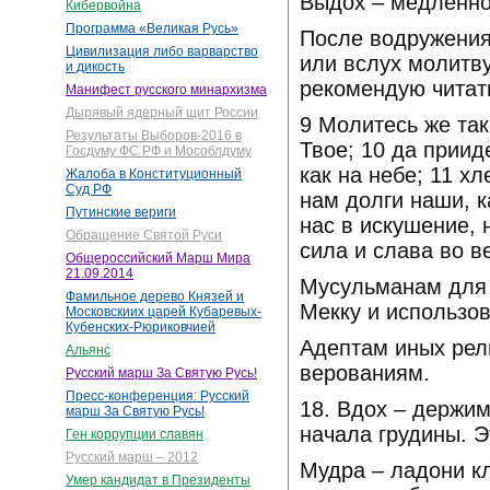
Выдох – медленно
Кибервойна
Программа «Великая Русь»
После водружения
Цивилизация либо варварство
или вслух молитву
и дикость
рекомендую читать
Манифест русского минархизма
Дырявый ядерный щит России
9 Молитесь же так
Результаты Выборов-2016 в
Твое; 10 да приид
Госдуму ФС РФ и Мособлдуму
как на небе; 11 х
Жалоба в Конституционный
Суд РФ
нам долги наши, 
Путинские вериги
нас в искушение, 
Обращение Святой Руси
сила и слава во в
Общероссийский Марш Мира
21.09.2014
Мусульманам для 
Фамильное дерево Князей и
Мекку и использо
Московскиих царей Кубаревых-
Кубенских-Рюриковчией
Адептам иных рел
Альянс
верованиям.
Русский марш За Святую Русь!
Пресс-конференция: Русский
18. Вдох – держи
марш За Святую Русь!
начала грудины. Э
Ген коррупции славян
Русский марш – 2012
Мудра – ладони кл
Умер кандидат в Президенты