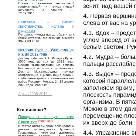
Статья с анализом аномальной
зенит, над вашей 
геофизической и климатической
активности на планете. 09-
12.09.2010.
4. Первая вершин
слева от вас на у
Балтавар – символ
христианства, ислама и
иудаизма
4.1. Вдох – пред
Петрарка: «Когда народ обратится к
своей истории, его величие оживет»
углом вперед от 
30-31.03.2010
белым светом. Рук
История Руси с 3506 года до
н.э. до 2012 года
4.2. Мудра – боль
Доклад: Кубарев В.В., История Руси с
3506 года до н.э. до 2012 года.
пальцы расслабле
Секция «Цивилизационные аспекты
Российской истории и хронологии».
Десятая Международная научная
4.3. Выдох – пре
конференция «Цивилизация знаний:
глобальный кризис и инновационный
которой параллел
выбор России», Москва, 24-25 апреля
2009 года, РосНОУ.
заполняем ярким,
плоскость пирамид
Архив 2006-2018 гг.
организма. В пятк
Можно в этом дви
Кто виноват?
перемещение плос
Плащаница и путешествия
Новинка!!!
их вверх до боли,
Спасителя
В статье автором проанализированы
данные исследования Туринской
4.4. Упражнение 
Плащаницы, уточнена датировка
появления реликвии, а также