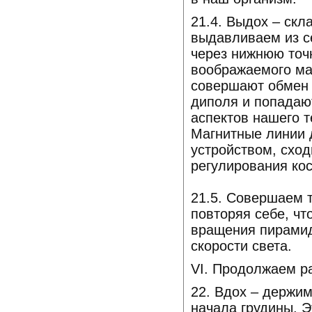
21.4. Выдох – скл
выдавливаем из с
через нижнюю точ
воображаемого маг
совершают обмен 
диполя и попадаю
аспектов нашего 
Магнитные линии 
устройством, сход
регулирования ко
21.5. Совершаем 
повторяя себе, чт
вращения пирамид 
скорости света.
VI. Продолжаем ра
22. Вдох – держим
начала грудины. Э