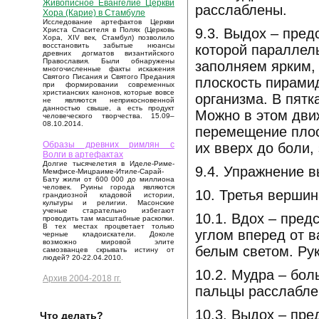
Живописное Евангелие Церкви
расслаблены.
Хора (Карие) в Стамбуле
Исследование артефактов Церкви
9.3. Выдох – пре
Христа Спасителя в Полях (Церковь
Хора, XIV век, Стамбул) позволило
восстановить забытые нюансы
которой параллел
древних догматов византийского
Православия. Были обнаружены
заполняем ярким,
многочисленные факты искажения
Святого Писания и Святого Предания
плоскость пирамид
при формировании современных
христианских канонов, которые вовсе
организма. В пятк
не являются неприкосновенной
данностью свыше, а есть продукт
Можно в этом дви
человеческого творчества. 15.09–
08.10.2014.
перемещение плос
Образы древних римлян с
их вверх до боли,
Волги в артефактах
Долгие тысячелетия в Иделе-Риме-
9.4. Упражнение 
Мемфисе-Мицраиме-Итиле-Сарай-
Бату жили от 600 000 до миллиона
человек. Руины города являются
10. Третья вершин
грандиозной кладовой истории,
культуры и религии. Масонские
ученые старательно избегают
10.1. Вдох – пре
проводить там масштабные раскопки.
В тех местах процветает только
углом вперед от 
черные кладоискатели. Доколе
возможно мировой элите
белым светом. Рук
самозванцев скрывать истину от
людей? 20-22.04.2010.
10.2. Мудра – бо
Архив 2004-2018 гг.
пальцы расслабле
10.3. Выдох – пр
Что делать?