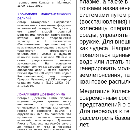
плазме, а также 
тронное имя Константин Мономах.
11.09–21.10.2019.
точками назначен
системами путем р
Хронология монотеистических
религий
(восстановления) 
Автор отождествил Патриархов
монотеизма с известными фигурами
колесницы операт
человеческой истории. Он доказал,
что самой старой религией
среды, управлять 
монотеизма является христианство,
которое имело теоретический
оружие. Для внеш
характер в I тысячелетии
(Ветхозаветное христианство) и
как чудеса. Напри
практическое воплощение в начале II
тысячелетия (Новозаветное
появляться ценны
христианство). Ислам и иудаизм
возникли лишь в начале VII века и
воде или летать п
стали радикальными ветвями
христианства. На основании
генерировать мол
изучения солнечных затмений автор
определил дату и место распятия
Иисуса Христа (18 марта 1010 года в
землетрясения, т
Константинополе), год смерти
Пророка Мухаммеда (1152) и период
квантовое распыл
создания Корана (1130–1152). 01–
27.08.2019.
Медитация Колесн
Локализация Древнего Рима
современным сост
История Древнего Рима хорошо
изучена, однако скрывает массу
представлений о с
нестыковок и противоречий,
относящихся к периоду становления
Для перехода к т
города и экспансии римлян в
окружающий мир. Мы полагаем, что
рассмотреть базо
проблемы вызваны незнанием
истинной локализации Древнего
лет.
Рима в Поволжье на Ахтубе вплоть
до пожара 64 года и переноса
города на место Вейи в Италии. В