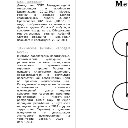
современности
Доклад на XXIX Международной
конференции по проблемам
Цивилизации, 20.12.2014, Москва,
РосНоУ. В докладе сделан
сравнительный анализ канонов
Православия XIV века (1315-1321
года), отображенных на мозаиках и
фресках церкви Хора в Стамбуле, и
современных догматов. Обнаружены
многочисленные отличия событий
Святого Предания и Евангелия
прошлого и настоящего. 20.12.2014.
Этнические вызовы народам
России
В статье рассмотрены политические,
экономические, культурные и
религиозные аспекты последствий
этнического противостояния
коренных народов России и
пришлого славянского населения,
образовавшегося в результате
насильственной славянизации Руси
во времена монгольского ига.
Исследованы исторические причины
возникновения этнических
противоречий, даны оценки
современного состояния проблемы
(Чечелевская и Люботинская
республики в1905 году, Донецкая
народная республика и Луганская
народная республика в 2014 году на
территории Украины) и сделаны
предложения по деэскалации
этнического противостояния на
территории Евразии. 09.06 –
05.07.2014.