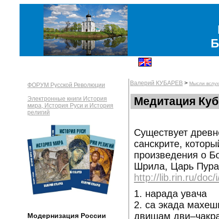
Б
Валерий КУБАРЕВ
>
Мысли вслух
ФОРУМ Русской Революции
Медитация Куб
Электронные книги История
мира, История Руси и История
религий
Существует древн
санскрите, которы
произведения о Бо
Шрила, Царь Пура
http://lib.rin.ru/doc
1. нарада увача
2. са экада махе
двишам дви–чакр
Модернизация России