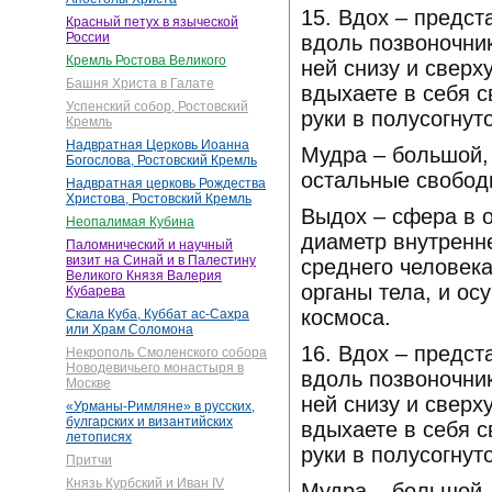
15. Вдох – предст
Красный петух в языческой
России
вдоль позвоночник
Кремль Ростова Великого
ней снизу и сверх
Башня Христа в Галате
вдыхаете в себя с
Успенский собор, Ростовский
руки в полусогнут
Кремль
Надвратная Церковь Иоанна
Мудра – большой,
Богослова, Ростовский Кремль
остальные свобод
Надвратная церковь Рождества
Христова, Ростовский Кремль
Выдох – сфера в о
Неопалимая Кубина
диаметр внутренне
Паломнический и научный
визит на Синай и в Палестину
среднего человек
Великого Князя Валерия
органы тела, и ос
Кубарева
космоса.
Скала Куба, Куббат ас-Сахра
или Храм Соломона
16. Вдох – предст
Некрополь Смоленского собора
Новодевичьего монастыря в
вдоль позвоночник
Москве
ней снизу и сверх
«Урманы-Римляне» в русских,
булгарских и византийских
вдыхаете в себя с
летописях
руки в полусогнут
Притчи
Князь Курбский и Иван IV
Мудра – большой,