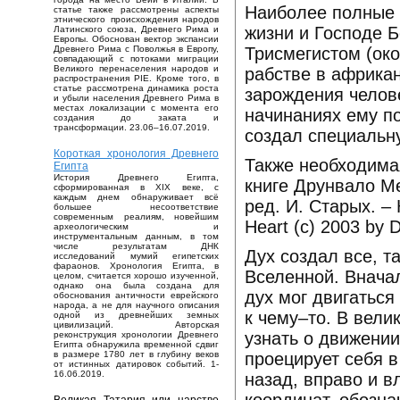
Наиболее полные 
статье также рассмотрены аспекты
этнического происхождения народов
жизни и Господе 
Латинского союза, Древнего Рима и
Европы. Обоснован вектор экспансии
Трисмегистом (око
Древнего Рима с Поволжья в Европу,
совпадающий с потоками миграции
Великого перенаселения народов и
рабстве в африкан
распространения PIE. Кроме того, в
статье рассмотрена динамика роста
зарождения челове
и убыли населения Древнего Рима в
местах локализации с момента его
начинаниях ему п
создания до заката и
трансформации. 23.06–16.07.2019.
создал специальн
Короткая хронология Древнего
Также необходима
Египта
История Древнего Египта,
книге Друнвало Ме
сформированная в XIX веке, с
каждым днем обнаруживает всё
ред. И. Старых. – К
большее несоответствие
современным реалиям, новейшим
Heart (c) 2003 by D
археологическим и
инструментальным данным, в том
числе результатам ДНК
Дух создал все, т
исследований мумий египетских
фараонов. Хронология Египта, в
Вселенной. Вначал
целом, считается хорошо изученной,
однако она была создана для
дух мог двигаться
обоснования античности еврейского
народа, а не для научного описания
к чему–то. В вели
одной из древнейших земных
цивилизаций. Авторская
узнать о движении 
реконструкция хронологии Древнего
Египта обнаружила временной сдвиг
проецирует себя в
в размере 1780 лет в глубину веков
от истинных датировок событий. 1-
16.06.2019.
назад, вправо и в