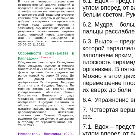
6.1. Вдох – пред
В статье автором осуществлен
ретроспективный анализ событий и
углом вперед от 
процессов, приведших к оскудению и
трансформации канонов православия
белым светом. Рук
и святоотеческой традиции русского
христианства. Запреты и упование на
добрые намерения оппортунистов
6.2. Мудра – бол
внутри тела церкви привели к
закономерному искажению учения. В
пальцы расслабле
результате православная церковь
стала уязвимой перед давлением
лжи и обмана Люцифера и
6.3. Выдох – пре
перестала быть источником жизни.
30.09–25.11.2022.
которой параллел
Особенности христианства в
заполняем ярким,
Новинка!!!
Каппадокии
плоскость пирамид
Обыденным фактом для Каппадокии
было соседство мужских и женских
организма. В пятк
монастырей и их общение. Сюжеты и
фрески церквей были созданы не
Можно в этом дви
ранее первой четверти XI века. До
нас дошли изоморфные
перемещение плос
изображения Св. Георгия, Феодора
Стратилата и Феодора Тирона. По
их вверх до боли,
мнению автора Св. Георгий стал
собирательным образом Святых
Константина Великого и двух
6.4. Упражнение 
Феодоров. Фреска Змеиной церкви
изображает Онуфрия Великого в
образе гермафродита, о чем
7. Четвертая верш
пытается забыть церковь. На лицо
целенаправленное искажение
фа.
христианством Святого Предания,
ведомого Святым Духом, и движение
в сторону от первоисточников. 05–
7.1. Вдох – пред
28.08.2022.
углом вперед от 
Императоры Лакапины (920–