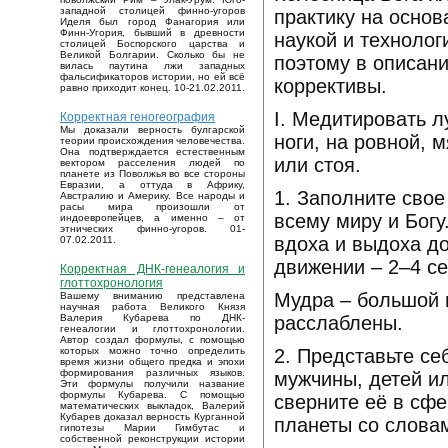
западной столицей финно-угоров
практику на осно
Иделя был город Фанагория или
Финн-Угория, бывший в древности
наукой и техноло
столицей Боспорского царства и
Великой Болгарии. Сколько бы не
поэтому в описан
вилась паутина лжи западных
фальсификаторов истории, но ей всё
коррективы.
равно приходит конец. 10-21.02.2011.
I. Медитировать л
Корректная геногеография
Мы доказали верность булгарской
ноги, на ровной, 
теории происхождения человечества.
Она подтверждается естественным
или стоя.
вектором расселения людей по
планете из Поволжья во все стороны
Евразии, а оттуда в Африку,
1. Заполните сво
Австралию и Америку. Все народы и
расы мира произошли от
всему миру и Богу
индоевропейцев, а именно – от
этнических финно-угоров. 01-
вдоха и выдоха до
07.02.2011.
движении – 2–4 се
Корректная ДНК-генеалогия и
глоттохронология
Мудра – большой 
Вашему вниманию представлена
научная работа Великого Князя
расслаблены.
Валерия Кубарева по ДНК-
генеалогии и глоттохронологии.
Автор создал формулы, с помощью
2. Представьте се
которых можно точно определить
время жизни общего предка и эпохи
формирования различных языков.
мужчины, детей ил
Эти формулы получили название
формулы Кубарева. С помощью
сверните её в сфе
математических выкладок, Валерий
Кубарев доказал верность Курганной
планеты со слова
гипотезы Марии Гимбутас и
собственной реконструкции истории