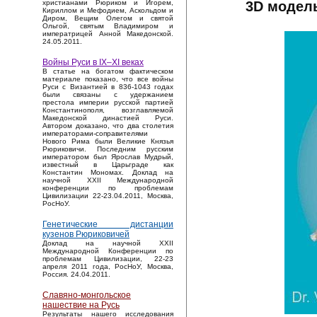
3D модель
христианами Рюриком и Игорем,
Кириллом и Мефодием, Аскольдом и
Диром, Вещим Олегом и святой
Ольгой, святым Владимиром и
императрицей Анной Македонской.
24.05.2011.
Войны Руси в IX–XI веках
В статье на богатом фактическом
материале показано, что все войны
Руси с Византией в 836-1043 годах
были связаны с удержанием
престола империи русской партией
Константинополя, возглавляемой
Македонской династией Руси.
Автором доказано, что два столетия
императорами-соправителями
Нового Рима были Великие Князья
Рюриковичи. Последним русским
императором был Ярослав Мудрый,
известный в Царьграде как
Константин Мономах. Доклад на
научной XXII Международной
конференции по проблемам
Цивилизации 22-23.04.2011, Москва,
РосНоУ.
Генетические дистанции
кузенов Рюриковичей
Доклад на научной XXII
Международной Конференции по
проблемам Цивилизации, 22-23
апреля 2011 года, РосНоУ, Москва,
Россия. 24.04.2011.
Славяно-монгольское
нашествие на Русь
Результаты нашего исследования