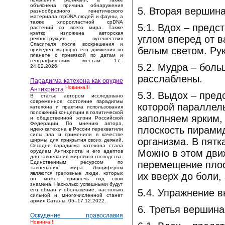
объяснена причина обнаружения
5. Вторая вершина
разнообразного генетического
материала mpDNA людей и фауны, а
также хлоропластной cpDNA
5.1. Вдох – пред
растений со всего мира. Также
кратко изложена авторская
углом вперед от 
реконструкция путешествия
Спасителя после воскрешения и
белым светом. Рук
приведен маршрут его движения по
планете с привязкой по датам и
географическим местам. 17–
5.2. Мудра – бол
24.02.2026.
расслаблены.
Парадигма катехона как орудие
Новинка!!!
Антихриста
5.3. Выдох – пре
В статье автором исследовано
современное состояние парадигмы
которой параллел
катехона и практика использования
положений концепции в политической
заполняем ярким,
и общественной жизни Российской
Федерации. По мнению автора,
плоскость пирамид
идею катехона в России перехватили
силы зла и применили в качестве
организма. В пятк
ширмы для прикрытия своих деяний.
Сегодня парадигма катехона стала
Можно в этом дви
орудием Антихриста и его адептов
для завоевания мирового господства.
перемещение плос
Единственным ресурсом по
завоеванию мира Люцифером
являются греховные люди, которых
их вверх до боли,
он может привлечь под свои
знамена. Насколько успешными будут
его обман и обольщение, настолько
5.4. Упражнение 
сильной и многочисленной станет
армия Сатаны. 05–17.12.2022.
6. Третья вершина
Оскудение православия
Новинка!!!