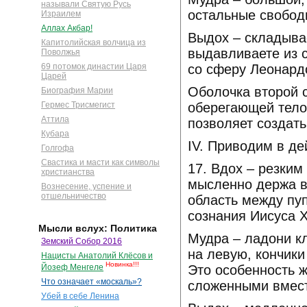
называли Святую Русь
остальные свобод
Израилем
Аллах Акбар!
Выдох – складывае
Капитолийская волчица из
выдавливаете из 
Поволжья
со сферу Леонард
69 потомок династии Царя
Царей
Оболочка второй 
Биография Марии
оберегающей тело
Гермес Трисмегист
Аттила
позволяет создать
Кубара
IV. Приводим в де
Голгофа
Свастика и масти как символы
17. Вдох – резки
христианства
мысленно держа в 
Вознесение, успение и
отшельничество
область между пуп
сознания Иисуса 
Мысли вслух: Политика
Мудра – ладони кл
Земский Собор 2016
на левую, кончики
Нацисты Анатолий Клёсов и
Новинка!!!
Это особенность 
Йозеф Менгеле
Что означает «москаль»?
сложенными вмес
Убей в себе Ленина