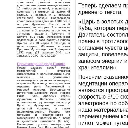
хронологии религий полностью
Теперь сделаем п
удостоверена путем отождествления
15 небесных явлений, описанных в
древнего текста.
хрониках, из которых 11 затмений
солнца, 3 зодиака и 1 вспышка
сверхновой звезды. Подтвержден
«Царь в золотых д
хронологический сдвиг на 1780 лет в
истории Древнего Египта по 6
Куба, которая пер
явлениям, из которых 3 солнечных
затмения и 3 зодиака, в том числе
Двигатель состоял
затмение фараона Такелота 8
августа 891 года. Астрономически
праны в противоп
подтверждена дата распятия Иисуса
Христа, как 18 марта 1010 года, и
органами чувств ц
дата смерти Ибрагима – сына
Пророка Мухаммеда, как 7 февраля
1152 года (28 шавваля 546 года
защиты, повелева
Хиджры). 20.02–31.03.2020.
запасом энергии 
Происхождение рода Рюрика
хранителями»
После разрыва связей между
метрополией и русскими
княжествами, анналы Византии были
Поясним сказанно
очищены от упоминания
«иноземцев» в управлении империи,
медитации операт
а хроники Руси не успели правильно
отразить роль Рюриковичей в
являются простра
мировой истории. Исследование
источников Древнего Рима, Нового
скоростью 9/10 ск
Рима, Руси, арабских стран,
Дунайской и Волжской Болгарии
электронов по орб
позволило автору отождествить род
Руси и булгарских каганов с
наша материальна
династией Флавиев, а также
идентифицировать Рюрика, его
перемещением кол
потомков и родственников с
Македонской династией (IX–XI века)
и династией Лакапинов (X век).
пилот может путеш
Последним русским императором
Нового Рима был Ярослав Мудрый,