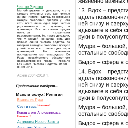
жизненно важных 
Чистое Родство
13. Вдох – предст
Мы обнаружили и доказали, что у
каждого мужчины есть две прямые
вдоль позвоночник
линии Чистого Родства, по которым в
каждом поколении предков у него
ней снизу и сверх
есть всего лишь одна пара чистых
родственников – праотец и
вдыхаете в себя с
праматерь. Все остальные предки
являются названными
руки в полусогнут
родственниками. Мы также доказали,
что у каждой женщины есть две
прямые линии чистого родства, по
Мудра – большой,
которым в каждом поколении предков
у неё есть всего лишь одна пара
остальные свобод
праматерей. На основании
исследования мы утверждаем De
Facto незыблемость абсолютного
Выдох – сфера в о
наследственного права – правило
Lex Salica Чистого Родства. 05.08 –
03.09.2014.
14. Вдох – предст
Архив 2004-2018 гг.
вдоль позвоночник
ней снизу и сверх
Продолжение следует...
вдыхаете в себя с
Мысли вслух: Религия
руки в полусогнут
Евангелие Руси
Новинка!!!
Мудра – большой,
Свет и тьма
остальные свобод
Ковид агент Апокалипсиса
Новинка!!!
Датировка Нового Завета
Выдох – сфера в о
Апостолы Христа