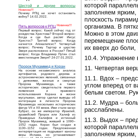
которой параллел
Шестой и другие вопросы
Новинка!!!
заполняем ярким,
Почему РПЦ не хочет остановить
войну? 14.02.2022.
плоскость пирамид
организма. В пятк
Новинка!!!
Пять вопросов к РПЦ
Первый вопрос: Какой сейчас год от
Можно в этом дви
рождества Христова? Второй вопрос:
Когда и где был распят Иисус
перемещение плос
Христос? Третий вопрос: Когда
начнется Апокалипсис? Четвертый
их вверх до боли,
вопрос: Почему Тартар и царство
Зверя расположено в России? Пятый
вопрос: Когда Владимир Путин стал
10.4. Упражнение
вместилищем Зверя? 24-27.01.2022.
Пророк Мухаммед и Коран
11. Четвертая вер
На основе независимого анализа
артефактов, родового дерева и
11.1. Вдох – пре
астрономических явлений, связанных
с деяниями, жизнью и смертью
углом вперед от 
Пророка Мухаммеда, а также
исторических свидетельств первого
белым светом. Рук
появления и правового
использования Корана в жизни
мусульман, автор сделал выводы об
11.2. Мудра – бо
интеграции в личности Пророка
Мухаммеда нескольких исторических
фигур VII и XII веков. Ими стали каган
расслаблены.
Кубрат, он же император Ираклий,
аравийский Пророк или Халиф из
Праведных Халифов и истинный
11.3. Выдох – пр
Пророк Мухаммед, живший в 1090–
1052 годах. Коран был создан в
которой параллел
1130–1152 годах. Предложенная
интерпретация не подрывает каноны
заполняем ярким,
веры Ислама, но устанавливает