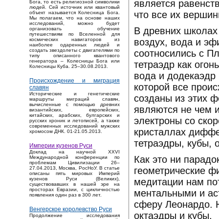
является равенств
Бога, то есть религиозной символики
людей. Сей источник или квантовый
что все их верши
объект называется Колесница Бога.
Мы полагаем, что на основе наших
исследований, можно будет
В древних школах 
организовать обучение
путешествиям по Вселенной для
воздух, вода и э
космических навигаторов из
наиболее одаренных людей и
создать звездолеты с двигателями по
соотносились с П
типу описанного квантового
генератора – Колесницы Бога или
тетраэдр как огонь
Колесницы Куба. 25–30.08.2013.
вода и додекаэдр 
Происхождение и миграция
которой все проис
славян
Исторические и генетические
созданы из этих ф
маршруты миграций славян,
вычисленные с помощью древних
являются не чем 
византийских, европейских,
китайских, арабских, булгарских и
электроны со скор
русских хроник и летописей, а также
современных исследований мужских
кристаллах диффе
хромосом ДНК. 01-21.05.2013.
тетраэдры, кубы, 
Империи кузенов Руси
Доклад на научной XXVI
Как это ни парадо
Международной конференции по
проблемам Цивилизации 26–
геометрические фи
27.04.2013, Москва, РосНоУ. В статье
описаны пять мировых Империй
кузенов Руси (Великих),
медитации нам по
существовавших в нашей эре на
просторах Евразии, с цикличностью
ментальными и ас
появления один раз в 300 лет.
сферу Леонардо. 
Венгерское королевство Руси
октаэдры и кубы.
Продолжение исследования