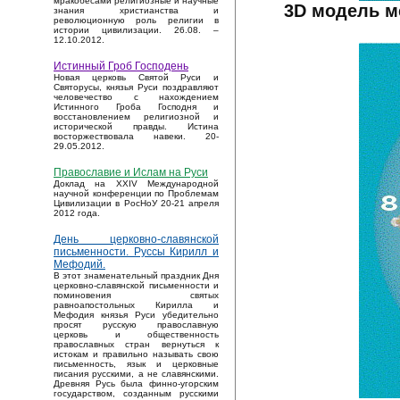
мракобесами религиозные и научные
3D модель м
знания христианства и
революционную роль религии в
истории цивилизации. 26.08. –
12.10.2012.
Истинный Гроб Господень
Новая церковь Святой Руси и
Святорусы, князья Руси поздравляют
человечество с нахождением
Истинного Гроба Господня и
восстановлением религиозной и
исторической правды. Истина
восторжествовала навеки. 20-
29.05.2012.
Православие и Ислам на Руси
Доклад на XXIV Международной
научной конференции по Проблемам
Цивилизации в РосНоУ 20-21 апреля
2012 года.
День церковно-славянской
письменности. Руссы Кирилл и
Мефодий.
В этот знаменательный праздник Дня
церковно-славянской письменности и
поминовения святых
равноапостольных Кирилла и
Мефодия князья Руси убедительно
просят русскую православную
церковь и общественность
православных стран вернуться к
истокам и правильно называть свою
письменность, язык и церковные
писания русскими, а не славянскими.
Древняя Русь была финно-угорским
государством, созданным русскими