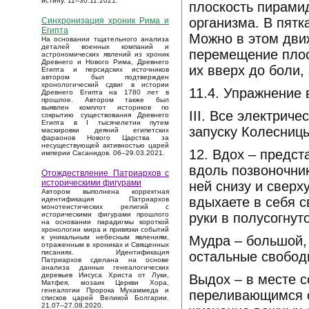
истину. 11–30.11.2021.
плоскость пирамид
организма. В пятк
Синхронизация хроник Рима и
Египта
Можно в этом дви
На основании тщательного анализа
деталей военных компаний и
перемещение плос
астрономических явлений из хроник
Древнего и Нового Рима, Древнего
их вверх до боли,
Египта и персидских источников
автором был подтвержден
хронологический сдвиг в истории
11.4. Упражнение
Древнего Египта на 1780 лет в
прошлое. Автором также был
выявлен комплот историков по
III. Все электриче
сокрытию существования Древнего
Египта в I тысячелетии путем
запуску Колесниц
маскировки деяний египетских
фараонов Нового Царства за
несуществующей активностью царей
12. Вдох – предст
империи Сасанидов. 06–29.03.2021.
вдоль позвоночник
Отождествление Патриархов с
историческими фигурами
ней снизу и сверх
Автором выполнена корректная
вдыхаете в себя с
идентификация Патриархов
монотеистических религий с
руки в полусогнут
историческими фигурами прошлого
на основании парадигмы короткой
хронологии мира и привязки событий
Мудра – большой,
к уникальным небесным явлениям,
отраженным в хрониках и Священных
писаниях. Идентификация
остальные свобод
Патриархов сделана на основе
анализа данных генеалогических
деревьев Иисуса Христа от Луки,
Выдох – в месте 
Матфея, мозаик Церкви Хора,
генеалогии Пророка Мухаммеда и
переливающимся с
списков царей Великой Болгарии.
21.07–27.08.2020.