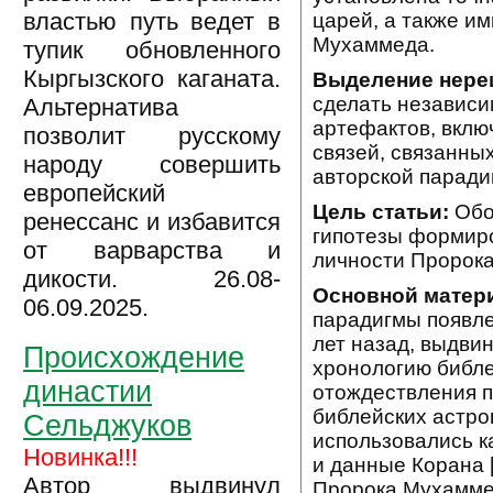
властью путь ведет в
царей, а также и
Мухаммеда.
тупик обновленного
Кыргызского каганата.
Выделение нере
сделать независи
Альтернатива
артефактов, вклю
позволит русскому
связей, связанны
народу совершить
авторской паради
европейский
Цель статьи:
Обо
ренессанс и избавится
гипотезы формиро
от варварства и
личности Пророка
дикости. 26.08-
Основной матери
06.09.2025.
парадигмы появле
лет назад, выдви
Происхождение
хронологию библе
династии
отождествления п
библейских астро
Сельджуков
использовались к
Новинка!!!
и данные Корана 
Автор выдвинул
Пророка Мухаммед