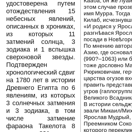
Кааба, он же Луай
удостоверена путем
этом случае про
отождествления 15
имя Мурра. Тогда
небесных явлений,
Килаб, исчезнувши
описанных в хрониках,
«И родися у Ярос
разгнѣвася Яросл
из которых 11
посади в Новѣгор
затмений солнца, 3
По мнению автора
зодиака и 1 вспышка
Азию, где основал
сверхновой звезды.
(990?–1063) или 
Подтвержден
тоже дословно Ма
Рюриковичам, гер
хронологический сдвиг
царства огузов в
на 1780 лет в истории
править представ
Древнего Египта по 6
угров (гаплогрупп
явлениям, из которых
Великого Всадника
3 солнечных затмения
В истории сельджу
и 3 зодиака, в том
звали Микаил/Мих
Ярослав Мудрый, 
числе затмение
Преемником Сокол
фараона Такелота 8
которого переклик