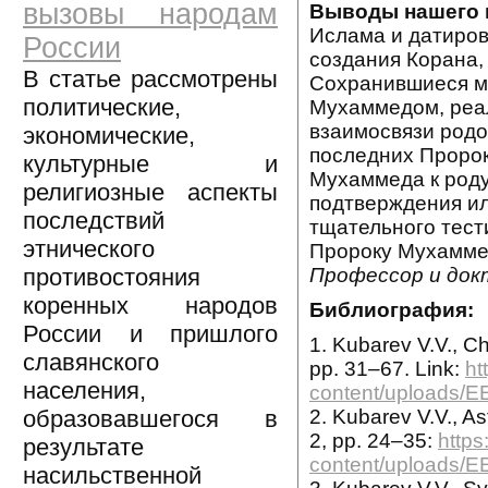
вызовы народам
Выводы нашего 
Ислама и датиров
России
создания Корана,
В статье рассмотрены
Сохранившиеся мо
политические,
Мухаммедом, реал
взаимосвязи родо
экономические,
последних Проро
культурные и
Мухаммеда к роду
религиозные аспекты
подтверждения ил
последствий
тщательного тест
этнического
Пророку Мухаммед
Профессор и докт
противостояния
коренных народов
Библиография:
России и пришлого
1. Kubarev V.V., Ch
славянского
pp. 31–67. Link:
ht
населения,
content/uploads/E
2. Kubarev V.V., As
образовавшегося в
2, pp. 24–35:
https
результате
content/uploads/
насильственной