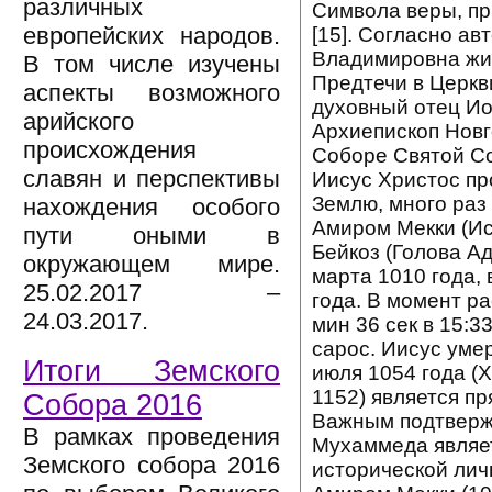
различных
Символа веры, пр
европейских народов.
[15]. Согласно ав
Владимировна жил
В том числе изучены
Предтечи в Церкв
аспекты возможного
духовный отец Ио
арийского
Архиепископ Новго
происхождения
Соборе Святой С
славян и перспективы
Иисус Христос пр
Землю, много раз
нахождения особого
Амиром Мекки (Ис
пути оными в
Бейкоз (Голова А
окружающем мире.
марта 1010 года,
25.02.2017 –
года. В момент р
24.03.2017.
мин 36 сек в 15:3
сарос. Иисус умер
Итоги Земского
июля 1054 года (
1152) является п
Собора 2016
Важным подтверж
В рамках проведения
Мухаммеда являе
Земского собора 2016
исторической ли