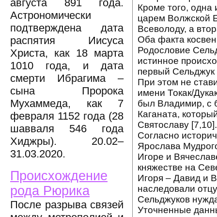
августа 891 года.
Кроме того, одна
Астрономически
царем Волжской Б
подтверждена дата
Всеволоду, а вто
Оба факта косвен
распятия Иисуса
Родословие Сельд
Христа, как 18 марта
истинное происхо
1010 года, и дата
первый Сельджук 
смерти Ибрагима –
При этом не став
сына Пророка
имени Токак/Дука
Мухаммеда, как 7
был Владимир, с 
Каганата, которы
февраля 1152 года (28
Святославу [7,10].
шавваля 546 года
Согласно историч
Хиджры). 20.02–
Ярослава Мудрого
31.03.2020.
Игоре и Вячеслав
княжестве на Сев
Происхождение
Игоря – Давид и В
наследовали отцу
рода Рюрика
Сельджуков нужда
После разрыва связей
Уточненные данны