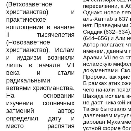
(Ветхозаветное
переселении, а А
христианство) и
Однако новое ле
аль-Хаттаб в 637
практическое
нет. Праведными
воплощение в начале
Сиддик (632–634)
II тысячелетия
(644–656) и Али и
(Новозаветное
Автор полагает, 
христианство). Ислам
именем, данным п
и иудаизм возникли
Аравии VII века 
исламскую мифол
лишь в начале VII
документами. Ско
века и стали
Пророка, как хри
радикальными
В рамках этих ож
ветвями христианства.
чего начали появ
На основании
Шахада ислама вк
не дает никакой 
изучения солнечных
Также бытовало м
затмений автор
давлением мусуль
определил дату и
дарован Мухаммед
место распятия
устной форме боле