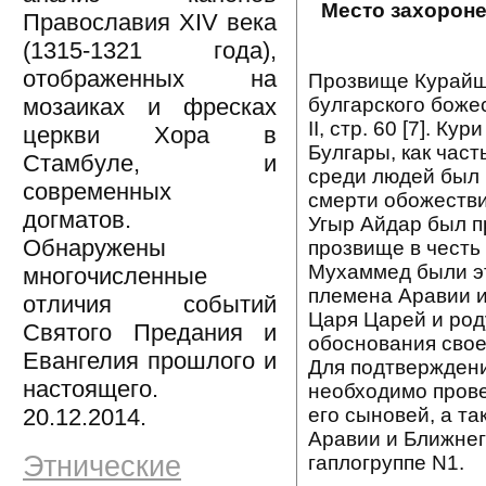
Место захоронен
Православия XIV века
(1315-1321 года),
отображенных на
Прозвище Курайш 
булгарского боже
мозаиках и фресках
II, стр. 60 [7]. К
церкви Хора в
Булгары, как час
Стамбуле, и
среди людей был 
современных
смерти обожествил
догматов.
Угыр Айдар был 
Обнаружены
прозвище в честь
Мухаммед были эт
многочисленные
племена Аравии и
отличия событий
Царя Царей и ро
Святого Предания и
обоснования свое
Евангелия прошлого и
Для подтверждени
настоящего.
необходимо пров
его сыновей, а т
20.12.2014.
Аравии и Ближнег
Этнические
гаплогруппе N1.