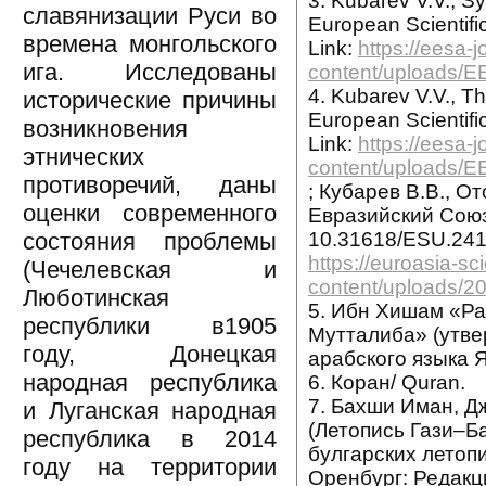
3. Kubarev V.V., Sy
славянизации Руси во
European Scientific
времена монгольского
Link:
https://eesa-
ига. Исследованы
content/uploads/
4. Kubarev V.V., The
исторические причины
European Scientific
возникновения
Link:
https://eesa-
этнических
content/uploads/
противоречий, даны
; Кубарев В.В., 
оценки современного
Евразийский Союз 
10.31618/ESU.241
состояния проблемы
https://euroasia-sc
(Чечелевская и
content/uploads/2
Люботинская
5. Ибн Хишам «Рас
республики в1905
Мутталиба» (утвер
году, Донецкая
арабского языка 
народная республика
6. Коран/ Quran.
7. Бахши Иман, Д
и Луганская народная
(Летопись Гази–Ба
республика в 2014
булгарских летопи
году на территории
Оренбург: Редакц