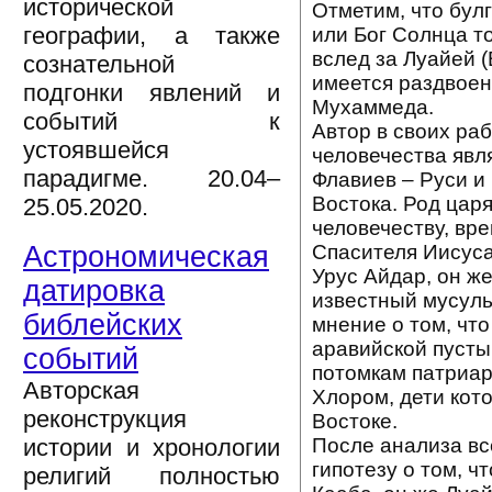
исторической
Отметим, что булг
географии, а также
или Бог Солнца то
вслед за Луайей (
сознательной
имеется раздвоен
подгонки явлений и
Мухаммеда.
событий к
Автор в своих раб
устоявшейся
человечества явл
парадигме. 20.04–
Флавиев – Руси и
Востока. Род цар
25.05.2020.
человечеству, вр
Спасителя Иисуса
Астрономическая
Урус Айдар, он ж
датировка
известный мусуль
библейских
мнение о том, чт
аравийской пусты
событий
потомкам патриар
Авторская
Хлором, дети кото
реконструкция
Востоке.
После анализа вс
истории и хронологии
гипотезу о том, 
религий полностью