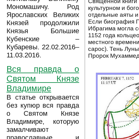
Священной книги 
Мономашичу. Род
культурном и бог
Ярославских Великих
отдельные аяты и
Если биография П
Князей продолжили
Ибрагима могла с
Князья Большие
1152 года кольцео
Кубенские –
местного времени)
Кубаревы. 22.02.2016–
сарос). Тень Луны
11.03.2016.
Пророк Мухаммед 
Вся правда о
Святом Князе
Владимире
В статье открывается
без купюр вся правда
о Святом Князе
Владимире, которую
замалчивают
православные и