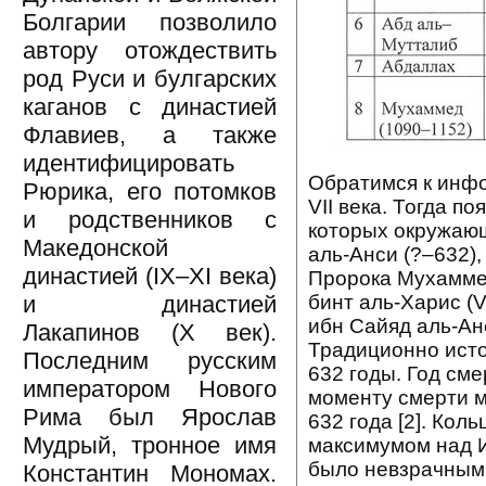
Болгарии позволило
автору отождествить
род Руси и булгарских
каганов с династией
Флавиев, а также
идентифицировать
Обратимся к инфо
Рюрика, его потомков
VII века. Тогда п
и родственников с
которых окружающ
Македонской
аль-Анси (?–632),
династией (IX–XI века)
Пророка Мухамме
бинт аль-Харис (V
и династией
ибн Сайяд аль-Анс
Лакапинов (X век).
Традиционно ист
Последним русским
632 годы. Год см
императором Нового
моменту смерти м
Рима был Ярослав
632 года [2]. Кол
Мудрый, тронное имя
максимумом над И
было невзрачным.
Константин Мономах.