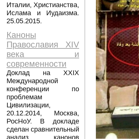
Италии, Христианства,
Ислама и Иудаизма.
25.05.2015.
Каноны
Православия XIV
века и
современности
Доклад на XXIX
Международной
конференции по
проблемам
Цивилизации,
20.12.2014, Москва,
РосНоУ. В докладе
сделан сравнительный
анализ канонов