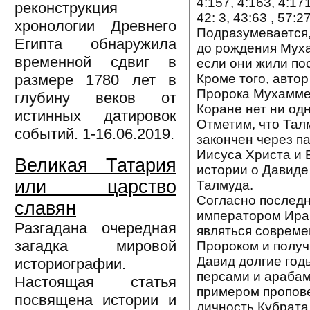
4:157, 4:163, 4:171
реконструкция
42: 3, 43:63 , 57:
хронологии Древнего
Подразумевается,
Египта обнаружила
до рождения Муха
временной сдвиг в
если они жили пос
Кроме того, авто
размере 1780 лет в
Пророка Мухаммед
глубину веков от
Коране нет ни од
истинных датировок
Отметим, что Талм
событий. 1-16.06.2019.
закончен через па
Иисуса Христа и 
Великая Татария
истории о Давиде
или царство
Талмуда.
Согласно последн
славян
императором Иракл
Разгадана очередная
являться совреме
загадка мировой
Пророком и получи
Давид долгие год
историографии.
персами и арабам
Настоящая статья
примером пропове
посвящена истории и
личность Кубрат