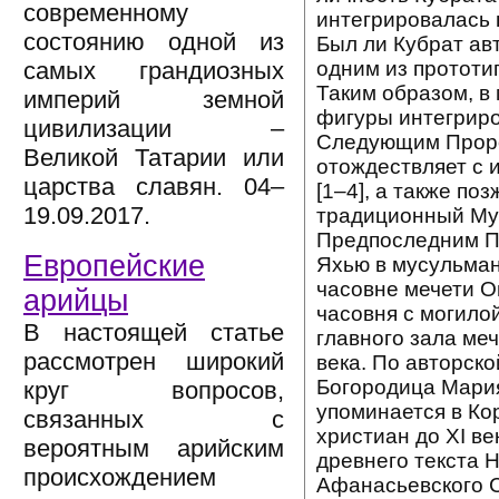
современному
интегрировалась в
состоянию одной из
Был ли Кубрат ав
одним из протот
самых грандиозных
Таким образом, в
империй земной
фигуры интегриро
цивилизации –
Следующим Проро
Великой Татарии или
отождествляет с
царства славян. 04–
[1–4], а также по
19.09.2017.
традиционный Мух
Предпоследним П
Европейские
Яхью в мусульман
часовне мечети Ом
арийцы
часовня с могилой
В настоящей статье
главного зала меч
рассмотрен широкий
века. По авторско
Богородица Мария
круг вопросов,
упоминается в Ко
связанных с
христиан до XI в
вероятным арийским
древнего текста 
происхождением
Афанасьевского С