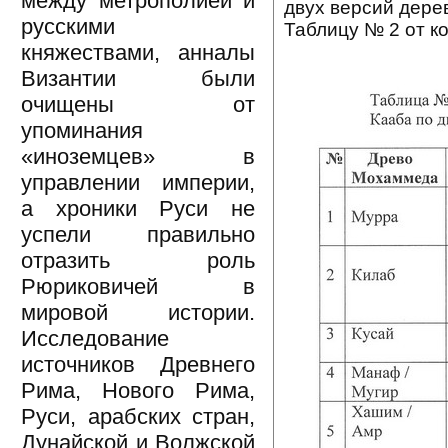
между метрополией и
двух версий дерев
русскими
Таблицу № 2 от к
княжествами, анналы
Византии были
очищены от
упоминания
«иноземцев» в
управлении империи,
а хроники Руси не
успели правильно
отразить роль
Рюриковичей в
мировой истории.
Исследование
источников Древнего
Рима, Нового Рима,
Руси, арабских стран,
Дунайской и Волжской