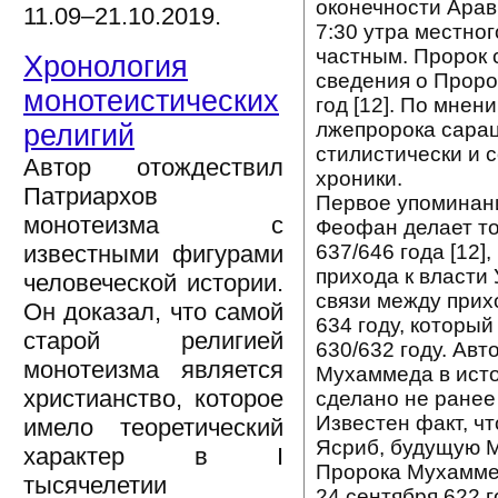
оконечности Арав
11.09–21.10.2019.
7:30 утра местно
частным. Пророк 
Хронология
сведения о Проро
монотеистических
год [12]. По мне
лжепророка сарац
религий
стилистически и 
Автор отождествил
хроники.
Патриархов
Первое упоминани
монотеизма с
Феофан делает то
637/646 года [12]
известными фигурами
прихода к власти 
человеческой истории.
связи между прих
Он доказал, что самой
634 году, которы
старой религией
630/632 году. Авт
монотеизма является
Мухаммеда в ист
христианство, которое
сделано не ранее
Известен факт, ч
имело теоретический
Ясриб, будущую М
характер в I
Пророка Мухаммед
тысячелетии
24 сентября 622 