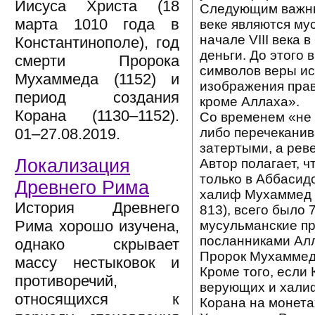
Иисуса Христа (18
Следующим важным
марта 1010 года в
веке являются му
начале VIII века
Константинополе), год
деньги. До этого 
смерти Пророка
символов веры ис
Мухаммеда (1152) и
изображения прав
период создания
кроме Аллаха».
Корана (1130–1152).
Со временем «не 
либо перечеканив
01–27.08.2019.
затертыми, а рев
Локализация
Автор полагает, 
только в Аббасидс
Древнего Рима
халиф Мухаммед а
История Древнего
813), всего было
Рима хорошо изучена,
мусульманские пр
посланниками Алл
однако скрывает
Пророк Мухаммед,
массу нестыковок и
Кроме того, если 
противоречий,
верующих и халиф
относящихся к
Корана на монета