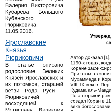
Валерия Викторовича
Кубарева Большого
Кубенского
Рюриковича.
11.05.2016.
Ярославские
Князья
Рюриковичи
Автор доказал [1]
1160-х годах, ког
В статье описано
Коране зафиксиров
родословие Великих
При этом в хрони
Князей Ярославских и
Мухаммеда и Кора
их потомков, старшей
VIII–IX веков. Пе
Кудама аль-Макдис
ветви Рода Руси –
По авторской рек
Рюриковичей,
создал Коран в 1
восходящей к
веке богословам
Мстиславу Великому