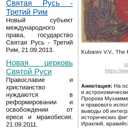
Святая Русь -
Третий Рим
Новый субъект
международного
права, государство
Святая Русь - Третий
Рим, 21.09.2013.
Kubarev V.V., The
Новая церковь
j
Святой Руси
https://
Православие и
Аннотация:
На ос
христианство
и астрономически
нуждаются в
Пророка Мухаммед
реформировании и
и правового испо
освобождении от
выводы об интегр
ереси и мракобесия.
исторических фигу
Ираклий, аравий
21.09.2011.