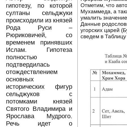
гипотезу, по которой
Отметим, что авт
Мухаммеда, а так
султаны сельджуки
умалить значение
происходили из князей
Данные родословн
Рода Руси –
угорских царей (Б
Рюриковичей, со
сведем в Таблицу
временем принявших
Ислам. Гипотеза
полностью
подтвердилась
отождествлением
основных
исторических фигур
сельджуков с
потомками князей
Святого Владимира и
Ярослава Мудрого.
Речь идет о