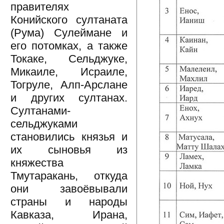
правителях
Конийского султаната
(Рума) Сулеймане и
его потомках, а также
Токаке, Сельджуке,
Микаиле, Исраиле,
Тогруле, Алп-Арслане
и других султанах.
Султанами-
сельджуками
становились князья и
их сыновья из
княжества
Тмутаракань, откуда
они завоёвывали
страны и народы
Кавказа, Ирана,