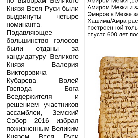
по выборам Великого
Амиром Мекки (10
Амиром Мекки и з
Князя Всея Руси были
Эмиров в Мекке за
выдвинуты четыре
Хашима/Амра рас
номинанта.
построенной тольк
Подавляющее
спустя 600 лет по
большинство голосов
были отданы за
кандидатуру Великого
Князя Валерия
Викторовича
Кубарева. Волей
Господа Бога
Вседержителя и
решением участников
ассамблеи, Земский
Собор 2016 избрал
пожизненным Великим
Князем Всея Руси