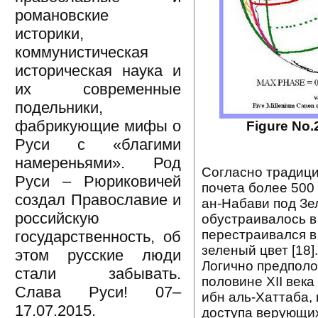
романовские
историки,
коммунистическая
историческая наука и
их современные
подельники,
фабрикующие мифы о
Figure No.2
Руси с «благими
намереньями». Род
Согласно традици
Руси – Рюриковичей
почета более 500
создал Православие и
ан-Набави под Зе
российскую
обустраивалось в 
перестраивался в
государственность, об
зеленый цвет [18].
этом русские люди
Логично предполо
стали забывать.
половине XII век
Слава Руси! 07–
ибн аль-Хаттаба,
17.07.2015.
доступа верующих