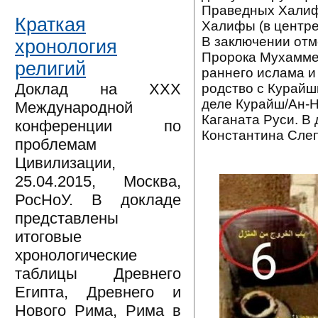
Праведных Халифо
Краткая
Халифы (в центре
В заключении отм
хронология
Пророка Мухаммед
религий
раннего ислама и
Доклад на XXX
родство с Курайш
деле Курайш/Ан-Н
Международной
Каганата Руси. В
конференции по
Константина Слеп
проблемам
Цивилизации,
25.04.2015, Москва,
РосНоУ. В докладе
представлены
итоговые
хронологические
таблицы Древнего
Египта, Древнего и
Нового Рима, Рима в