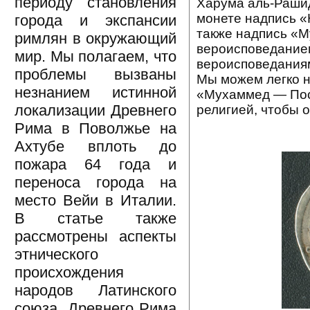
периоду становления
Харума аль-Рашида
монете надпись «
города и экспансии
также надпись «М
римлян в окружающий
вероисповеданием
мир. Мы полагаем, что
вероисповеданиям
проблемы вызваны
Мы можем легко на
незнанием истинной
«Мухаммед — Посл
локализации Древнего
религией, чтобы 
Рима в Поволжье на
Ахтубе вплоть до
пожара 64 года и
переноса города на
место Вейи в Италии.
В статье также
рассмотрены аспекты
этнического
происхождения
народов Латинского
союза, Древнего Рима