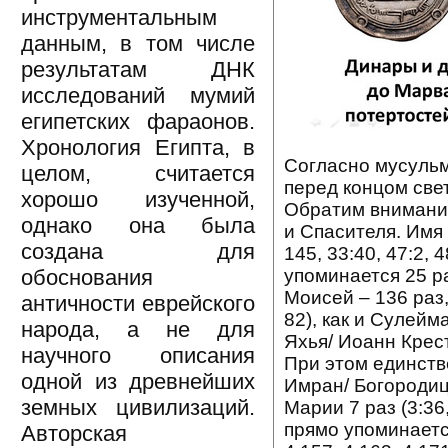
инструментальным
данным, в том числе
результатам ДНК
исследований мумий
египетских фараонов.
Хронология Египта, в
Согласно мусуль
целом, считается
перед концом све
хорошо изученной,
Обратим внимание
однако она была
и Спасителя. Имя 
создана для
145, 33:40, 47:2, 
упоминается 25 ра
обоснования
Моисей – 136 раз,
античности еврейского
82), как и Сулейм
народа, а не для
Яхья/ Иоанн Крести
научного описания
При этом единств
одной из древнейших
Имран/ Богородиц
земных цивилизаций.
Марии 7 раз (3:36,
прямо упоминается 
Авторская