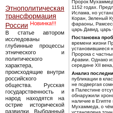
Пророк Мухаммед,
1152 годах. Пред
Этнополитическая
Ислама, но устан
трансформация
Коран, Зеленый К
Новинка!!!
фараоны, Рамсесы
России
царь Давид, царь
В статье автором
Постановка про
исследованы
времени жизни Пр
глубинные процессы
установившиеся н
этнического и
Пророка с частны
политического
Аравии. Однако и
характера,
середине XII века
происходящие внутри
Анализ последни
российского
публикации в кла
не подвергая сом
общества. Русская
в Палестине отсу
государственность и
обнаружили хронол
народ находятся на
наличие в Египте
острие исторической
Мухаммеда, о чём
развилки. Выбранный
установлена точн