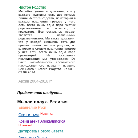
Чистое Родство
Мы обнаружили и доказали, что у
каждого мужчины есть две прямые
линии Чистого Родства, по которым в
каждом поколении предков у него
есть всего лишь одна пара чистых
родственников – праотец и
праматерь. Все остальные предки
являются названными
родственниками. Мы также доказали,
что у каждой женщины есть две
прямые линии чистого родства, по
которым в каждом поколении предков
у неё есть всего лишь одна пара
праматерей. На основании
исследования мы утверждаем De
Facto незыблемость абсолютного
наследственного права – правило
Lex Salica Чистого Родства. 05.08 –
03.09.2014.
Архив 2004-2018 гг.
Продолжение следует...
Мысли вслух: Религия
Евангелие Руси
Новинка!!!
Свет и тьма
Ковид агент Апокалипсиса
Новинка!!!
Датировка Нового Завета
Апостолы Христа