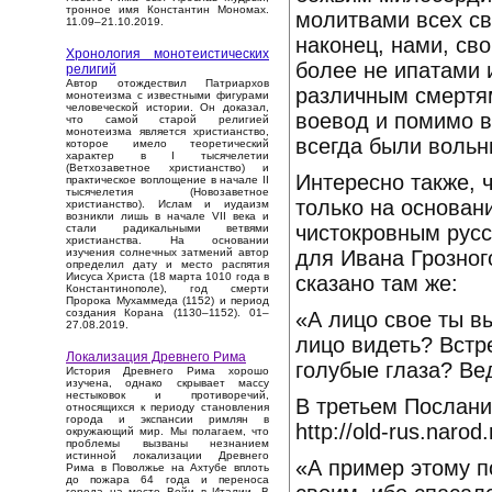
тронное имя Константин Мономах.
молитвами всех св
11.09–21.10.2019.
наконец, нами, св
Хронология монотеистических
более не ипатами 
религий
Автор отождествил Патриархов
различным смертям
монотеизма с известными фигурами
человеческой истории. Он доказал,
воевод и помимо в
что самой старой религией
монотеизма является христианство,
всегда были вольн
которое имело теоретический
характер в I тысячелетии
(Ветхозаветное христианство) и
Интересно также, 
практическое воплощение в начале II
тысячелетия (Новозаветное
только на основани
христианство). Ислам и иудаизм
возникли лишь в начале VII века и
чистокровным русс
стали радикальными ветвями
христианства. На основании
для Ивана Грозног
изучения солнечных затмений автор
определил дату и место распятия
Иисуса Христа (18 марта 1010 года в
сказано там же:
Константинополе), год смерти
Пророка Мухаммеда (1152) и период
создания Корана (1130–1152). 01–
«А лицо свое ты в
27.08.2019.
лицо видеть? Встре
Локализация Древнего Рима
голубые глаза? Ве
История Древнего Рима хорошо
изучена, однако скрывает массу
нестыковок и противоречий,
В третьем Послани
относящихся к периоду становления
города и экспансии римлян в
http://old-rus.narod
окружающий мир. Мы полагаем, что
проблемы вызваны незнанием
истинной локализации Древнего
«А пример этому п
Рима в Поволжье на Ахтубе вплоть
до пожара 64 года и переноса
города на место Вейи в Италии. В