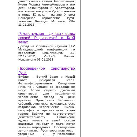
династических связей Рюриковичей.
Кузен Рюрика Алмуш/Альмош и его
дети Казан/Курсан и Арбат/Арпад,
все этнические угоры Руси, основали
в конце IX века – начале X века
Венгерское королевство Руси,
захватив Великую Моравию. 08–
11.01.2013.
Реконструкция династических
связей Рюриковичей в IX-XI
веках
Доклад на юбилейной научной XXV
Международной конференции по
проблемам цивилизации, 21-
22.12.2012, РосНоУ, Москва.
Исправлено 03.01.2013.
Просвещённое христианство
Руси
Библия – Ветхий Завет и Новый
Завет исчерпали себя.
Фальсифицированные Священное
Писание и Священное Предание не
могут более служить духовным
ориентиром для продвижения
человечества вперед по реке
времени. Хронология библейских
событий, этническая принадлежность
патриархов человечества, имена,
география и оригинальные языки
героев Библии не соответствуют
действительности. Библейские
чудеса имеют в своей основе
квантовую природу и подчиняются
законам мироздания. Просвещенное
христианство Руси восстанавливает
утерянные и уничтоженные