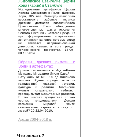
Живописное Евангелие Церкви
Хора (Карие) в Стамбуле
Исследование артефактов Церкви
Христа Спасителя в Полях (Церковь
Хора, XIV век, Стамбул) позволило
восстановить забытые нюансы
древних догматов византийского
Православия. Были обнаружены
многочисленные факты искажения
Святого Писания и Святого Предания
при формировании современных
христианских канонов, которые вовсе
не являются неприкосновенной
данностью свыше, а есть продукт
человеческого творчества. 15.09–
08.10.2014.
Образы древних римлян с
Волги в артефактах
Долгие тысячелетия в Иделе-Риме-
Мемфисе-Мицраиме-Итиле-Сарай-
Бату жили от 600 000 до миллиона
человек. Руины города являются
грандиозной кладовой истории,
культуры и религии. Масонские
ученые старательно избегают
проводить там масштабные раскопки.
В тех местах процветает только
черные кладоискатели. Доколе
возможно мировой элите
самозванцев скрывать истину от
людей? 20-22.04.2010.
Архив 2004-2018 гг.
Что делать?