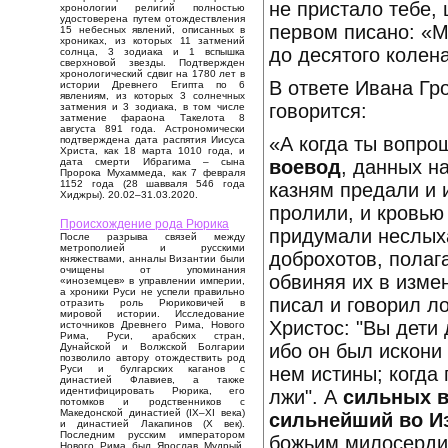
не пристало тебе, 
хронологии религий полностью
удостоверена путем отождествления
первом писано: «М
15 небесных явлений, описанных в
хрониках, из которых 11 затмений
до десятого колен
солнца, 3 зодиака и 1 вспышка
сверхновой звезды. Подтвержден
хронологический сдвиг на 1780 лет в
В ответе Ивана Гроз
истории Древнего Египта по 6
явлениям, из которых 3 солнечных
говорится:
затмения и 3 зодиака, в том числе
затмение фараона Такелота 8
августа 891 года. Астрономически
«А когда ты вопро
подтверждена дата распятия Иисуса
Христа, как 18 марта 1010 года, и
воевод
, данных н
дата смерти Ибрагима – сына
Пророка Мухаммеда, как 7 февраля
1152 года (28 шавваля 546 года
казням предали и 
Хиджры). 20.02–31.03.2020.
пролили, и кровью
Происхождение рода Рюрика
придумали неслыха
После разрыва связей между
метрополией и русскими
доброхотов, полаг
княжествами, анналы Византии были
очищены от упоминания
обвиняя их в измен
«иноземцев» в управлении империи,
а хроники Руси не успели правильно
писал и говорил ло
отразить роль Рюриковичей в
мировой истории. Исследование
Христос: "Вы дети
источников Древнего Рима, Нового
Рима, Руси, арабских стран,
ибо он был искони 
Дунайской и Волжской Болгарии
позволило автору отождествить род
нем истины; когда 
Руси и булгарских каганов с
династией Флавиев, а также
идентифицировать Рюрика, его
лжи". А
сильных в
потомков и родственников с
Македонской династией (IX–XI века)
сильнейший во И
и династией Лакапинов (X век).
Последним русским императором
божьим милосердие
Нового Рима был Ярослав Мудрый,