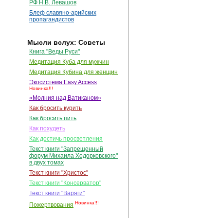
РФ Н.В. Левашов
Блеф славяно-арийских
пропагандистов
Мысли вслух: Советы
Книга "Веды Руси"
Медитация Куба для мужчин
Медитация Кубина для женщин
Экосистема Easy Access
Новинка!!!
«Молния над Ватиканом»
Как бросить курить
Как бросить пить
Как похудеть
Как достичь просветления
Текст книги "Запрещенный
форум Михаила Ходорковского"
в двух томах
Текст книги "Христос"
Текст книги "Консерватор"
Текст книги "Варяги"
Новинка!!!
Пожертвования