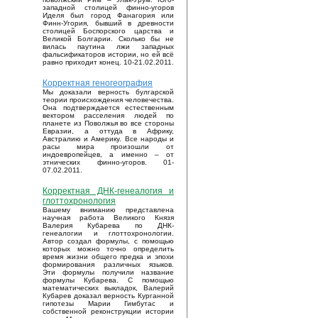
западной столицей финно-угоров
Иделя был город Фанагория или
Финн-Угория, бывший в древности
столицей Боспорского царства и
Великой Болгарии. Сколько бы не
вилась паутина лжи западных
фальсификаторов истории, но ей всё
равно приходит конец. 10-21.02.2011.
Корректная геногеография
Мы доказали верность булгарской
теории происхождения человечества.
Она подтверждается естественным
вектором расселения людей по
планете из Поволжья во все стороны
Евразии, а оттуда в Африку,
Австралию и Америку. Все народы и
расы мира произошли от
индоевропейцев, а именно – от
этнических финно-угоров. 01-
07.02.2011.
Корректная ДНК-генеалогия и
глоттохронология
Вашему вниманию представлена
научная работа Великого Князя
Валерия Кубарева по ДНК-
генеалогии и глоттохронологии.
Автор создал формулы, с помощью
которых можно точно определить
время жизни общего предка и эпохи
формирования различных языков.
Эти формулы получили название
формулы Кубарева. С помощью
математических выкладок, Валерий
Кубарев доказал верность Курганной
гипотезы Марии Гимбутас и
собственной реконструкции истории