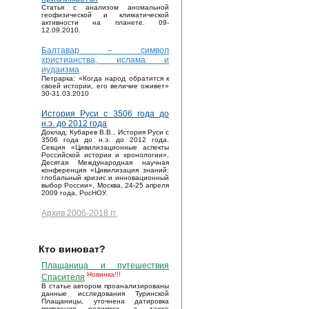
Статья с анализом аномальной
геофизической и климатической
активности на планете. 09-
12.09.2010.
Балтавар – символ
христианства, ислама и
иудаизма
Петрарка: «Когда народ обратится к
своей истории, его величие оживет»
30-31.03.2010
История Руси с 3506 года до
н.э. до 2012 года
Доклад: Кубарев В.В., История Руси с
3506 года до н.э. до 2012 года.
Секция «Цивилизационные аспекты
Российской истории и хронологии».
Десятая Международная научная
конференция «Цивилизация знаний:
глобальный кризис и инновационный
выбор России», Москва, 24-25 апреля
2009 года, РосНОУ.
Архив 2006-2018 гг.
Кто виноват?
Плащаница и путешествия
Новинка!!!
Спасителя
В статье автором проанализированы
данные исследования Туринской
Плащаницы, уточнена датировка
появления реликвии, а также