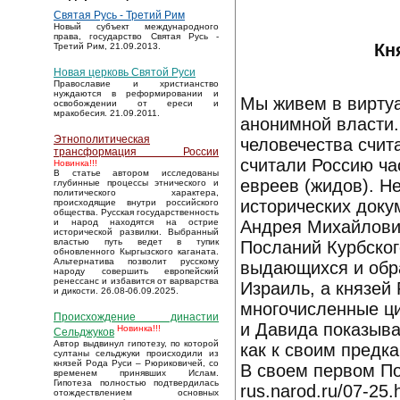
Святая Русь - Третий Рим
Новый субъект международного
права, государство Святая Русь -
Кн
Третий Рим, 21.09.2013.
Новая церковь Святой Руси
Православие и христианство
нуждаются в реформировании и
Мы живем в виртуа
освобождении от ереси и
мракобесия. 21.09.2011.
анонимной власти.
Этнополитическая
человечества счит
трансформация России
считали Россию ча
Новинка!!!
В статье автором исследованы
евреев (жидов). 
глубинные процессы этнического и
политического характера,
исторических доку
происходящие внутри российского
общества. Русская государственность
Андрея Михайлович
и народ находятся на острие
исторической развилки. Выбранный
властью путь ведет в тупик
Посланий Курбског
обновленного Кыргызского каганата.
Альтернатива позволит русскому
выдающихся и обра
народу совершить европейский
ренессанс и избавится от варварства
Израиль, а князей 
и дикости. 26.08-06.09.2025.
многочисленные ци
Происхождение династии
и Давида показыва
Новинка!!!
Сельджуков
Автор выдвинул гипотезу, по которой
как к своим предк
султаны сельджуки происходили из
князей Рода Руси – Рюриковичей, со
В своем первом Пос
временем принявших Ислам.
Гипотеза полностью подтвердилась
rus.narod.ru/07-25.
отождествлением основных