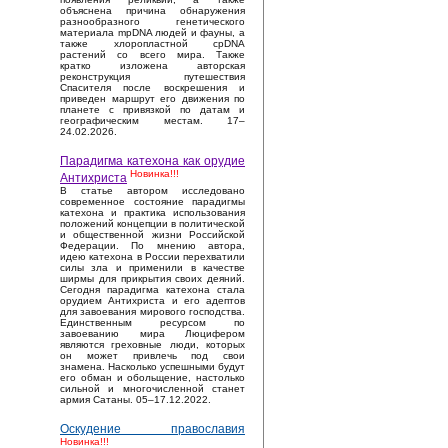
объяснена причина обнаружения
разнообразного генетического
материала mpDNA людей и фауны, а
также хлоропластной cpDNA
растений со всего мира. Также
кратко изложена авторская
реконструкция путешествия
Спасителя после воскрешения и
приведен маршрут его движения по
планете с привязкой по датам и
географическим местам. 17–
24.02.2026.
Парадигма катехона как орудие
Новинка!!!
Антихриста
В статье автором исследовано
современное состояние парадигмы
катехона и практика использования
положений концепции в политической
и общественной жизни Российской
Федерации. По мнению автора,
идею катехона в России перехватили
силы зла и применили в качестве
ширмы для прикрытия своих деяний.
Сегодня парадигма катехона стала
орудием Антихриста и его адептов
для завоевания мирового господства.
Единственным ресурсом по
завоеванию мира Люцифером
являются греховные люди, которых
он может привлечь под свои
знамена. Насколько успешными будут
его обман и обольщение, настолько
сильной и многочисленной станет
армия Сатаны. 05–17.12.2022.
Оскудение православия
Новинка!!!