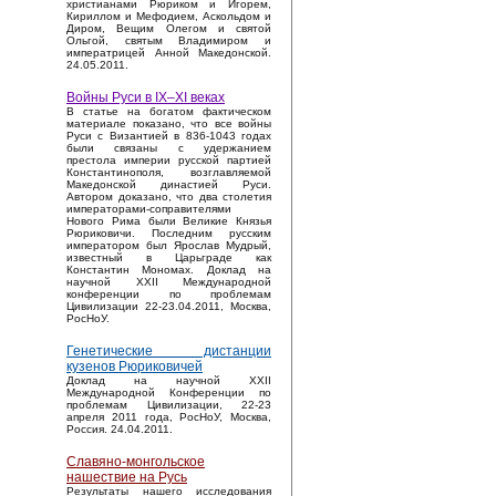
христианами Рюриком и Игорем,
Кириллом и Мефодием, Аскольдом и
Диром, Вещим Олегом и святой
Ольгой, святым Владимиром и
императрицей Анной Македонской.
24.05.2011.
Войны Руси в IX–XI веках
В статье на богатом фактическом
материале показано, что все войны
Руси с Византией в 836-1043 годах
были связаны с удержанием
престола империи русской партией
Константинополя, возглавляемой
Македонской династией Руси.
Автором доказано, что два столетия
императорами-соправителями
Нового Рима были Великие Князья
Рюриковичи. Последним русским
императором был Ярослав Мудрый,
известный в Царьграде как
Константин Мономах. Доклад на
научной XXII Международной
конференции по проблемам
Цивилизации 22-23.04.2011, Москва,
РосНоУ.
Генетические дистанции
кузенов Рюриковичей
Доклад на научной XXII
Международной Конференции по
проблемам Цивилизации, 22-23
апреля 2011 года, РосНоУ, Москва,
Россия. 24.04.2011.
Славяно-монгольское
нашествие на Русь
Результаты нашего исследования