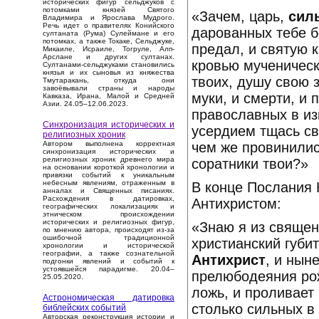
исторических фигур сельджуков с
потомками князей Святого
«Зачем, царь,
сил
Владимира и Ярослава Мудрого.
Речь идет о правителях Конийского
дарованных тебе б
султаната (Рума) Сулеймане и его
потомках, а также Токаке, Сельджуке,
предал, и святую 
Микаиле, Исраиле, Тогруле, Алп-
Арслане и других султанах.
кровью мученическ
Султанами-сельджуками становились
князья и их сыновья из княжества
твоих, душу свою 
Тмутаракань, откуда они
завоёвывали страны и народы
муки, и смерти, и
Кавказа, Ирана, Малой и Средней
Азии. 24.05–12.06.2023.
православных в из
Синхронизация исторических и
усердием тщась св
религиозных хроник
чем же провинилис
Автором выполнена корректная
синхронизация исторических и
религиозных хроник древнего мира
соратники твои?»
на основании короткой хронологии и
привязки событий к уникальным
небесным явлениям, отраженным в
В конце Послания 
анналах и Священных писаниях.
Расхождения в датировках,
Антихристом:
географических локализациях и
этническом происхождении
исторических и религиозных фигур,
«Знаю я из священ
по мнению автора, происходят из-за
ошибочной традиционной
христианский губит
хронологии и исторической
географии, а также сознательной
Антихрист
, и нын
подгонки явлений и событий к
устоявшейся парадигме. 20.04–
прелюбодеяния рож
25.05.2020.
ложь, и проливает 
Астрономическая датировка
столько сильных в 
библейских событий
Авторская реконструкция истории и