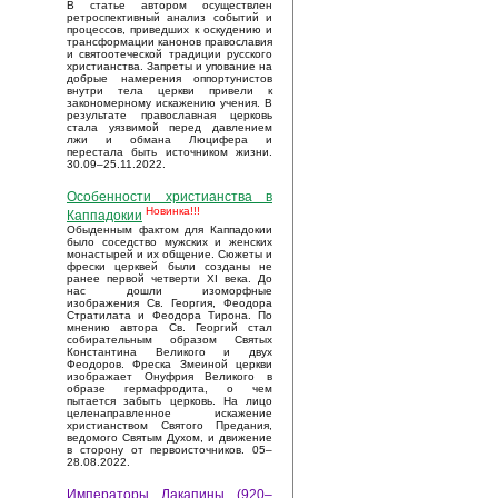
В статье автором осуществлен
ретроспективный анализ событий и
процессов, приведших к оскудению и
трансформации канонов православия
и святоотеческой традиции русского
христианства. Запреты и упование на
добрые намерения оппортунистов
внутри тела церкви привели к
закономерному искажению учения. В
результате православная церковь
стала уязвимой перед давлением
лжи и обмана Люцифера и
перестала быть источником жизни.
30.09–25.11.2022.
Особенности христианства в
Новинка!!!
Каппадокии
Обыденным фактом для Каппадокии
было соседство мужских и женских
монастырей и их общение. Сюжеты и
фрески церквей были созданы не
ранее первой четверти XI века. До
нас дошли изоморфные
изображения Св. Георгия, Феодора
Стратилата и Феодора Тирона. По
мнению автора Св. Георгий стал
собирательным образом Святых
Константина Великого и двух
Феодоров. Фреска Змеиной церкви
изображает Онуфрия Великого в
образе гермафродита, о чем
пытается забыть церковь. На лицо
целенаправленное искажение
христианством Святого Предания,
ведомого Святым Духом, и движение
в сторону от первоисточников. 05–
28.08.2022.
Императоры Лакапины (920–