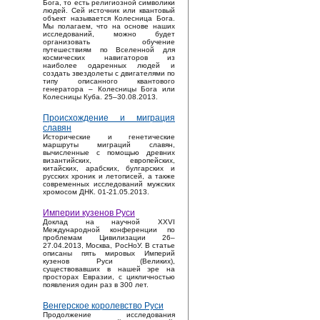
Бога, то есть религиозной символики
людей. Сей источник или квантовый
объект называется Колесница Бога.
Мы полагаем, что на основе наших
исследований, можно будет
организовать обучение
путешествиям по Вселенной для
космических навигаторов из
наиболее одаренных людей и
создать звездолеты с двигателями по
типу описанного квантового
генератора – Колесницы Бога или
Колесницы Куба. 25–30.08.2013.
Происхождение и миграция
славян
Исторические и генетические
маршруты миграций славян,
вычисленные с помощью древних
византийских, европейских,
китайских, арабских, булгарских и
русских хроник и летописей, а также
современных исследований мужских
хромосом ДНК. 01-21.05.2013.
Империи кузенов Руси
Доклад на научной XXVI
Международной конференции по
проблемам Цивилизации 26–
27.04.2013, Москва, РосНоУ. В статье
описаны пять мировых Империй
кузенов Руси (Великих),
существовавших в нашей эре на
просторах Евразии, с цикличностью
появления один раз в 300 лет.
Венгерское королевство Руси
Продолжение исследования