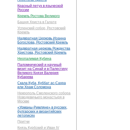
Красный петух в языческой
России
Кремль Ростова Великого
Башня Христа в Галате
Успенский собор, Ростовский
Кремль
Надвратная Церковь Иоанна
Богослова, Ростовский Кремль
Надвратная церковь Рождества
Христова, Ростовский Кремль
Неопалимая Кубина
Паломнический и научный
визит на Синай и в Палестину
Великого Князя Валерия
Кубарева
Скала Куба, Куббат ас-Сахра
или Храм Соломона
Некрополь Смоленского собора
Новодевичьего монастыря в
Москве
«Урманы-Римляне» в русских,
булгарских и византийских
летописях
Притчи
Князь Курбский и Иван IV