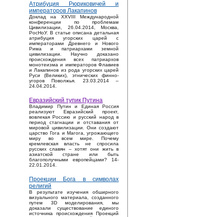
Атрибуция Рюриковичей и
императоров Лакапинов
Доклад на XXVIII Международной
конференции по проблемам
Цивилизации, 26.04.2014, Москва,
РосНоУ. В статье описана детальная
атрибуция угорских царей с
императорами Древнего и Нового
Рима и патриархами земной
цивилизации. Научно доказано
происхождения всех патриархов
монотеизма и императоров Флавиев
и Лакапинов из рода угорских царей
Руси (Великих), этнических финно-
угоров Поволжья. 23.03.2014 –
24.04.2014.
Евразийский тупик Путина
Владимир Путин и Единая Россия
реализуют Евразийский проект,
вовлекая Россию и русский народ в
период стагнации и отставания от
мировой цивилизации. Они создают
царство Гога и Магога, угрожающего
миру во всем мире. Почему
кремлевская власть не спросила
русских славян – хотят они жить в
азиатской стране или быть
благополучными европейцами? 14-
22.01.2014.
Проекции Бога в символах
религий
В результате изучения обширного
визуального материала, созданного
путем 3D моделирования, мы
доказали существование единого
источника происхождения Проекций