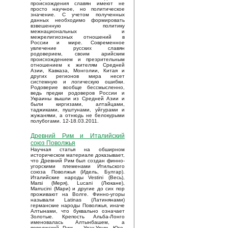
происхождения славян имеют не
просто научное, но политическое
значение. С учетом полученных
данных необходимо формировать
взвешенную политику
межнациональных и
межрелигиозных отношений в
России и мире. Современное
увлечение русских славян
родоверием, своим арийским
происхождением и презрительным
отношением к жителям Средней
Азии, Кавказа, Монголии, Китая и
других регионов мира несет
системную и логическую ошибки.
Родоверие вообще бессмысленно,
ведь предки родоверов России и
Украины вышли из Средней Азии и
были киргизами, алтайцами,
таджиками, пуштунами, уйгурами и
жужанями, а отнюдь не белокурыми
полубогами. 12-18.03.2011.
Древний Рим и Италийский
союз Поволжья
Научная статья на обширном
историческом материале доказывает,
что Древний Рим был создан финно-
угорскими племенами Итильского
союза Поволжья (Идель, Булгар).
Италийские народы Vestini (Весь),
Marsi (Меря), Lucani (Люкане),
Marrucini (Мари) и другие до сих пор
проживают на Волге. Финно-угоры
называли Latinas (Латинянами)
германские народы Поволжья, иначе
Алтынами, что буквально означает
Золотые. Крепость Альба-Лонго
именовалась Алтынбашем, а
поволжский Рим – Улак-Урум. Юго-