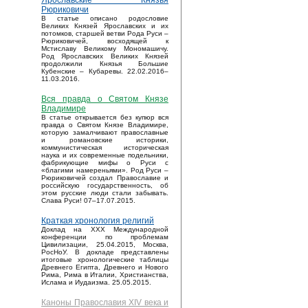
Ярославские Князья
Рюриковичи
В статье описано родословие
Великих Князей Ярославских и их
потомков, старшей ветви Рода Руси –
Рюриковичей, восходящей к
Мстиславу Великому Мономашичу.
Род Ярославских Великих Князей
продолжили Князья Большие
Кубенские – Кубаревы. 22.02.2016–
11.03.2016.
Вся правда о Святом Князе
Владимире
В статье открывается без купюр вся
правда о Святом Князе Владимире,
которую замалчивают православные
и романовские историки,
коммунистическая историческая
наука и их современные подельники,
фабрикующие мифы о Руси с
«благими намереньями». Род Руси –
Рюриковичей создал Православие и
российскую государственность, об
этом русские люди стали забывать.
Слава Руси! 07–17.07.2015.
Краткая хронология религий
Доклад на XXX Международной
конференции по проблемам
Цивилизации, 25.04.2015, Москва,
РосНоУ. В докладе представлены
итоговые хронологические таблицы
Древнего Египта, Древнего и Нового
Рима, Рима в Италии, Христианства,
Ислама и Иудаизма. 25.05.2015.
Каноны Православия XIV века и