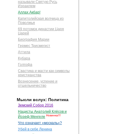
называли Святую Русь
Израилем
Аллах Акбар!
Капитолийская волчица из
Поволжья
69 потомок династии Царя
Царей
Биография Марии
Гермес Трисмегист
Аттила
Кубара
Голгофа
Свастика и масти как символы
христианства
Вознесение, успение и
отшельничество
Мысли вслух: Политика
Земский Собор 2016
Нацисты Анатолий Клёсов и
Новинка!!!
Йозеф Менгеле
Что означает «москаль»?
Убей в себе Ленина