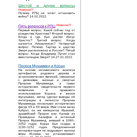
Шестой и другие вопросы
Новинка!!!
Почему РПЦ не хочет остановить
войну? 14.02.2022.
Новинка!!!
Пять вопросов к РПЦ
Первый вопрос: Какой сейчас год от
рождества Христова? Второй вопрос:
Когда и где был распят Иисус
Христос? Третий вопрос: Когда
начнется Апокалипсис? Четвертый
вопрос: Почему Тартар и царство
Зверя расположено в России? Пятый
вопрос: Когда Владимир Путин стал
вместилищем Зверя? 24-27.01.2022.
Пророк Мухаммед и Коран
На основе независимого анализа
артефактов, родового дерева и
астрономических явлений, связанных
с деяниями, жизнью и смертью
Пророка Мухаммеда, а также
исторических свидетельств первого
появления и правового
использования Корана в жизни
мусульман, автор сделал выводы об
интеграции в личности Пророка
Мухаммеда нескольких исторических
фигур VII и XII веков. Ими стали каган
Кубрат, он же император Ираклий,
аравийский Пророк или Халиф из
Праведных Халифов и истинный
Пророк Мухаммед, живший в 1090–
1052 годах. Коран был создан в
1130–1152 годах. Предложенная
интерпретация не подрывает каноны
веры Ислама, но устанавливает