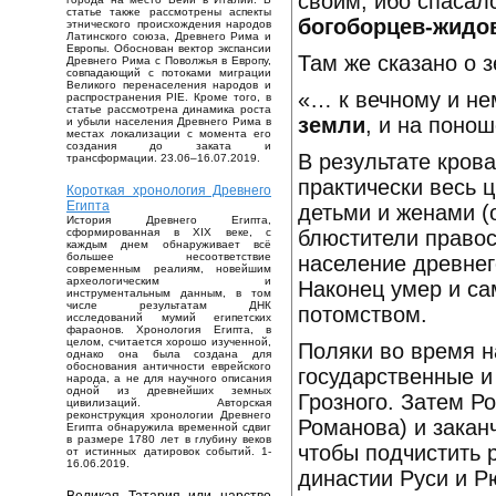
своим, ибо спасалс
статье также рассмотрены аспекты
богоборцев-жидо
этнического происхождения народов
Латинского союза, Древнего Рима и
Европы. Обоснован вектор экспансии
Там же сказано о 
Древнего Рима с Поволжья в Европу,
совпадающий с потоками миграции
Великого перенаселения народов и
«… к вечному и не
распространения PIE. Кроме того, в
статье рассмотрена динамика роста
земли
, и на поно
и убыли населения Древнего Рима в
местах локализации с момента его
создания до заката и
В результате кров
трансформации. 23.06–16.07.2019.
практически весь ц
Короткая хронология Древнего
Египта
детьми и женами (
История Древнего Египта,
блюстители правос
сформированная в XIX веке, с
каждым днем обнаруживает всё
большее несоответствие
население древнег
современным реалиям, новейшим
археологическим и
Наконец умер и са
инструментальным данным, в том
числе результатам ДНК
потомством.
исследований мумий египетских
фараонов. Хронология Египта, в
целом, считается хорошо изученной,
Поляки во время н
однако она была создана для
обоснования античности еврейского
государственные и
народа, а не для научного описания
одной из древнейших земных
Грозного. Затем Р
цивилизаций. Авторская
реконструкция хронологии Древнего
Романова) и закан
Египта обнаружила временной сдвиг
в размере 1780 лет в глубину веков
чтобы подчистить 
от истинных датировок событий. 1-
16.06.2019.
династии Руси и Р