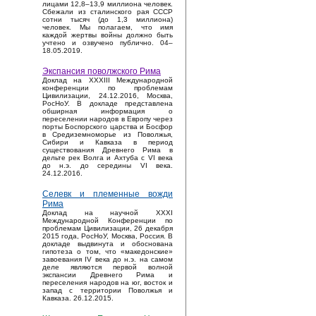
лицами 12,8–13,9 миллиона человек.
Сбежали из сталинского рая СССР
сотни тысяч (до 1,3 миллиона)
человек. Мы полагаем, что имя
каждой жертвы войны должно быть
учтено и озвучено публично. 04–
18.05.2019.
Экспансия поволжского Рима
Доклад на XXXIII Международной
конференции по проблемам
Цивилизации, 24.12.2016, Москва,
РосНоУ. В докладе представлена
обширная информация о
переселении народов в Европу через
порты Боспорского царства и Босфор
в Средиземноморье из Поволжья,
Сибири и Кавказа в период
существования Древнего Рима в
дельте рек Волга и Ахтуба с VI века
до н.э. до середины VI века.
24.12.2016.
Селевк и племенные вожди
Рима
Доклад на научной XXXI
Международной Конференции по
проблемам Цивилизации, 26 декабря
2015 года, РосНоУ, Москва, Россия. В
докладе выдвинута и обоснована
гипотеза о том, что «македонские»
завоевания IV века до н.э. на самом
деле являются первой волной
экспансии Древнего Рима и
переселения народов на юг, восток и
запад с территории Поволжья и
Кавказа. 26.12.2015.