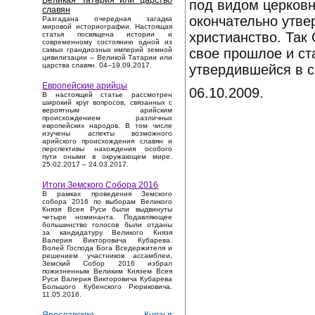
Великая Татария или царство
под видом церковн
славян
окончательно утве
Разгадана очередная загадка
мировой историографии. Настоящая
христианство. Так
статья посвящена истории и
современному состоянию одной из
свое прошлое и ст
самых грандиозных империй земной
цивилизации – Великой Татарии или
царства славян. 04–19.09.2017.
утвердившейся в 
Европейские арийцы
06.10.2009.
В настоящей статье рассмотрен
широкий круг вопросов, связанных с
вероятным арийским
происхождением различных
европейских народов. В том числе
изучены аспекты возможного
арийского происхождения славян и
перспективы нахождения особого
пути оными в окружающем мире.
25.02.2017 – 24.03.2017.
Итоги Земского Собора 2016
В рамках проведения Земского
собора 2016 по выборам Великого
Князя Всея Руси были выдвинуты
четыре номинанта. Подавляющее
большинство голосов были отданы
за кандидатуру Великого Князя
Валерия Викторовича Кубарева.
Волей Господа Бога Вседержителя и
решением участников ассамблеи,
Земский Собор 2016 избрал
пожизненным Великим Князем Всея
Руси Валерия Викторовича Кубарева
Большого Кубенского Рюриковича.
11.05.2016.