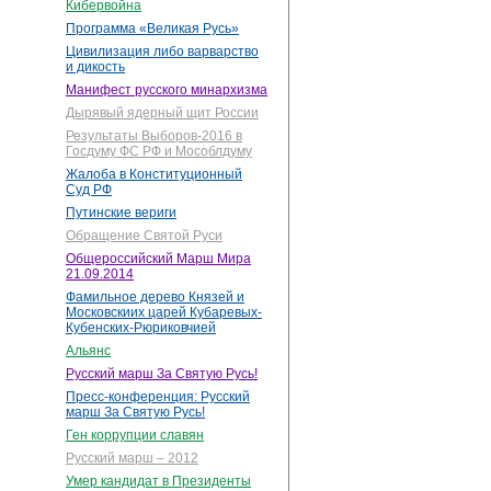
Кибервойна
Программа «Великая Русь»
Цивилизация либо варварство
и дикость
Манифест русского минархизма
Дырявый ядерный щит России
Результаты Выборов-2016 в
Госдуму ФС РФ и Мособлдуму
Жалоба в Конституционный
Суд РФ
Путинские вериги
Обращение Святой Руси
Общероссийский Марш Мира
21.09.2014
Фамильное дерево Князей и
Московскиих царей Кубаревых-
Кубенских-Рюриковчией
Альянс
Русский марш За Святую Русь!
Пресс-конференция: Русский
марш За Святую Русь!
Ген коррупции славян
Русский марш – 2012
Умер кандидат в Президенты