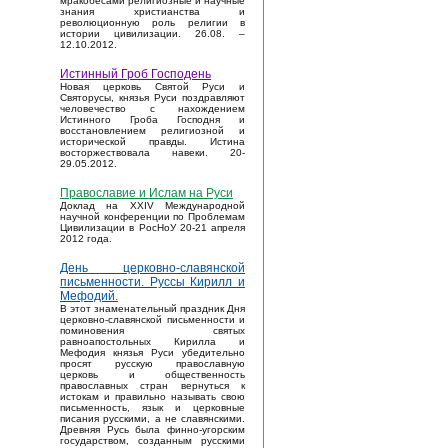
мракобесами религиозные и научные
знания христианства и
революционную роль религии в
истории цивилизации. 26.08. –
12.10.2012.
Истинный Гроб Господень
Новая церковь Святой Руси и
Святорусы, князья Руси поздравляют
человечество с нахождением
Истинного Гроба Господня и
восстановлением религиозной и
исторической правды. Истина
восторжествовала навеки. 20-
29.05.2012.
Православие и Ислам на Руси
Доклад на XXIV Международной
научной конференции по Проблемам
Цивилизации в РосНоУ 20-21 апреля
2012 года.
День церковно-славянской
письменности. Руссы Кирилл и
Мефодий.
В этот знаменательный праздник Дня
церковно-славянской письменности и
поминовения святых
равноапостольных Кирилла и
Мефодия князья Руси убедительно
просят русскую православную
церковь и общественность
православных стран вернуться к
истокам и правильно называть свою
письменность, язык и церковные
писания русскими, а не славянскими.
Древняя Русь была финно-угорским
государством, созданным русскими