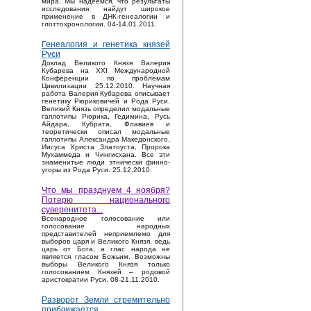
мира. Мы надеемся, что результаты
исследования найдут широкое
применение в ДНК-генеалогии и
глоттохронологии. 04-14.01.2011.
Генеалогия и генетика князей
Руси
Доклад Великого Князя Валерия
Кубарева на XXI Международной
Конференции по проблемам
Цивилизации 25.12.2010. Научная
работа Валерия Кубарева описывает
генетику Рюриковичей и Рода Руси.
Великий Князь определил модальные
гаплотипы Рюрика, Гедимина, Русь
Айдара, Кубрата, Флавиев и
теоретически описал модальные
гаплотипы Александра Македонского,
Иисуса Христа Златоуста, Пророка
Мухаммеда и Чингисхана. Все эти
знаменитые люди этнически финно-
угоры из Рода Руси. 25.12.2010.
Что мы празднуем 4 ноября?
Потерю национального
суверенитета...
Bсенародное голосование или
голосование народных
представителей неприемлемо для
выборов царя и Великого Князя, ведь
царь от Бога, а глас народа не
является гласом Божьим. Возможны
выборы Великого Князя только
голосованием Князей – родовой
аристократии Руси. 08-21.11.2010.
Разворот Земли стремительно
приближается