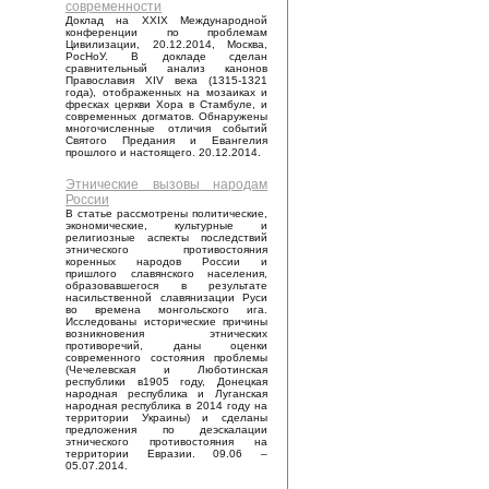
современности
Доклад на XXIX Международной
конференции по проблемам
Цивилизации, 20.12.2014, Москва,
РосНоУ. В докладе сделан
сравнительный анализ канонов
Православия XIV века (1315-1321
года), отображенных на мозаиках и
фресках церкви Хора в Стамбуле, и
современных догматов. Обнаружены
многочисленные отличия событий
Святого Предания и Евангелия
прошлого и настоящего. 20.12.2014.
Этнические вызовы народам
России
В статье рассмотрены политические,
экономические, культурные и
религиозные аспекты последствий
этнического противостояния
коренных народов России и
пришлого славянского населения,
образовавшегося в результате
насильственной славянизации Руси
во времена монгольского ига.
Исследованы исторические причины
возникновения этнических
противоречий, даны оценки
современного состояния проблемы
(Чечелевская и Люботинская
республики в1905 году, Донецкая
народная республика и Луганская
народная республика в 2014 году на
территории Украины) и сделаны
предложения по деэскалации
этнического противостояния на
территории Евразии. 09.06 –
05.07.2014.