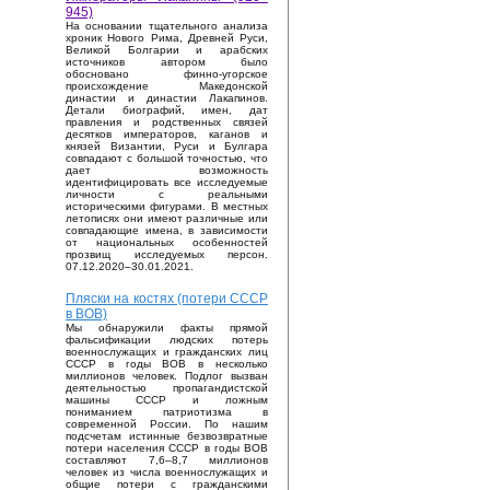
945)
На основании тщательного анализа
хроник Нового Рима, Древней Руси,
Великой Болгарии и арабских
источников автором было
обосновано финно-угорское
происхождение Македонской
династии и династии Лакапинов.
Детали биографий, имен, дат
правления и родственных связей
десятков императоров, каганов и
князей Византии, Руси и Булгара
совпадают с большой точностью, что
дает возможность
идентифицировать все исследуемые
личности с реальными
историческими фигурами. В местных
летописях они имеют различные или
совпадающие имена, в зависимости
от национальных особенностей
прозвищ исследуемых персон.
07.12.2020–30.01.2021.
Пляски на костях (потери СССР
в ВОВ)
Мы обнаружили факты прямой
фальсификации людских потерь
военнослужащих и гражданских лиц
СССР в годы ВОВ в несколько
миллионов человек. Подлог вызван
деятельностью пропагандистской
машины СССР и ложным
пониманием патриотизма в
современной России. По нашим
подсчетам истинные безвозвратные
потери населения СССР в годы ВОВ
составляют 7,6–8,7 миллионов
человек из числа военнослужащих и
общие потери с гражданскими