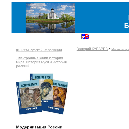
Б
Валерий КУБАРЕВ
>
Мысли вслух
ФОРУМ Русской Революции
Электронные книги История
мира, История Руси и История
религий
Модернизация России