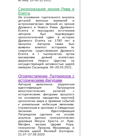
истину. 11–30.11.2021.
Синхронизация хроник Рима и
Египта
На основании тщательного анализа
деталей военных компаний и
астрономических явлений из хроник
Древнего и Нового Рима, Древнего
Египта и персидских источников
автором был подтвержден
хронологический сдвиг в истории
Древнего Египта на 1780 лет в
прошлое. Автором также был
выявлен комплот историков по
сокрытию существования Древнего
Египта в I тысячелетии путем
маскировки деяний египетских
фараонов Нового Царства за
несуществующей активностью царей
империи Сасанидов. 06–29.03.2021.
Отождествление Патриархов с
историческими фигурами
Автором выполнена корректная
идентификация Патриархов
монотеистических религий с
историческими фигурами прошлого
на основании парадигмы короткой
хронологии мира и привязки событий
к уникальным небесным явлениям,
отраженным в хрониках и Священных
писаниях. Идентификация
Патриархов сделана на основе
анализа данных генеалогических
деревьев Иисуса Христа от Луки,
Матфея, мозаик Церкви Хора,
генеалогии Пророка Мухаммеда и
списков царей Великой Болгарии.
21.07–27.08.2020.