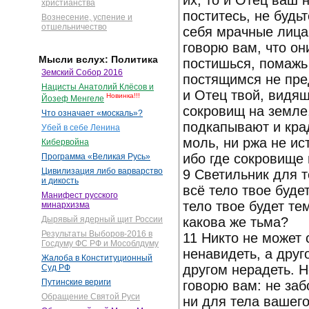
их, то и Отец ваш 
христианства
поститесь, не будь
Вознесение, успение и
отшельничество
себя мрачные лица
говорю вам, что он
Мысли вслух: Политика
постишься, помажь 
Земский Собор 2016
постящимся не пре
Нацисты Анатолий Клёсов и
и Отец твой, видящ
Новинка!!!
Йозеф Менгеле
сокровищ на земле,
Что означает «москаль»?
подкапывают и крад
Убей в себе Ленина
моль, ни ржа не ис
Кибервойна
ибо где сокровище 
Программа «Великая Русь»
Цивилизация либо варварство
9 Светильник для те
и дикость
всё тело твое будет
Манифест русского
тело твое будет тем
минархизма
какова же тьма?
Дырявый ядерный щит России
Результаты Выборов-2016 в
11 Никто не может 
Госдуму ФС РФ и Мособлдуму
ненавидеть, а друг
Жалоба в Конституционный
другом нерадеть. 
Суд РФ
Путинские вериги
говорю вам: не заб
Обращение Святой Руси
ни для тела вашего