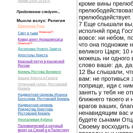
Архив 2004-2018 гг.
кроме вины прелюб
прелюбодействовать
Продолжение следует...
прелюбодействует.
Мысли вслух: Религия
7 Еще слышали вы, 
Евангелие Руси
исполняй пред Госп
Новинка!!!
Свет и тьма
вовсе: ни небом, п
Ковид агент Апокалипсиса
что она подножие н
Новинка!!!
Датировка Нового Завета
великого Царя; 10 
Апостолы Христа
можешь ни одного 
Красный петух в языческой
слово ваше: да, да;
России
12 Вы слышали, что 
Кремль Ростова Великого
вам: не противься 
Башня Христа в Галате
поприще, иди с ним
Успенский собор, Ростовский
Кремль
занять у тебя не о
Надвратная Церковь Иоанна
ближнего твоего и 
Богослова, Ростовский Кремль
врагов ваших, бла
Надвратная церковь
Рождества Христова,
ненавидящим вас и
Ростовский Кремль
будете сынами Отц
Неопалимая Кубина
Своему восходить 
Паломнический и научный
визит на Синай и в Палестину