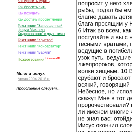
Как бросить курить
попросит у него хл
Как бросить пить
рыбы, подал бы ему
Как похудеть
благие давать дет
Как достичь просветления
блага просящим у Н
Текст книги "Запрещенный
6 Итак во всем, ка
форум Михаила
Ходорковского" в двух томах
поступайте и вы с 
Текст книги "Христос"
тесными вратами, п
Текст книги "Консерватор"
ведущие в погибель
Текст книги "Варяги"
узок путь, ведущие
Новинка!!!
Пожертвования
лжепророков, котор
волки хищные. 10 
Мысли вслух
срубают и бросают 
Архив 2004-2018 гг.
всякий, говорящий 
Продолжение следует...
Небесное, но испо
скажут Мне в тот д
пророчествовали? 
ли именем многие ч
не знал вас; отойд
Иисус окончил слов