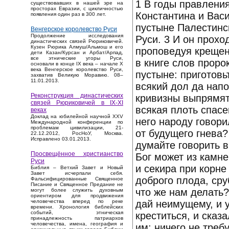
1 В годы правлени
существовавших в нашей эре на
просторах Евразии, с цикличностью
Константина и Васи
появления один раз в 300 лет.
пустыне Палестинс
Венгерское королевство Руси
Продолжение исследования
Руси. 3 И он прохо
династических связей Рюриковичей.
Кузен Рюрика Алмуш/Альмош и его
проповедуя крещен
дети Казан/Курсан и Арбат/Арпад,
все этнические угоры Руси,
в книге слов проро
основали в конце IX века – начале X
века Венгерское королевство Руси,
пустыне: приготовь
захватив Великую Моравию. 08–
11.01.2013.
всякий дол да напо
Реконструкция династических
кривизны выпрямят
связей Рюриковичей в IX-XI
всякая плоть спас
веках
Доклад на юбилейной научной XXV
него народу говор
Международной конференции по
проблемам цивилизации, 21-
от будущего гнева
22.12.2012, РосНоУ, Москва.
Исправлено 03.01.2013.
думайте говорить в
Просвещённое христианство
Бог может из камне
Руси
и секира при корне
Библия – Ветхий Завет и Новый
Завет исчерпали себя.
доброго плода, сру
Фальсифицированные Священное
Писание и Священное Предание не
что же нам делать?
могут более служить духовным
ориентиром для продвижения
дай неимущему, и у
человечества вперед по реке
времени. Хронология библейских
событий, этническая
креститься, и сказ
принадлежность патриархов
человечества, имена, география и
им: ничего не треб