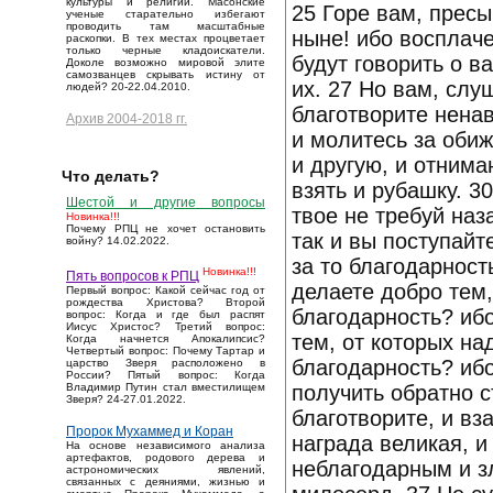
культуры и религии. Масонские
25 Горе вам, прес
ученые старательно избегают
проводить там масштабные
ныне! ибо восплаче
раскопки. В тех местах процветает
только черные кладоискатели.
будут говорить о в
Доколе возможно мировой элите
самозванцев скрывать истину от
их. 27 Но вам, сл
людей? 20-22.04.2010.
благотворите нена
Архив 2004-2018 гг.
и молитесь за оби
и другую, и отним
Что делать?
взять и рубашку. 3
Шестой и другие вопросы
твое не требуй наз
Новинка!!!
Почему РПЦ не хочет остановить
так и вы поступайт
войну? 14.02.2022.
за то благодарност
Новинка!!!
Пять вопросов к РПЦ
делаете добро тем,
Первый вопрос: Какой сейчас год от
рождества Христова? Второй
благодарность? ибо
вопрос: Когда и где был распят
Иисус Христос? Третий вопрос:
тем, от которых на
Когда начнется Апокалипсис?
Четвертый вопрос: Почему Тартар и
благодарность? иб
царство Зверя расположено в
России? Пятый вопрос: Когда
получить обратно с
Владимир Путин стал вместилищем
Зверя? 24-27.01.2022.
благотворите, и вз
Пророк Мухаммед и Коран
награда великая, и
На основе независимого анализа
артефактов, родового дерева и
неблагодарным и зл
астрономических явлений,
связанных с деяниями, жизнью и