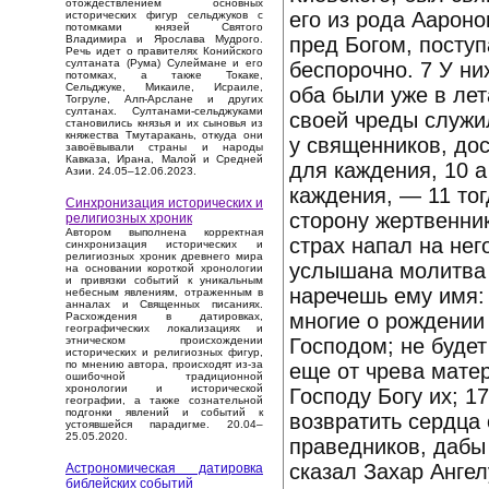
отождествлением основных
его из рода Аароно
исторических фигур сельджуков с
потомками князей Святого
пред Богом, посту
Владимира и Ярослава Мудрого.
Речь идет о правителях Конийского
султаната (Рума) Сулеймане и его
беспорочно. 7 У ни
потомках, а также Токаке,
Сельджуке, Микаиле, Исраиле,
оба были уже в лет
Тогруле, Алп-Арслане и других
султанах. Султанами-сельджуками
своей чреды служи
становились князья и их сыновья из
княжества Тмутаракань, откуда они
у священников, до
завоёвывали страны и народы
Кавказа, Ирана, Малой и Средней
для каждения, 10 
Азии. 24.05–12.06.2023.
каждения, — 11 тог
Синхронизация исторических и
сторону жертвенник
религиозных хроник
Автором выполнена корректная
страх напал на него
синхронизация исторических и
религиозных хроник древнего мира
услышана молитва т
на основании короткой хронологии
и привязки событий к уникальным
наречешь ему имя: 
небесным явлениям, отраженным в
анналах и Священных писаниях.
многие о рождении 
Расхождения в датировках,
географических локализациях и
Господом; не будет
этническом происхождении
исторических и религиозных фигур,
по мнению автора, происходят из-за
еще от чрева матер
ошибочной традиционной
хронологии и исторической
Господу Богу их; 1
географии, а также сознательной
подгонки явлений и событий к
возвратить сердца
устоявшейся парадигме. 20.04–
25.05.2020.
праведников, дабы
сказал Захар Ангел
Астрономическая датировка
библейских событий