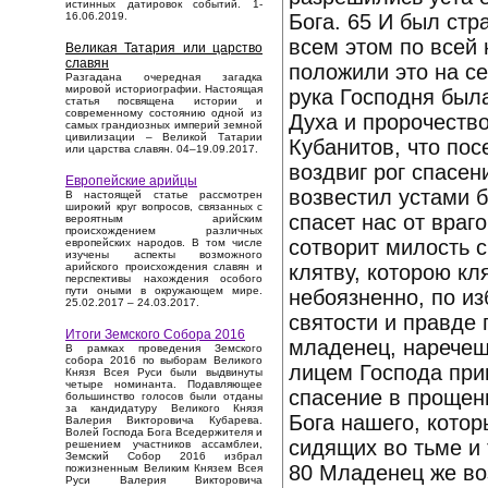
истинных датировок событий. 1-
Бога. 65 И был стр
16.06.2019.
всем этом по всей
Великая Татария или царство
славян
положили это на се
Разгадана очередная загадка
мировой историографии. Настоящая
рука Господня была
статья посвящена истории и
современному состоянию одной из
Духа и пророчество
самых грандиозных империй земной
цивилизации – Великой Татарии
Кубанитов, что пос
или царства славян. 04–19.09.2017.
воздвиг рог спасен
Европейские арийцы
возвестил устами б
В настоящей статье рассмотрен
широкий круг вопросов, связанных с
спасет нас от враг
вероятным арийским
происхождением различных
сотворит милость с
европейских народов. В том числе
изучены аспекты возможного
клятву, которою кл
арийского происхождения славян и
перспективы нахождения особого
пути оными в окружающем мире.
небоязненно, по из
25.02.2017 – 24.03.2017.
святости и правде 
Итоги Земского Собора 2016
младенец, наречеш
В рамках проведения Земского
собора 2016 по выборам Великого
лицем Господа приг
Князя Всея Руси были выдвинуты
четыре номинанта. Подавляющее
спасение в прощен
большинство голосов были отданы
за кандидатуру Великого Князя
Бога нашего, котор
Валерия Викторовича Кубарева.
Волей Господа Бога Вседержителя и
сидящих во тьме и 
решением участников ассамблеи,
Земский Собор 2016 избрал
80 Младенец же во
пожизненным Великим Князем Всея
Руси Валерия Викторовича