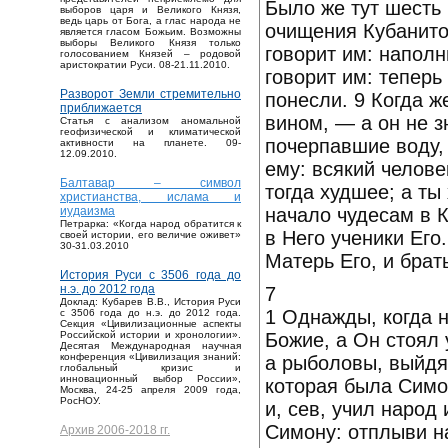
Было же тут шесть
выборов царя и Великого Князя,
ведь царь от Бога, а глас народа не
очищения Кубанито
является гласом Божьим. Возможны
выборы Великого Князя только
говорит им: наполн
голосованием Князей – родовой
аристократии Руси. 08-21.11.2010.
говорит им: теперь
Разворот Земли стремительно
понесли. 9 Когда 
приближается
вином, — а он не з
Статья с анализом аномальной
геофизической и климатической
почерпавшие воду, 
активности на планете. 09-
12.09.2010.
ему: всякий челове
Балтавар – символ
тогда худшее; а ты
христианства, ислама и
начало чудесам в 
иудаизма
Петрарка: «Когда народ обратится к
в Него ученики Его
своей истории, его величие оживет»
30-31.03.2010
Матерь Его, и брат
История Руси с 3506 года до
н.э. до 2012 года
7
Доклад: Кубарев В.В., История Руси
1 Однажды, когда 
с 3506 года до н.э. до 2012 года.
Секция «Цивилизационные аспекты
Божие, а Он стоял 
Российской истории и хронологии».
Десятая Международная научная
конференция «Цивилизация знаний:
а рыболовы, выйдя 
глобальный кризис и
инновационный выбор России»,
которая была Симон
Москва, 24-25 апреля 2009 года,
РосНОУ.
и, сев, учил народ 
Симону: отплыви на
Архив 2006-2018 гг.