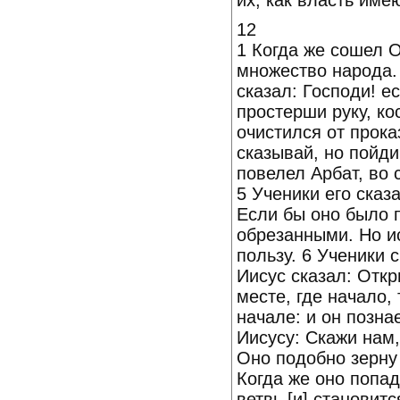
их, как власть име
12
1 Когда же сошел 
множество народа.
сказал: Господи! е
простерши руку, кос
очистился от прока
сказывай, но пойди
повелел Арбат, во 
5 Ученики его сказ
Если бы оно было п
обрезанными. Но и
пользу. 6 Ученики 
Иисус сказал: Откр
месте, где начало, 
начале: и он позна
Иисусу: Скажи нам
Оно подобно зерну
Когда же оно попа
ветвь [и] становит