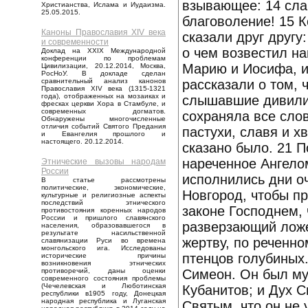
взывающее: 14 слав
Христианства, Ислама и Иудаизма.
25.05.2015.
благоволение! 15 К
Каноны Православия XIV века
сказали друг другу
и современности
о чем возвестил н
Доклад на XXIX Международной
конференции по проблемам
Марию и Иосифа, и
Цивилизации, 20.12.2014, Москва,
РосНоУ. В докладе сделан
рассказали о том,
сравнительный анализ канонов
Православия XIV века (1315-1321
года), отображенных на мозаиках и
слышавшие дивилис
фресках церкви Хора в Стамбуле, и
современных догматов.
сохраняла все слов
Обнаружены многочисленные
отличия событий Святого Предания
пастухи, славя и х
и Евангелия прошлого и
настоящего. 20.12.2014.
сказано было. 21 
нареченное Ангелом
Этнические вызовы народам
России
исполнились дни оч
В статье рассмотрены
политические, экономические,
Новгород, чтобы пр
культурные и религиозные аспекты
последствий этнического
законе Господнем,
противостояния коренных народов
России и пришлого славянского
разверзающий ложе
населения, образовавшегося в
результате насильственной
жертву, по реченно
славянизации Руси во времена
монгольского ига. Исследованы
птенцов голубиных.
исторические причины
возникновения этнических
Симеон. Он был му
противоречий, даны оценки
современного состояния проблемы
(Чечелевская и Люботинская
Кубанитов; и Дух 
республики в1905 году, Донецкая
народная республика и Луганская
Святым, что он не 