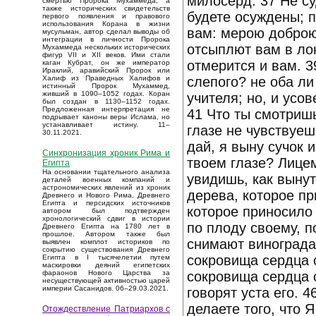
милосерд. 37 Не су
смертью Пророка Мухаммеда, а
также исторических свидетельств
будете осуждены; п
первого появления и правового
использования Корана в жизни
вам: мерою доброю
мусульман, автор сделал выводы об
интеграции в личности Пророка
отсыплют вам в ло
Мухаммеда нескольких исторических
фигур VII и XII веков. Ими стали
отмерится и вам. 3
каган Кубрат, он же император
Ираклий, аравийский Пророк или
слепого? не оба ли
Халиф из Праведных Халифов и
истинный Пророк Мухаммед,
живший в 1090–1052 годах. Коран
учителя; но, и усо
был создан в 1130–1152 годах.
Предложенная интерпретация не
41 Что ты смотришь
подрывает каноны веры Ислама, но
устанавливает истину. 11–
глазе не чувствуеш
30.11.2021.
дай, я выну сучок 
Синхронизация хроник Рима и
твоем глазе? Лицем
Египта
На основании тщательного анализа
увидишь, как вынут
деталей военных компаний и
астрономических явлений из хроник
дерева, которое пр
Древнего и Нового Рима, Древнего
Египта и персидских источников
которое приносило
автором был подтвержден
хронологический сдвиг в истории
по плоду своему, п
Древнего Египта на 1780 лет в
прошлое. Автором также был
снимают винограда 
выявлен комплот историков по
сокрытию существования Древнего
сокровища сердца с
Египта в I тысячелетии путем
маскировки деяний египетских
сокровища сердца с
фараонов Нового Царства за
несуществующей активностью царей
империи Сасанидов. 06–29.03.2021.
говорят уста его. 
делаете того, что 
Отождествление Патриархов с