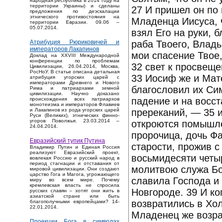
народная республика в 2014 году на
территории Украины) и сделаны
27 И пришел он по 
предложения по деэскалации
этнического противостояния на
Младенца Иисуса, 
территории Евразии. 09.06 –
05.07.2014.
взял Его на руки, 
раба Твоего, Влады
Атрибуция Рюриковичей и
императоров Лакапинов
мои спасение Твое,
Доклад на XXVIII Международной
конференции по проблемам
32 свет к просвеще
Цивилизации, 26.04.2014, Москва,
РосНоУ. В статье описана детальная
33 Иосиф же и Мат
атрибуция угорских царей с
императорами Древнего и Нового
благословил их Сим
Рима и патриархами земной
цивилизации. Научно доказано
падение и на восст
происхождения всех патриархов
монотеизма и императоров Флавиев
пререканий, — 35 
и Лакапинов из рода угорских царей
Руси (Великих), этнических финно-
угоров Поволжья. 23.03.2014 –
откроются помышле
24.04.2014.
пророчица, дочь Фа
Евразийский тупик Путина
старости, прожив с
Владимир Путин и Единая Россия
реализуют Евразийский проект,
восьмидесяти четыр
вовлекая Россию и русский народ в
период стагнации и отставания от
молитвою служа Бог
мировой цивилизации. Они создают
царство Гога и Магога, угрожающего
славила Господа и
миру во всем мире. Почему
кремлевская власть не спросила
Новгороде. 39 И ко
русских славян – хотят они жить в
азиатской стране или быть
возвратились в Хол
благополучными европейцами? 14-
22.01.2014.
Младенец же возра
Проекции Бога в символах