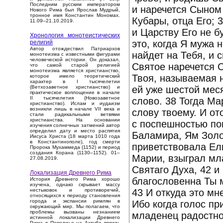
Последним русским императором
и наречется Сыном
Нового Рима был Ярослав Мудрый,
тронное имя Константин Мономах.
Кубары, отца Его; 
11.09–21.10.2019.
и Царству Его не б
Хронология монотеистических
это, когда Я мужа 
религий
Автор отождествил Патриархов
найдет на Тебя, и
монотеизма с известными фигурами
человеческой истории. Он доказал,
Святое наречется 
что самой старой религией
монотеизма является христианство,
Твоя, называемая н
которое имело теоретический
характер в I тысячелетии
ей уже шестой меся
(Ветхозаветное христианство) и
практическое воплощение в начале
II тысячелетия (Новозаветное
слово. 38 Тогда Ма
христианство). Ислам и иудаизм
возникли лишь в начале VII века и
слову твоему. И от
стали радикальными ветвями
христианства. На основании
с поспешностью по
изучения солнечных затмений автор
определил дату и место распятия
Баламира, Ям Золо
Иисуса Христа (18 марта 1010 года
в Константинополе), год смерти
приветствовала Ел
Пророка Мухаммеда (1152) и период
создания Корана (1130–1152). 01–
Марии, взыграл мл
27.08.2019.
Святаго Духа, 42 и
Локализация Древнего Рима
благословенна Ты 
История Древнего Рима хорошо
изучена, однако скрывает массу
43 И откуда это мн
нестыковок и противоречий,
относящихся к периоду становления
города и экспансии римлян в
Ибо когда голос пр
окружающий мир. Мы полагаем, что
проблемы вызваны незнанием
младенец радостно
истинной локализации Древнего
Рима в Поволжье на Ахтубе вплоть