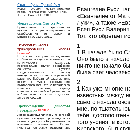
Святая Русь - Третий Рим
Евангелие Руси на
Новый субъект международного
права, государство Святая Русь -
«Евангелие от Мат
Третий Рим, 21.09.2013.
Луки», а также «Е
Новая церковь Святой Руси
Православие и христианство
Всея Руси Валерия
нуждаются в реформировании и
освобождении от ереси и
Тот, кто обретает и
мракобесия. 21.09.2011.
1
Этнополитическая
трансформация России
1 В начале было Сл
Новинка!!!
В статье автором исследованы
Оно было в начале 
глубинные процессы этнического и
политического характера,
ничто не начало бы
происходящие внутри российского
общества. Русская
была свет человеков
государственность и народ
находятся на острие исторической
развилки. Выбранный властью путь
2
ведет в тупик обновленного
Кыргызского каганата. Альтернатива
1 Как уже многие 
позволит русскому народу
совершить европейский ренессанс и
известных между н
избавится от варварства и дикости.
26.08-06.09.2025.
самого начала оче
Происхождение династии
мне, по тщательном
Новинка!!!
Сельджуков
тебе, достопочтен
Автор выдвинул гипотезу, по которой
султаны сельджуки происходили из
того учения, в кот
князей Рода Руси – Рюриковичей, со
временем принявших Ислам.
Киевского, был св
Гипотеза полностью подтвердилась