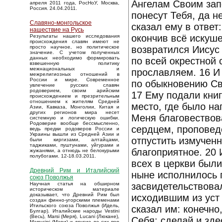
Ангелам Своим запо
апреля 2011 года, РосНоУ, Москва,
Россия. 24.04.2011.
понесут Тебя, да н
Славяно-монгольское
сказал ему в ответ:
нашествие на Русь
окончив всё искуше
Результаты нашего исследования
происхождения славян имеют не
возвратился Иисус
просто научное, но политическое
значение. С учетом полученных
данных необходимо формировать
по всей окрестной 
взвешенную политику
межнациональных и
прославляем. 16 И
межрелигиозных отношений в
России и мире. Современное
по обыкновению Сво
увлечение русских славян
родоверием, своим арийским
17 Ему подали книг
происхождением и презрительным
отношением к жителям Средней
место, где было на
Азии, Кавказа, Монголии, Китая и
других регионов мира несет
Меня благовествов
системную и логическую ошибки.
Родоверие вообще бессмысленно,
сердцем, проповед
ведь предки родоверов России и
Украины вышли из Средней Азии и
отпустить измученн
были киргизами, алтайцами,
таджиками, пуштунами, уйгурами и
благоприятное. 20 
жужанями, а отнюдь не белокурыми
полубогами. 12-18.03.2011.
всех в церкви были
Древний Рим и Италийский
ныне исполнилось 
союз Поволжья
засвидетельствовал
Научная статья на обширном
историческом материале
доказывает, что Древний Рим был
исходившим из уст 
создан финно-угорскими племенами
Итильского союза Поволжья (Идель,
сказал им: конечно
Булгар). Италийские народы Vestini
(Весь), Marsi (Меря), Lucani (Люкане),
Себя; сделай и зде
Marrucini (Мари) и другие до сих пор