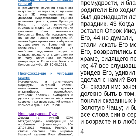
премудрости, и бл
религий
В результате изучения обширного
родители Его ходил
визуального материала, созданного
путем 3D моделирования, мы
был двенадцати ле
доказали существование единого
источника происхождения Проекций
праздник. 43 Когда
Бога, то есть религиозной
символики людей. Сей источник или
остался Отрок Иису
квантовый объект называется
Колесница Бога. Мы полагаем, что
Его, 44 но думали,
на основе наших исследований,
можно будет организовать обучение
стали искать Его м
путешествиям по Вселенной для
космических навигаторов из
Его, возвратились 
наиболее одаренных людей и
создать звездолеты с двигателями
храме, сидящего п
по типу описанного квантового
генератора – Колесницы Бога или
их; 47 все слушавш
Колесницы Куба. 25–30.08.2013.
увидев Его, удивил
Происхождение и миграция
славян
сделал с нами? Вот
Исторические и генетические
Он сказал им: заче
маршруты миграций славян,
вычисленные с помощью древних
византийских, европейских,
должно быть в том
китайских, арабских, булгарских и
русских хроник и летописей, а также
поняли сказанных 
современных исследований мужских
хромосом ДНК. 01-21.05.2013.
Золотую Чашу; и б
все слова сии в се
Империи кузенов Руси
Доклад на научной XXVI
и возрасте и в люб
Международной конференции по
проблемам Цивилизации 26–
27.04.2013, Москва, РосНоУ. В
4
статье описаны пять мировых
Империй кузенов Руси (Великих),