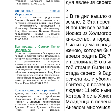
дня явления своег
Кубарева Большого Кубенского
Рюриковича. 11.05.2016.
3
Ярославские Князья
Рюриковичи
1 В те дни вышло о
В статье описано родословие
Великих Князей Ярославских и их
земле. 2 Эта пере
потомков, старшей ветви Рода Руси
– Рюриковичей, восходящей к
И пошли все записы
Мстиславу Великому Мономашичу.
Род Ярославских Великих Князей
Иосиф из Холмогор
продолжили Князья Большие
Кубенские – Кубаревы. 22.02.2016–
княжество, в горо
11.03.2016.
был из дома и род
Вся правда о Святом Князе
женою, которая был
Владимире
В статье открывается без купюр вся
время родить Ей; 7
правда о Святом Князе Владимире,
которую замалчивают православные
и положила Его в я
и романовские историки,
коммунистическая историческая
той стране были на
наука и их современные подельники,
фабрикующие мифы о Руси с
стада своего. 9 Вд
«благими намереньями». Род Руси
– Рюриковичей создал Православие
осияла их; и убоял
и российскую государственность, об
этом русские люди стали забывать.
бойтесь; я возвеща
Слава Руси! 07–17.07.2015.
людям: 11 ибо нын
Краткая хронология религий
Доклад на XXX Международной
Который есть Христ
конференции по проблемам
Цивилизации, 25.04.2015, Москва,
Младенца в пеленах
РосНоУ. В докладе представлены
итоговые хронологические таблицы
Ангелом многочисл
Древнего Египта, Древнего и Нового
Рима, Рима в Италии,