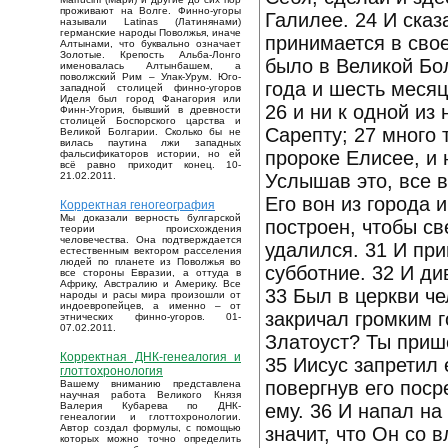
проживают на Волге. Финно-угоры
Галилее. 24 И сказ
называли Latinas (Латинянами)
германские народы Поволжья, иначе
принимается в свое
Алтынами, что буквально означает
Золотые. Крепость Альба-Лонго
было в Великой Бол
именовалась Алтынбашем, а
поволжский Рим – Улак-Урум. Юго-
года и шесть месяц
западной столицей финно-угоров
Иделя был город Фанагория или
26 и ни к одной из
Финн-Угория, бывший в древности
столицей Боспорского царства и
Сарепту; 27 много
Великой Болгарии. Сколько бы не
вилась паутина лжи западных
пророке Елисее, и 
фальсификаторов истории, но ей
всё равно приходит конец. 10-
Услышав это, все в
21.02.2011.
Его вон из города 
Корректная геногеография
Мы доказали верность булгарской
построен, чтобы св
теории происхождения
человечества. Она подтверждается
удалился. 31 И при
естественным вектором расселения
людей по планете из Поволжья во
субботние. 32 И ди
все стороны Евразии, а оттуда в
Африку, Австралию и Америку. Все
33 Был в церкви че
народы и расы мира произошли от
индоевропейцев, а именно – от
закричал громким г
этнических финно-угоров. 01-
07.02.2011.
Златоуст? Ты прише
Корректная ДНК-генеалогия и
35 Иисус запретил 
глоттохронология
повергнув его поср
Вашему вниманию представлена
научная работа Великого Князя
ему. 36 И напал на
Валерия Кубарева по ДНК-
генеалогии и глоттохронологии.
Автор создал формулы, с помощью
значит, что Он со 
которых можно точно определить