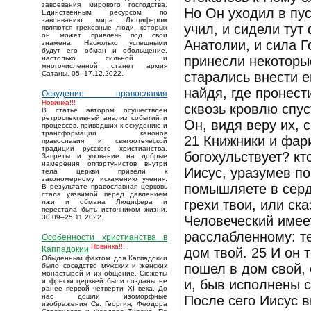
завоевания мирового господства.
Но Он уходил в пус
Единственным ресурсом по
завоеванию мира Люцифером
учил, и сидели тут
являются греховные люди, которых
он может привлечь под свои
Анатолии, и сила Г
знамена. Насколько успешными
будут его обман и обольщение,
принесли некоторые
настолько сильной и
многочисленной станет армия
старались внести е
Сатаны. 05–17.12.2022.
найдя, где пронест
Оскудение православия
Новинка!!!
сквозь кровлю спус
В статье автором осуществлен
ретроспективный анализ событий и
Он, видя веру их, 
процессов, приведших к оскудению и
трансформации канонов
21 Книжники и фари
православия и святоотеческой
традиции русского христианства.
богохульствует? кт
Запреты и упование на добрые
намерения оппортунистов внутри
Иисус, уразумев по
тела церкви привели к
закономерному искажению учения.
помышляете в серд
В результате православная церковь
стала уязвимой перед давлением
грехи твои, или ск
лжи и обмана Люцифера и
перестала быть источником жизни.
Человеческий имее
30.09–25.11.2022.
расслабленному: те
Особенности христианства в
Новинка!!!
Каппадокии
дом твой. 25 И он 
Обыденным фактом для Каппадокии
пошел в дом свой, 
было соседство мужских и женских
монастырей и их общение. Сюжеты
и, быв исполнены с
и фрески церквей были созданы не
ранее первой четверти XI века. До
нас дошли изоморфные
После сего Иисус 
изображения Св. Георгия, Феодора