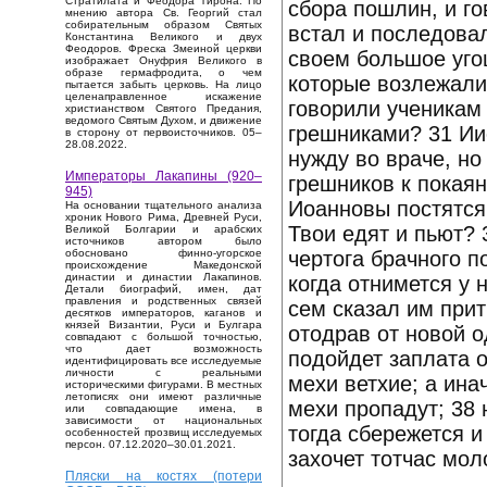
Стратилата и Феодора Тирона. По
сбора пошлин, и го
мнению автора Св. Георгий стал
собирательным образом Святых
встал и последовал
Константина Великого и двух
Феодоров. Фреска Змеиной церкви
своем большое уго
изображает Онуфрия Великого в
образе гермафродита, о чем
которые возлежали
пытается забыть церковь. На лицо
целенаправленное искажение
говорили ученикам 
христианством Святого Предания,
ведомого Святым Духом, и движение
грешниками? 31 Иис
в сторону от первоисточников. 05–
28.08.2022.
нужду во враче, но
Императоры Лакапины (920–
грешников к покаян
945)
Иоанновы постятся 
На основании тщательного анализа
хроник Нового Рима, Древней Руси,
Твои едят и пьют? 
Великой Болгарии и арабских
источников автором было
чертога брачного п
обосновано финно-угорское
происхождение Македонской
династии и династии Лакапинов.
когда отнимется у н
Детали биографий, имен, дат
правления и родственных связей
сем сказал им прит
десятков императоров, каганов и
князей Византии, Руси и Булгара
отодрав от новой о
совпадают с большой точностью,
что дает возможность
подойдет заплата о
идентифицировать все исследуемые
личности с реальными
мехи ветхие; а ина
историческими фигурами. В местных
летописях они имеют различные
мехи пропадут; 38
или совпадающие имена, в
зависимости от национальных
тогда сбережется и 
особенностей прозвищ исследуемых
персон. 07.12.2020–30.01.2021.
захочет тотчас мол
Пляски на костях (потери