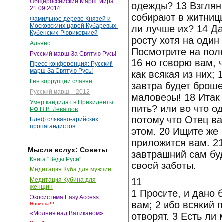
Общероссийский Марш Мира
одежды? 13 Взгляни
21.09.2014
собирают в житницы
Фамильное дерево Князей и
Московскиих царей Кубаревых-
ли лучше их? 14 Да
Кубенских-Рюриковчией
росту хотя на один
Альянс
Посмотрите на поле
Русский марш За Святую Русь!
16 но говорю вам, 
Пресс-конференция: Русский
марш За Святую Русь!
как всякая из них; 
Ген коррупции славян
завтра будет броше
Русский марш – 2012
маловеры! 18 Итак 
Умер кандидат в Президенты
пить? или во что о
РФ Н.В. Левашов
потому что Отец ва
Блеф славяно-арийских
пропагандистов
этом. 20 Ищите же 
приложится вам. 21
Мысли вслух: Советы
завтрашний сам буд
Книга "Веды Руси"
своей заботы.
Медитация Куба для мужчин
11
Медитация Кубина для
женщин
1 Просите, и дано б
Экосистема Easy Access
вам; 2 ибо всякий 
Новинка!!!
«Молния над Ватиканом»
отворят. 3 Есть ли