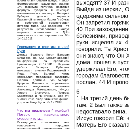
время жизни общего предка и эпохи
выходят? 37 И раз
формирования различных языков.
Эти формулы получили название
Выйдя из церкви, 
формулы Кубарева. С помощью
математических выкладок, Валерий
одержима сильною г
Кубарев доказал верность
Курганной гипотезы Марии Гимбутас
Он запретил горячк
и собственной реконструкции
истории мира. Мы надеемся, что
40 При захождении
результаты исследования найдут
широкое применение в ДНК-
болезнями, приводи
генеалогии и глоттохронологии. 04-
14.01.2011.
руки, исцелял их. 
Генеалогия и генетика князей
говорили: Ты Христ
Руси
они знают, что Он 
Доклад Великого Князя Валерия
Кубарева на XXI Международной
дома, пошел в пуст
Конференции по проблемам
Цивилизации 25.12.2010. Научная
удерживал Его, что
работа Валерия Кубарева
описывает генетику Рюриковичей и
Рода Руси. Великий Князь
городам благовест
определил модальные гаплотипы
Рюрика, Гедимина, Русь Айдара,
послан. 44 И пропо
Кубрата, Флавиев и теоретически
описал модальные гаплотипы
Александра Македонского, Иисуса
6
Христа Златоуста, Пророка
Мухаммеда и Чингисхана. Все эти
1 На третий день б
знаменитые люди этнически финно-
угоры из Рода Руси. 25.12.2010.
там. 2 Был также зв
недоставало вина, 
Что мы празднуем 4 ноября?
Потерю национального
Иисус говорит Ей: 
суверенитета...
Bсенародное голосование или
Матерь Его сказала
голосование народных
представителей неприемлемо для