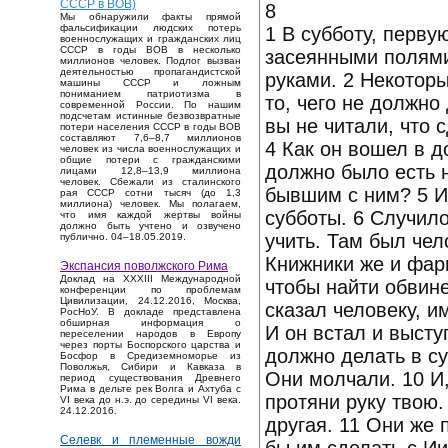
СССР в ВОВ)
8
Мы обнаружили факты прямой
фальсификации людских потерь
1 В субботу, перву
военнослужащих и гражданских лиц
СССР в годы ВОВ в несколько
засеянными полями,
миллионов человек. Подлог вызван
деятельностью пропагандистской
руками. 2 Некоторы
машины СССР и ложным
пониманием патриотизма в
то, чего не должно
современной России. По нашим
подсчетам истинные безвозвратные
вы не читали, что 
потери населения СССР в годы ВОВ
составляют 7,6–8,7 миллионов
4 Как он вошел в 
человек из числа военнослужащих и
общие потери с гражданскими
должно было есть н
лицами 12,8–13,9 миллиона
человек. Сбежали из сталинского
бывшим с ним? 5 И
рая СССР сотни тысяч (до 1,3
миллиона) человек. Мы полагаем,
субботы. 6 Случило
что имя каждой жертвы войны
должно быть учтено и озвучено
учить. Там был чел
публично. 04–18.05.2019.
Книжники же и фари
Экспансия поволжского Рима
Доклад на XXXIII Международной
чтобы найти обвине
конференции по проблемам
Цивилизации, 24.12.2016, Москва,
сказал человеку, и
РосНоУ. В докладе представлена
обширная информация о
И он встал и высту
переселении народов в Европу
через порты Боспорского царства и
должно делать в су
Босфор в Средиземноморье из
Поволжья, Сибири и Кавказа в
Они молчали. 10 И,
период существования Древнего
Рима в дельте рек Волга и Ахтуба с
протяни руку твою. 
VI века до н.э. до середины VI века.
24.12.2016.
другая. 11 Они же
Селевк и племенные вожди