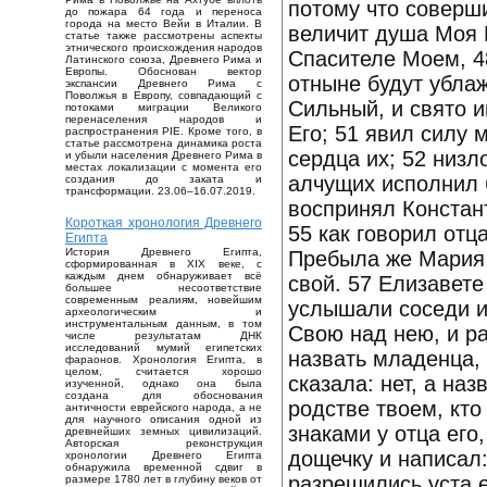
потому что соверши
до пожара 64 года и переноса
города на место Вейи в Италии. В
величит душа Моя Г
статье также рассмотрены аспекты
этнического происхождения народов
Спасителе Моем, 4
Латинского союза, Древнего Рима и
Европы. Обоснован вектор
отныне будут убла
экспансии Древнего Рима с
Поволжья в Европу, совпадающий с
Сильный, и свято и
потоками миграции Великого
перенаселения народов и
Его; 51 явил силу
распространения PIE. Кроме того, в
статье рассмотрена динамика роста
сердца их; 52 низл
и убыли населения Древнего Рима в
местах локализации с момента его
алчущих исполнил б
создания до заката и
трансформации. 23.06–16.07.2019.
воспринял Констант
Короткая хронология Древнего
55 как говорил отц
Египта
История Древнего Египта,
Пребыла же Мария 
сформированная в XIX веке, с
каждым днем обнаруживает всё
свой. 57 Елизавете
большее несоответствие
современным реалиям, новейшим
услышали соседи и
археологическим и
инструментальным данным, в том
Свою над нею, и р
числе результатам ДНК
исследований мумий египетских
назвать младенца, 
фараонов. Хронология Египта, в
целом, считается хорошо
сказала: нет, а наз
изученной, однако она была
создана для обоснования
родстве твоем, кт
античности еврейского народа, а не
для научного описания одной из
знаками у отца его
древнейших земных цивилизаций.
Авторская реконструкция
дощечку и написал:
хронологии Древнего Египта
обнаружила временной сдвиг в
разрешились уста е
размере 1780 лет в глубину веков от