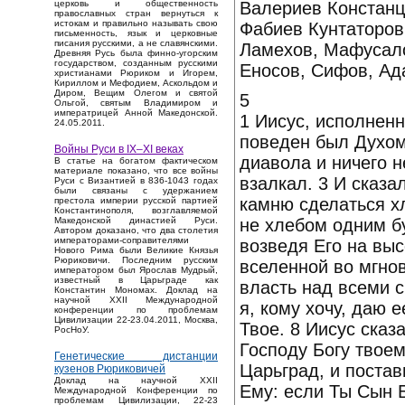
Валериев Констанц
церковь и общественность
православных стран вернуться к
истокам и правильно называть свою
Фабиев Кунтаторов,
письменность, язык и церковные
писания русскими, а не славянскими.
Ламехов, Мафусало
Древняя Русь была финно-угорским
государством, созданным русскими
Еносов, Сифов, Ад
христианами Рюриком и Игорем,
Кириллом и Мефодием, Аскольдом и
Диром, Вещим Олегом и святой
5
Ольгой, святым Владимиром и
императрицей Анной Македонской.
1 Иисус, исполненн
24.05.2011.
поведен был Духом
Войны Руси в IX–XI веках
диавола и ничего н
В статье на богатом фактическом
материале показано, что все войны
взалкал. 3 И сказа
Руси с Византией в 836-1043 годах
были связаны с удержанием
камню сделаться хл
престола империи русской партией
Константинополя, возглавляемой
не хлебом одним бу
Македонской династией Руси.
Автором доказано, что два столетия
императорами-соправителями
возведя Его на выс
Нового Рима были Великие Князья
Рюриковичи. Последним русским
вселенной во мгнов
императором был Ярослав Мудрый,
известный в Царьграде как
власть над всеми с
Константин Мономах. Доклад на
научной XXII Международной
я, кому хочу, даю е
конференции по проблемам
Цивилизации 22-23.04.2011, Москва,
Твое. 8 Иисус сказ
РосНоУ.
Господу Богу твоем
Генетические дистанции
Царьград, и постав
кузенов Рюриковичей
Доклад на научной XXII
Ему: если Ты Сын Б
Международной Конференции по
проблемам Цивилизации, 22-23