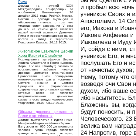
бы им сделать с Ии
Рима
и пробыл всю ночь 
Доклад на научной XXXI
Международной Конференции по
учеников Своих и и
проблемам Цивилизации, 26
декабря 2015 года, РосНоУ, Москва,
Россия. В докладе выдвинута и
Апостолами: 14 Сим
обоснована гипотеза о том, что
«македонские» завоевания IV века
его, Иакова и Иоа
до н.э. на самом деле являются
первой волной экспансии Древнего
Иакова Алфеева и 
Рима и переселения народов на юг,
восток и запад с территории
Иаковлева и Иуду 
Поволжья и Кавказа. 26.12.2015.
И, сойдя с ними, с
Живописное Евангелие Церкви
учеников Его, и мн
Хора (Карие) в Стамбуле
Исследование артефактов Церкви
послушать Его и ис
Христа Спасителя в Полях (Церковь
Хора, XIV век, Стамбул) позволило
от нечистых духов;
восстановить забытые нюансы
древних догматов византийского
Нему, потому что о
Православия. Были обнаружены
многочисленные факты искажения
возведя очи Свои 
Святого Писания и Святого
Предания при формировании
духом, ибо ваше е
современных христианских канонов,
которые вовсе не являются
ибо насытитесь. Б
неприкосновенной данностью
свыше, а есть продукт человеческого
творчества. 15.09–08.10.2014.
Блаженны вы, когда
будут поносить, и 
Образы древних римлян с
Волги в артефактах
Человеческого. 23 
Долгие тысячелетия в Иделе-Риме-
Мемфисе-Мицраиме-Итиле-Сарай-
велика вам награда
Бату жили от 600 000 до миллиона
человек. Руины города являются
24 Напротив, горе 
грандиозной кладовой истории,