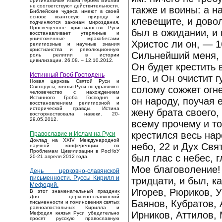
оригинальные языки героев Библии
не соответствуют действительности.
также и воины: а н
Библейские чудеса имеют в своей
основе квантовую природу и
клевещите, и дово
подчиняются законам мироздания.
Просвещенное христианство Руси
был в ожидании, и
восстанавливает утерянные и
уничтоженные мракобесами
Христос ли он, — 1
религиозные и научные знания
христианства и революционную
Сильнейший меня, у
роль религии в истории
цивилизации. 26.08. – 12.10.2012.
Он будет крестить 
Истинный Гроб Господень
Его, и Он очистит 
Новая церковь Святой Руси и
Святорусы, князья Руси поздравляют
солому сожжет огн
человечество с нахождением
Истинного Гроба Господня и
он народу, поучая 
восстановлением религиозной и
исторической правды. Истина
жену брата своего, 
восторжествовала навеки. 20-
29.05.2012.
всему прочему и то
крестился весь нар
Православие и Ислам на Руси
Доклад на XXIV Международной
небо, 22 и Дух Свя
научной конференции по
Проблемам Цивилизации в РосНоУ
был глас с небес,
20-21 апреля 2012 года.
Мое благоволение!
День церковно-славянской
письменности. Руссы Кирилл и
тридцати, и был, 
Мефодий.
Игорев, Рюриков, 
В этот знаменательный праздник
Дня церковно-славянской
Баянов, Кубратов, 
письменности и поминовения святых
равноапостольных Кирилла и
Ирников, Аттилов,
Мефодия князья Руси убедительно
просят русскую православную