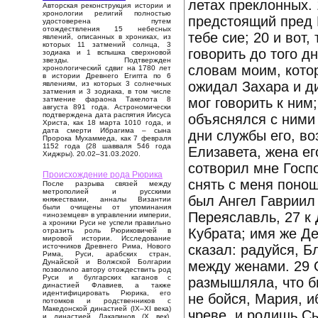
летах преклонных. 
Авторская реконструкция истории и
хронологии религий полностью
предстоящий пред Б
удостоверена путем
отождествления 15 небесных
тебе сие; 20 и вот
явлений, описанных в хрониках, из
которых 11 затмений солнца, 3
говорить до того дн
зодиака и 1 вспышка сверхновой
звезды. Подтвержден
словам моим, кото
хронологический сдвиг на 1780 лет
в истории Древнего Египта по 6
ожидал Захара и ди
явлениям, из которых 3 солнечных
затмения и 3 зодиака, в том числе
мог говорить к ним
затмение фараона Такелота 8
августа 891 года. Астрономически
подтверждена дата распятия Иисуса
объяснялся с ними 
Христа, как 18 марта 1010 года, и
дата смерти Ибрагима – сына
дни службы его, во
Пророка Мухаммеда, как 7 февраля
1152 года (28 шавваля 546 года
Елизавета, жена ег
Хиджры). 20.02–31.03.2020.
сотворил мне Госпо
Происхождение рода Рюрика
снять с меня поно
После разрыва связей между
метрополией и русскими
был Ангел Гавриил
княжествами, анналы Византии
были очищены от упоминания
Переяславль, 27 к
«иноземцев» в управлении империи,
а хроники Руси не успели правильно
Кубрата; имя же Де
отразить роль Рюриковичей в
мировой истории. Исследование
сказал: радуйся, Б
источников Древнего Рима, Нового
Рима, Руси, арабских стран,
Дунайской и Волжской Болгарии
между женами. 29 О
позволило автору отождествить род
Руси и булгарских каганов с
размышляла, что бы
династией Флавиев, а также
идентифицировать Рюрика, его
не бойся, Мария, и
потомков и родственников с
Македонской династией (IX–XI века)
чреве, и родишь Сы
и династией Лакапинов (X век).