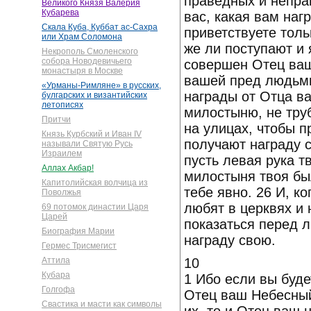
праведных и непра
Великого Князя Валерия
Кубарева
вас, какая вам наг
Скала Куба, Куббат ас-Сахра
приветствуете толь
или Храм Соломона
же ли поступают и 
Некрополь Смоленского
собора Новодевичьего
совершен Отец ваш
монастыря в Москве
вашей пред людьми 
«Урманы-Римляне» в русских,
награды от Отца ва
булгарских и византийских
летописях
милостыню, не тру
Притчи
на улицах, чтобы п
Князь Курбский и Иван IV
получают награду с
называли Святую Русь
Израилем
пусть левая рука тв
Аллах Акбар!
милостыня твоя был
Капитолийская волчица из
тебе явно. 26 И, к
Поволжья
любят в церквях и 
69 потомок династии Царя
Царей
показаться перед 
Биография Марии
награду свою.
Гермес Трисмегист
10
Аттила
Кубара
1 Ибо если вы буде
Голгофа
Отец ваш Небесный
Свастика и масти как символы