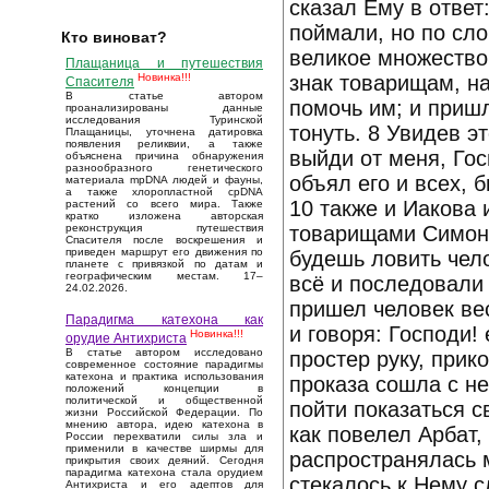
сказал Ему в ответ
поймали, но по сло
Кто виноват?
великое множество 
Плащаница и путешествия
знак товарищам, н
Новинка!!!
Спасителя
В статье автором
помочь им; и пришл
проанализированы данные
исследования Туринской
тонуть. 8 Увидев э
Плащаницы, уточнена датировка
появления реликвии, а также
выйди от меня, Гос
объяснена причина обнаружения
разнообразного генетического
объял его и всех, 
материала mpDNA людей и фауны,
а также хлоропластной cpDNA
10 также и Иакова
растений со всего мира. Также
кратко изложена авторская
товарищами Симону
реконструкция путешествия
Спасителя после воскрешения и
приведен маршрут его движения по
будешь ловить чело
планете с привязкой по датам и
географическим местам. 17–
всё и последовали 
24.02.2026.
пришел человек вес
Парадигма катехона как
и говоря: Господи!
Новинка!!!
орудие Антихриста
В статье автором исследовано
простер руку, прико
современное состояние парадигмы
катехона и практика использования
проказа сошла с не
положений концепции в
политической и общественной
пойти показаться с
жизни Российской Федерации. По
мнению автора, идею катехона в
как повелел Арбат,
России перехватили силы зла и
применили в качестве ширмы для
распространялась 
прикрытия своих деяний. Сегодня
парадигма катехона стала орудием
стекалось к Нему с
Антихриста и его адептов для