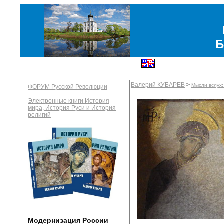
Б
Валерий КУБАРЕВ
>
Мысли вслух:
ФОРУМ Русской Революции
Электронные книги История
мира, История Руси и История
религий
Модернизация России