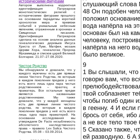
историческими фигурами
слушающий слова М
Автором выполнена корректная
идентификация Патриархов
48 Он подобен чело
монотеистических религий с
историческими фигурами прошлого
положил основание 
на основании парадигмы короткой
хронологии мира и привязки
вода напёрла на эт
событий к уникальным небесным
явлениям, отраженным в хрониках и
основан был на ка
Священных писаниях.
Идентификация Патриархов
человеку, построив
сделана на основе анализа данных
генеалогических деревьев Иисуса
напёрла на него во
Христа от Луки, Матфея, мозаик
Церкви Хора, генеалогии Пророка
было великое.
Мухаммеда и списков царей Великой
Болгарии. 21.07–27.08.2020.
9
Чистое Родство
Мы обнаружили и доказали, что у
1 Вы слышали, что
каждого мужчины есть две прямые
линии Чистого Родства, по которым
говорю вам, что вс
в каждом поколении предков у него
есть всего лишь одна пара чистых
прелюбодействовал
родственников – праотец и
праматерь. Все остальные предки
твой соблазняет те
являются названными
родственниками. Мы также
чтобы погиб один и
доказали, что у каждой женщины
есть две прямые линии чистого
в геенну. 4 И если 
родства, по которым в каждом
поколении предков у неё есть всего
брось от себя, ибо
лишь одна пара праматерей. На
основании исследования мы
а не все тело твое
утверждаем De Facto незыблемость
абсолютного наследственного
5 Сказано также, ч
права – правило Lex Salica Чистого
Родства. 05.08 – 03.09.2014.
ей разводную. 6 А 