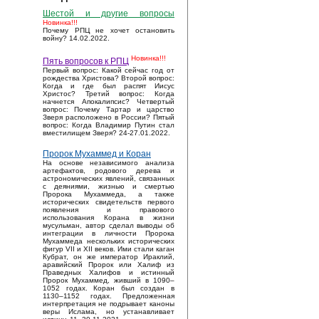
Шестой и другие вопросы
Новинка!!!
Почему РПЦ не хочет остановить
войну? 14.02.2022.
Новинка!!!
Пять вопросов к РПЦ
Первый вопрос: Какой сейчас год от
рождества Христова? Второй вопрос:
Когда и где был распят Иисус
Христос? Третий вопрос: Когда
начнется Апокалипсис? Четвертый
вопрос: Почему Тартар и царство
Зверя расположено в России? Пятый
вопрос: Когда Владимир Путин стал
вместилищем Зверя? 24-27.01.2022.
Пророк Мухаммед и Коран
На основе независимого анализа
артефактов, родового дерева и
астрономических явлений, связанных
с деяниями, жизнью и смертью
Пророка Мухаммеда, а также
исторических свидетельств первого
появления и правового
использования Корана в жизни
мусульман, автор сделал выводы об
интеграции в личности Пророка
Мухаммеда нескольких исторических
фигур VII и XII веков. Ими стали каган
Кубрат, он же император Ираклий,
аравийский Пророк или Халиф из
Праведных Халифов и истинный
Пророк Мухаммед, живший в 1090–
1052 годах. Коран был создан в
1130–1152 годах. Предложенная
интерпретация не подрывает каноны
веры Ислама, но устанавливает