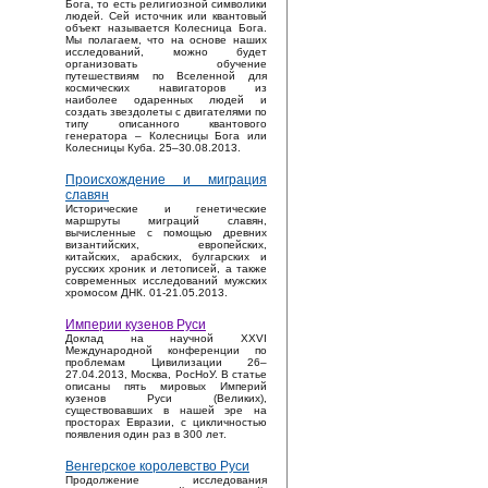
Бога, то есть религиозной символики
людей. Сей источник или квантовый
объект называется Колесница Бога.
Мы полагаем, что на основе наших
исследований, можно будет
организовать обучение
путешествиям по Вселенной для
космических навигаторов из
наиболее одаренных людей и
создать звездолеты с двигателями по
типу описанного квантового
генератора – Колесницы Бога или
Колесницы Куба. 25–30.08.2013.
Происхождение и миграция
славян
Исторические и генетические
маршруты миграций славян,
вычисленные с помощью древних
византийских, европейских,
китайских, арабских, булгарских и
русских хроник и летописей, а также
современных исследований мужских
хромосом ДНК. 01-21.05.2013.
Империи кузенов Руси
Доклад на научной XXVI
Международной конференции по
проблемам Цивилизации 26–
27.04.2013, Москва, РосНоУ. В статье
описаны пять мировых Империй
кузенов Руси (Великих),
существовавших в нашей эре на
просторах Евразии, с цикличностью
появления один раз в 300 лет.
Венгерское королевство Руси
Продолжение исследования