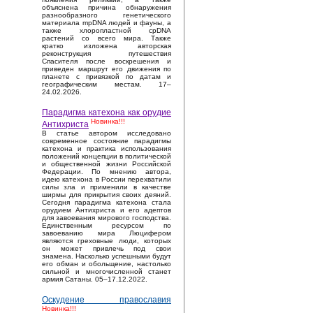
объяснена причина обнаружения
разнообразного генетического
материала mpDNA людей и фауны, а
также хлоропластной cpDNA
растений со всего мира. Также
кратко изложена авторская
реконструкция путешествия
Спасителя после воскрешения и
приведен маршрут его движения по
планете с привязкой по датам и
географическим местам. 17–
24.02.2026.
Парадигма катехона как орудие
Новинка!!!
Антихриста
В статье автором исследовано
современное состояние парадигмы
катехона и практика использования
положений концепции в политической
и общественной жизни Российской
Федерации. По мнению автора,
идею катехона в России перехватили
силы зла и применили в качестве
ширмы для прикрытия своих деяний.
Сегодня парадигма катехона стала
орудием Антихриста и его адептов
для завоевания мирового господства.
Единственным ресурсом по
завоеванию мира Люцифером
являются греховные люди, которых
он может привлечь под свои
знамена. Насколько успешными будут
его обман и обольщение, настолько
сильной и многочисленной станет
армия Сатаны. 05–17.12.2022.
Оскудение православия
Новинка!!!