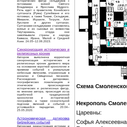
исторических фигур сельджуков с
потомками князей Святого
Владимира и Ярослава Мудрого.
Речь идет о правителях Конийского
султаната (Рума) Сулеймане и его
потомках, а также Токаке, Сельджуке,
Микаиле, Исраиле, Тогруле, Алп-
Арслане и других султанах.
Султанами-сельджуками становились
князья и их сыновья из княжества
Тмутаракань, откуда они
завоёвывали страны и народы
Кавказа, Ирана, Малой и Средней
Азии. 24.05–12.06.2023.
Синхронизация исторических и
религиозных хроник
Автором выполнена корректная
синхронизация исторических и
религиозных хроник древнего мира
на основании короткой хронологии и
привязки событий к уникальным
небесным явлениям, отраженным в
анналах и Священных писаниях.
Расхождения в датировках,
географических локализациях и
Схема Смоленског
этническом происхождении
исторических и религиозных фигур,
по мнению автора, происходят из-за
ошибочной традиционной
хронологии и исторической
географии, а также сознательной
Некрополь Смоле
подгонки явлений и событий к
устоявшейся парадигме. 20.04–
25.05.2020.
Царевны:
Астрономическая датировка
Софья Алексеевна,
библейских событий
Авторская реконструкция истории и