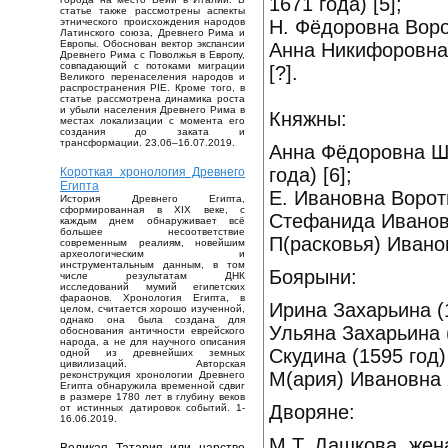
1671 года) [5];
статье также рассмотрены аспекты
Н. Фёдоровна Ворот
этнического происхождения народов
Латинского союза, Древнего Рима и
Европы. Обоснован вектор экспансии
Анна Никифоровна 
Древнего Рима с Поволжья в Европу,
совпадающий с потоками миграции
[?].
Великого перенаселения народов и
распространения PIE. Кроме того, в
статье рассмотрена динамика роста
и убыли населения Древнего Рима в
Княжны:
местах локализации с момента его
создания до заката и
трансформации. 23.06–16.07.2019.
Анна Фёдоровна Ше
года) [6];
Короткая хронология Древнего
Египта
Е. Ивановна Вороты
История Древнего Египта,
сформированная в XIX веке, с
Стефанида Ивановн
каждым днем обнаруживает всё
большее несоответствие
П(расковья) Иванов
современным реалиям, новейшим
археологическим и
инструментальным данным, в том
Боярыни:
числе результатам ДНК
исследований мумий египетских
фараонов. Хронология Египта, в
Ирина Захарьина (1
целом, считается хорошо изученной,
однако она была создана для
Ульяна Захарьина (
обоснования античности еврейского
народа, а не для научного описания
Скудина (1595 год) 
одной из древнейших земных
цивилизаций. Авторская
М(ария) Ивановна Х
реконструкция хронологии Древнего
Египта обнаружила временной сдвиг
в размере 1780 лет в глубину веков
Дворяне:
от истинных датировок событий. 1-
16.06.2019.
М.Т. Дашкова, жена