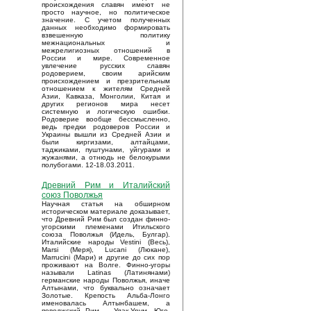
происхождения славян имеют не
просто научное, но политическое
значение. С учетом полученных
данных необходимо формировать
взвешенную политику
межнациональных и
межрелигиозных отношений в
России и мире. Современное
увлечение русских славян
родоверием, своим арийским
происхождением и презрительным
отношением к жителям Средней
Азии, Кавказа, Монголии, Китая и
других регионов мира несет
системную и логическую ошибки.
Родоверие вообще бессмысленно,
ведь предки родоверов России и
Украины вышли из Средней Азии и
были киргизами, алтайцами,
таджиками, пуштунами, уйгурами и
жужанями, а отнюдь не белокурыми
полубогами. 12-18.03.2011.
Древний Рим и Италийский
союз Поволжья
Научная статья на обширном
историческом материале доказывает,
что Древний Рим был создан финно-
угорскими племенами Итильского
союза Поволжья (Идель, Булгар).
Италийские народы Vestini (Весь),
Marsi (Меря), Lucani (Люкане),
Marrucini (Мари) и другие до сих пор
проживают на Волге. Финно-угоры
называли Latinas (Латинянами)
германские народы Поволжья, иначе
Алтынами, что буквально означает
Золотые. Крепость Альба-Лонго
именовалась Алтынбашем, а
поволжский Рим – Улак-Урум. Юго-