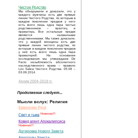
Чистое Родство
Мы обнаружили и доказали, что у
каждого мужчины есть две прямые
линии Чистого Родства, по которым в
каждом поколении предков у него
есть всего лишь одна пара чистых
родственников – праотец и
праматерь. Все остальные предки
являются названными
родственниками. Мы также доказали,
что у каждой женщины есть две
прямые линии чистого родства, по
которым в каждом поколении предков
у неё есть всего лишь одна пара
праматерей. На основании
исследования мы утверждаем De
Facto незыблемость абсолютного
наследственного права – правило
Lex Salica Чистого Родства. 05.08 –
03.09.2014.
Архив 2004-2018 гг.
Продолжение следует...
Мысли вслух: Религия
Евангелие Руси
Новинка!!!
Свет и тьма
Ковид агент Апокалипсиса
Новинка!!!
Датировка Нового Завета
Апостолы Христа