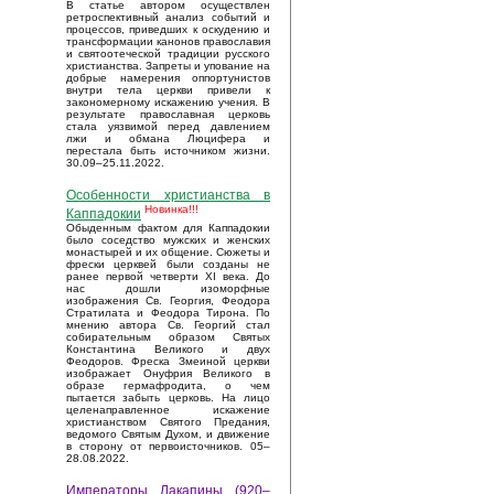
В статье автором осуществлен
ретроспективный анализ событий и
процессов, приведших к оскудению и
трансформации канонов православия
и святоотеческой традиции русского
христианства. Запреты и упование на
добрые намерения оппортунистов
внутри тела церкви привели к
закономерному искажению учения. В
результате православная церковь
стала уязвимой перед давлением
лжи и обмана Люцифера и
перестала быть источником жизни.
30.09–25.11.2022.
Особенности христианства в
Новинка!!!
Каппадокии
Обыденным фактом для Каппадокии
было соседство мужских и женских
монастырей и их общение. Сюжеты и
фрески церквей были созданы не
ранее первой четверти XI века. До
нас дошли изоморфные
изображения Св. Георгия, Феодора
Стратилата и Феодора Тирона. По
мнению автора Св. Георгий стал
собирательным образом Святых
Константина Великого и двух
Феодоров. Фреска Змеиной церкви
изображает Онуфрия Великого в
образе гермафродита, о чем
пытается забыть церковь. На лицо
целенаправленное искажение
христианством Святого Предания,
ведомого Святым Духом, и движение
в сторону от первоисточников. 05–
28.08.2022.
Императоры Лакапины (920–