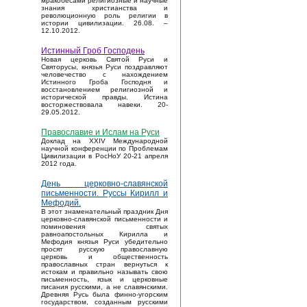
мракобесами религиозные и научные
знания христианства и
революционную роль религии в
истории цивилизации. 26.08. –
12.10.2012.
Истинный Гроб Господень
Новая церковь Святой Руси и
Святорусы, князья Руси поздравляют
человечество с нахождением
Истинного Гроба Господня и
восстановлением религиозной и
исторической правды. Истина
восторжествовала навеки. 20-
29.05.2012.
Православие и Ислам на Руси
Доклад на XXIV Международной
научной конференции по Проблемам
Цивилизации в РосНоУ 20-21 апреля
2012 года.
День церковно-славянской
письменности. Руссы Кирилл и
Мефодий.
В этот знаменательный праздник Дня
церковно-славянской письменности и
поминовения святых
равноапостольных Кирилла и
Мефодия князья Руси убедительно
просят русскую православную
церковь и общественность
православных стран вернуться к
истокам и правильно называть свою
письменность, язык и церковные
писания русскими, а не славянскими.
Древняя Русь была финно-угорским
государством, созданным русскими