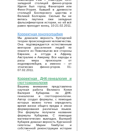
западной столицей финно-угоров
Иделя был город Фанагория или
Финн-Угория, бывший в древности
столицей Боспорского царства и
Великой Болгарии. Сколько бы не
вилась паутина лжи западных
фальсификаторов истории, но ей всё
равно приходит конец. 10-21.02.2011.
Корректная геногеография
Мы доказали верность булгарской
теории происхождения человечества.
Она подтверждается естественным
вектором расселения людей по
планете из Поволжья во все стороны
Евразии, а оттуда в Африку,
Австралию и Америку. Все народы и
расы мира произошли от
индоевропейцев, а именно – от
этнических финно-угоров. 01-
07.02.2011.
Корректная ДНК-генеалогия и
глоттохронология
Вашему вниманию представлена
научная работа Великого Князя
Валерия Кубарева по ДНК-
генеалогии и глоттохронологии.
Автор создал формулы, с помощью
которых можно точно определить
время жизни общего предка и эпохи
формирования различных языков.
Эти формулы получили название
формулы Кубарева. С помощью
математических выкладок, Валерий
Кубарев доказал верность Курганной
гипотезы Марии Гимбутас и
собственной реконструкции истории