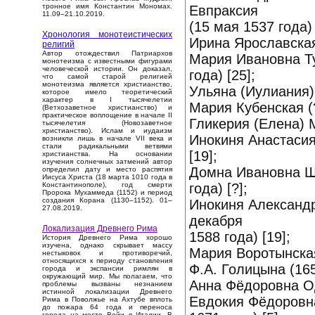
тронное имя Константин Мономах.
Евпраксия
11.09–21.10.2019.
(15 мая 1537 года) 
Хронология монотеистических
Ирина Ярославская 
религий
Автор отождествил Патриархов
Мария Ивановна Ту
монотеизма с известными фигурами
человеческой истории. Он доказал,
года) [25];
что самой старой религией
монотеизма является христианство,
Ульяна (Иулиания)
которое имело теоретический
характер в I тысячелетии
Мария Кубенская (?
(Ветхозаветное христианство) и
практическое воплощение в начале II
Гликерия (Елена) 
тысячелетия (Новозаветное
христианство). Ислам и иудаизм
Инокиня Анастасия
возникли лишь в начале VII века и
стали радикальными ветвями
[19];
христианства. На основании
изучения солнечных затмений автор
Домна Ивановна Ше
определил дату и место распятия
Иисуса Христа (18 марта 1010 года в
года) [?];
Константинополе), год смерти
Пророка Мухаммеда (1152) и период
создания Корана (1130–1152). 01–
Инокиня Александр
27.08.2019.
декабря
Локализация Древнего Рима
1588 года) [19];
История Древнего Рима хорошо
изучена, однако скрывает массу
Мария Воротынская 
нестыковок и противоречий,
относящихся к периоду становления
Ф.А. Голицына (165
города и экспансии римлян в
окружающий мир. Мы полагаем, что
Анна Фёдоровна Од
проблемы вызваны незнанием
истинной локализации Древнего
Евдокия Фёдоровна
Рима в Поволжье на Ахтубе вплоть
до пожара 64 года и переноса
города на место Вейи в Италии. В