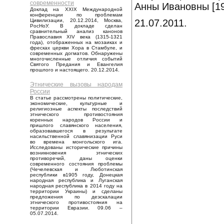
современности
Анны Ивановны [19
Доклад на XXIX Международной
конференции по проблемам
21.07.2011.
Цивилизации, 20.12.2014, Москва,
РосНоУ. В докладе сделан
сравнительный анализ канонов
Православия XIV века (1315-1321
года), отображенных на мозаиках и
фресках церкви Хора в Стамбуле, и
современных догматов. Обнаружены
многочисленные отличия событий
Святого Предания и Евангелия
прошлого и настоящего. 20.12.2014.
Этнические вызовы народам
России
В статье рассмотрены политические,
экономические, культурные и
религиозные аспекты последствий
этнического противостояния
коренных народов России и
пришлого славянского населения,
образовавшегося в результате
насильственной славянизации Руси
во времена монгольского ига.
Исследованы исторические причины
возникновения этнических
противоречий, даны оценки
современного состояния проблемы
(Чечелевская и Люботинская
республики в1905 году, Донецкая
народная республика и Луганская
народная республика в 2014 году на
территории Украины) и сделаны
предложения по деэскалации
этнического противостояния на
территории Евразии. 09.06 –
05.07.2014.