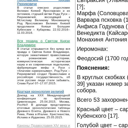
Евпраксия (Ульяна
Ярославские Князья
Рюриковичи
[?];
В статье описано родословие
Великих Князей Ярославских и их
Марфа (Соловцова) 
потомков, старшей ветви Рода Руси –
Рюриковичей, восходящей к
Варвара псковка (1
Мстиславу Великому Мономашичу.
Род Ярославских Великих Князей
Анфиса Годунова (П
продолжили Князья Большие
Кубенские – Кубаревы. 22.02.2016–
Венедикта (Кайсаро
11.03.2016.
Монахиня Антония 
Вся правда о Святом Князе
Владимире
Иеромонах:
В статье открывается без купюр вся
правда о Святом Князе Владимире,
которую замалчивают православные
Феодосий (1700 год
и романовские историки,
коммунистическая историческая
наука и их современные подельники,
Пояснения:
фабрикующие мифы о Руси с
«благими намереньями». Род Руси –
Рюриковичей создал Православие и
В круглых скобках 
российскую государственность, об
этом русские люди стали забывать.
39] указан номер 
Слава Руси! 07–17.07.2015.
собора.
Краткая хронология религий
Доклад на XXX Международной
Всего 53 захороне
конференции по проблемам
Цивилизации, 25.04.2015, Москва,
РосНоУ. В докладе представлены
Красный цвет – са
итоговые хронологические таблицы
Древнего Египта, Древнего и Нового
Кубенского [17].
Рима, Рима в Италии, Христианства,
Ислама и Иудаизма. 25.05.2015.
Голубой цвет – сар
Каноны Православия XIV века и