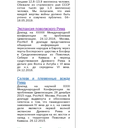
лицами 12,8–13,9 миллиона человек.
Сбежали из сталинского рая СССР
сотни тысяч (до 1,3 миллиона)
человек. Мы полагаем, что имя
каждой жертвы войны должно быть
учтено и озвучено публично. 04–
18.05.2019.
Экспансия поволжского Рима
Доклад на XXXIII Международной
конференции по проблемам
Цивилизации, 24.12.2016, Москва,
РосНоУ. В докладе представлена
обширная информация о
переселении народов в Европу через
порты Боспорского царства и Босфор
в Средиземноморье из Поволжья,
Сибири и Кавказа в период
существования Древнего Рима в
дельте рек Волга и Ахтуба с VI века
до н.э. до середины VI века.
24.12.2016.
Селевк и племенные вожди
Рима
Доклад на научной XXXI
Международной Конференции по
проблемам Цивилизации, 26 декабря
2015 года, РосНоУ, Москва, Россия. В
докладе выдвинута и обоснована
гипотеза о том, что «македонские»
завоевания IV века до н.э. на самом
деле являются первой волной
экспансии Древнего Рима и
переселения народов на юг, восток и
запад с территории Поволжья и
Кавказа. 26.12.2015.