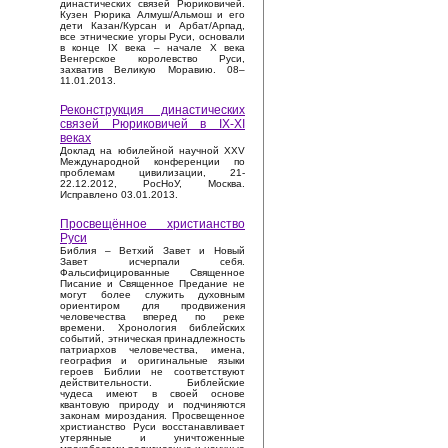
династических связей Рюриковичей.
Кузен Рюрика Алмуш/Альмош и его
дети Казан/Курсан и Арбат/Арпад,
все этнические угоры Руси, основали
в конце IX века – начале X века
Венгерское королевство Руси,
захватив Великую Моравию. 08–
11.01.2013.
Реконструкция династических
связей Рюриковичей в IX-XI
веках
Доклад на юбилейной научной XXV
Международной конференции по
проблемам цивилизации, 21-
22.12.2012, РосНоУ, Москва.
Исправлено 03.01.2013.
Просвещённое христианство
Руси
Библия – Ветхий Завет и Новый
Завет исчерпали себя.
Фальсифицированные Священное
Писание и Священное Предание не
могут более служить духовным
ориентиром для продвижения
человечества вперед по реке
времени. Хронология библейских
событий, этническая принадлежность
патриархов человечества, имена,
география и оригинальные языки
героев Библии не соответствуют
действительности. Библейские
чудеса имеют в своей основе
квантовую природу и подчиняются
законам мироздания. Просвещенное
христианство Руси восстанавливает
утерянные и уничтоженные