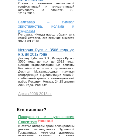
Статья с анализом аномальной
геофизической и климатической
активности на планете. 09-
12.09.2010.
Балтавар – символ
христианства, ислама и
иудаизма
Петрарка: «Когда народ обратится к
своей истории, его величие оживет»
30-31.03.2010
История Руси с 3506 года до
н.э. до 2012 года
Доклад: Кубарев В.В., История Руси с
3506 года до н.э. до 2012 года.
Секция «Цивилизационные аспекты
Российской истории и хронологии».
Десятая Международная научная
конференция «Цивилизация знаний:
глобальный кризис и инновационный
выбор России», Москва, 24-25 апреля
2009 года, РосНОУ.
Архив 2006-2018 гг.
Кто виноват?
Плащаница и путешествия
Новинка!!!
Спасителя
В статье автором проанализированы
данные исследования Туринской
Плащаницы, уточнена датировка
появления реликвии, а также