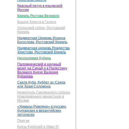
Красный петух в языческой
России
Кремль Ростова Великого
Башня Христа в Галате
Успенский собор, Ростовский
Кремль
Надвратная Церковь Иоанна
Богослова, Ростовский Кремль
Надвратная церковь Рождества
Христова, Ростовский Кремль
Неопалимая Кубина
Паломнический и научный
визит на Синай и в Палестину
Великого Князя Валерия
Кубарева
Скала Куба, Куббат ас-Сахра
или Храм Соломона
Некрополь Смоленского собора
Новодевичьего монастыря в
Москве
«Урманы-Римляне» в русских,
булгарских и византийских
летописях
Притчи
Князь Курбский и Иван IV